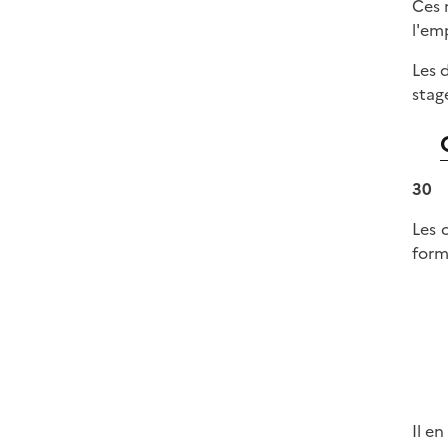
Ces 
l'em
Les 
stage
30
Les 
form
Il e