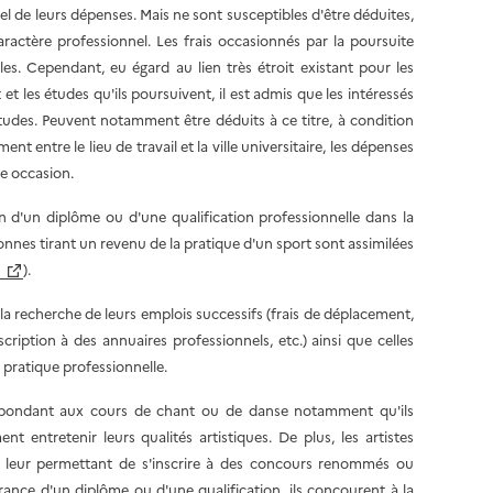
l de leurs dépenses. Mais ne sont susceptibles d'être déduites,
actère professionnel. Les frais occasionnés par la poursuite
es. Cependant, eu égard au lien très étroit existant pour les
t et les études qu'ils poursuivent, il est admis que les intéressés
études. Peuvent notamment être déduits à ce titre, à condition
ment entre le lieu de travail et la ville universitaire, les dépenses
te occasion.
n d'un diplôme ou d'une qualification professionnelle dans la
onnes tirant un revenu de la pratique d'un sport sont assimilées
6
).
 la recherche de leurs emplois successifs (frais de déplacement,
iption à des annuaires professionnels, etc.) ainsi que celles
 pratique professionnelle.
orrespondant aux cours de chant ou de danse notamment qu'ils
t entretenir leurs qualités artistiques. De plus, les artistes
n leur permettant de s'inscrire à des concours renommés ou
rance d'un diplôme ou d'une qualification, ils concourent à la