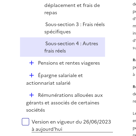
r
d
déplacement et frais de
p
repas
d
Sous-section 3 : Frais réels
m
spécifiques
i
d'
Sous-section 4 : Autres
s
frais réels
R
D
Pensions et rentes viageres
p
é
D
Épargne salariale et
à 
p
é
actionnariat salarié
l
R
p
i
D
d
Rémunérations allouées aux
l
e
é
r
gérants et associés de certaines
i
r
p
sociétés
e
L
l
r
Versions sur la période
e
Version en vigueur du 26/06/2023
i
p
à aujourd'hui
e
p