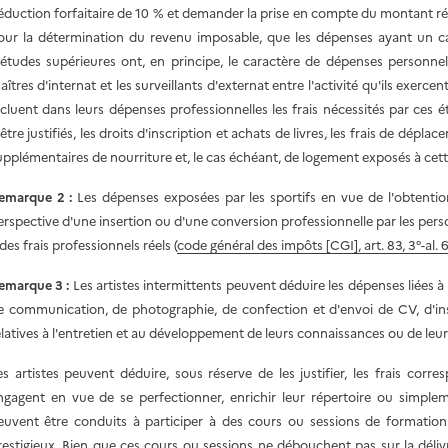
éduction forfaitaire de 10 % et demander la prise en compte du montant rée
our la détermination du revenu imposable, que les dépenses ayant un car
'études supérieures ont, en principe, le caractère de dépenses personnell
aîtres d'internat et les surveillants d'externat entre l'activité qu'ils exercen
ncluent dans leurs dépenses professionnelles les frais nécessités par ces 
être justifiés, les droits d'inscription et achats de livres, les frais de déplace
upplémentaires de nourriture et, le cas échéant, de logement exposés à cet
emarque 2 :
Les dépenses exposées par les sportifs en vue de l'obtentio
erspective d'une insertion ou d'une conversion professionnelle par les pers
des frais professionnels réels (
code général des impôts [CGI], art. 83, 3°-al. 
emarque 3 :
Les artistes intermittents peuvent déduire les dépenses liées à
e communication, de photographie, de confection et d'envoi de CV, d'inscr
elatives à l'entretien et au développement de leurs connaissances ou de leur
es artistes peuvent déduire, sous réserve de les justifier, les frais c
ngagent en vue de se perfectionner, enrichir leur répertoire ou simplemen
euvent être conduits à participer à des cours ou sessions de formatio
restigieux. Bien que ces cours ou sessions ne débouchent pas sur la déliv