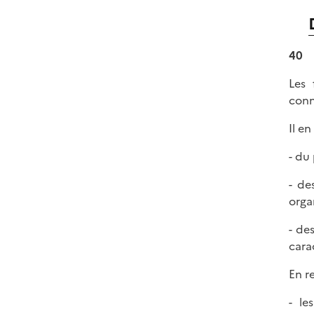
40
Les 
conn
Il en
- du
- de
orga
- de
cara
En r
- le