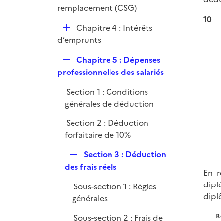
remplacement (CSG)
10
D
Chapitre 4 : Intérêts
é
d’emprunts
p
R
Chapitre 5 : Dépenses
l
e
professionnelles des salariés
i
p
e
Section 1 : Conditions
l
r
générales de déduction
i
e
Section 2 : Déduction
r
forfaitaire de 10%
R
Section 3 : Déduction
e
des frais réels
En r
p
dipl
Sous-section 1 : Règles
l
diplô
générales
i
e
R
Sous-section 2 : Frais de