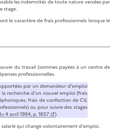
able les indemnités de toute nature versées par
l
p
e stage.
a
a
p
g
t le caractère de frais professionnels lorsque le
a
e
g
e
trouver du travail (sommes payées à un centre de
épenses professionnelles.
 supportées par un demandeur d'emploi
 la recherche d'un nouvel emploi (frais
phoniques, frais de confection de CV,
ofessionnels) ou pour suivre des stages
 4 avril 1994, p. 1657
).
 salarié qui change volontairement d'emploi.