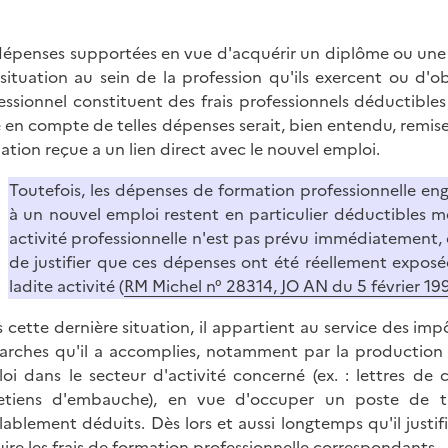
dépenses supportées en vue d'acquérir un diplôme ou une q
 situation au sein de la profession qu'ils exercent ou d
essionnel constituent des frais professionnels déductible
e en compte de telles dépenses serait, bien entendu, remise
ation reçue a un lien direct avec le nouvel emploi.
Toutefois, les dépenses de formation professionnelle eng
à un nouvel emploi restent en particulier déductibles mêm
activité professionnelle n'est pas prévu immédiatement, 
de justifier que ces dépenses ont été réellement exposé
ladite activité (
RM Michel n° 28314, JO AN du 5 février 199
 cette dernière situation, il appartient au service des im
rches qu'il a accomplies, notamment par la production d
oi dans le secteur d'activité concerné (ex. : lettres d
etiens d'embauche), en vue d'occuper un poste de tr
lablement déduits. Dès lors et aussi longtemps qu'il justifi
ire les frais de formation professionnelle correspondants.