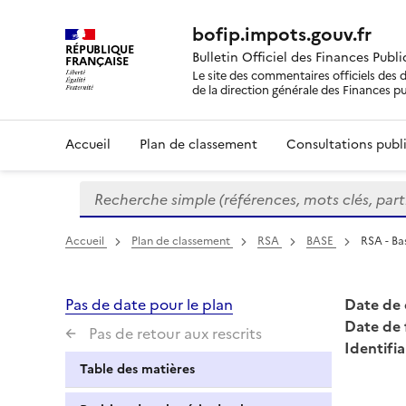
bofip.impots.gouv.fr
RÉPUBLIQUE
Bulletin Officiel des Finances Publ
FRANÇAISE
Le site des commentaires officiels des d
de la direction générale des Finances p
Accueil
Plan de classement
Consultations publi
Recherche simple (références, mots clés, partie 
Formulaire
de
recherche
Accueil
Plan de classement
RSA
BASE
RSA - Ba
Pas de date pour le plan
Date de 
Date de 
Pas de retour aux rescrits
Identifia
Table des matières