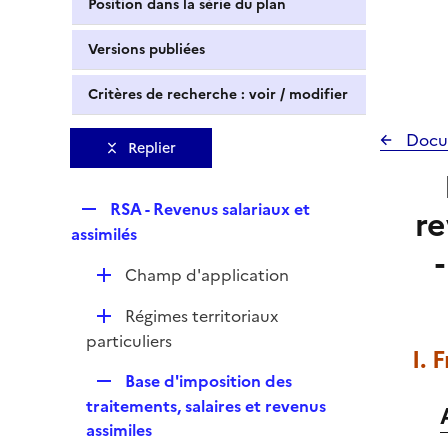
Position dans la série du plan
Versions publiées
Critères de recherche : voir / modifier
Docu
Replier
R
RSA - Revenus salariaux et
re
e
assimilés
p
D
Champ d'application
l
é
i
D
Régimes territoriaux
p
e
é
particuliers
l
r
I. 
p
i
R
Base d'imposition des
l
e
e
traitements, salaires et revenus
i
r
p
assimiles
e