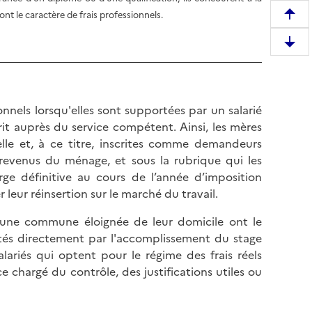
ont le caractère de frais professionnels.
R
e
D
m
e
o
s
n
c
t
nnels lorsqu'elles sont supportées par un salarié
e
e
it auprès du service compétent. Ainsi, les mères
n
r
elle et, à ce titre, inscrites comme demandeurs
d
e
revenus du ménage, et sous la rubrique qui les
r
n
rge définitive au cours de l’année d’imposition
e
h
r leur réinsertion sur le marché du travail.
e
a
n
s une commune éloignée de leur domicile ont le
u
b
sités directement par l'accomplissement du stage
t
a
alariés qui optent pour le régime des frais réels
d
s
e chargé du contrôle, des justifications utiles ou
e
d
l
e
a