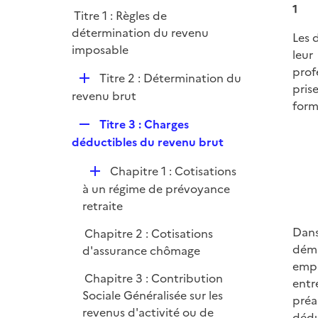
l
r
1
Titre 1 : Règles de
i
détermination du revenu
e
Les 
imposable
r
leur
prof
D
Titre 2 : Détermination du
pris
é
revenu brut
form
p
R
Titre 3 : Charges
l
e
déductibles du revenu brut
i
p
e
D
Chapitre 1 : Cotisations
l
r
é
à un régime de prévoyance
i
p
retraite
e
l
r
Dans
Chapitre 2 : Cotisations
i
déma
d'assurance chômage
e
empl
r
Chapitre 3 : Contribution
entr
Sociale Généralisée sur les
préa
revenus d'activité ou de
dédu