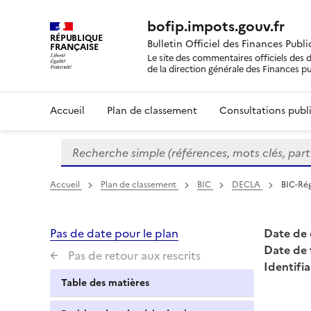
bofip.impots.gouv.fr
RÉPUBLIQUE
Bulletin Officiel des Finances Publ
FRANÇAISE
Le site des commentaires officiels des d
de la direction générale des Finances p
Accueil
Plan de classement
Consultations publi
Recherche simple (références, mots clés, partie 
Formulaire
de
recherche
Accueil
Plan de classement
BIC
DECLA
BIC-Rég
Pas de date pour le plan
Date de 
Date de 
Pas de retour aux rescrits
Identifia
Table des matières