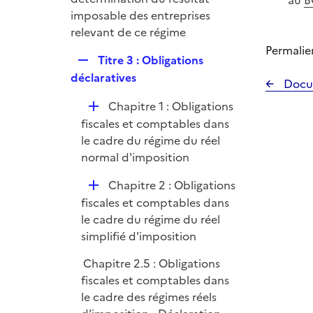
au
B
r
imposable des entreprises
relevant de ce régime
Permalie
R
Titre 3 : Obligations
e
déclaratives
Docu
p
D
Chapitre 1 : Obligations
l
é
fiscales et comptables dans
i
p
le cadre du régime du réel
e
l
normal d'imposition
r
i
D
Chapitre 2 : Obligations
e
é
fiscales et comptables dans
r
p
le cadre du régime du réel
l
simplifié d'imposition
i
Chapitre 2.5 : Obligations
e
fiscales et comptables dans
r
le cadre des régimes réels