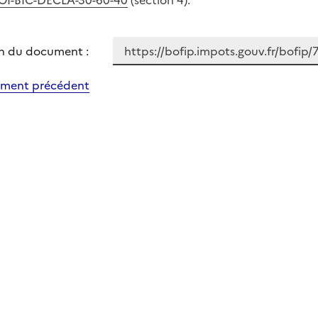
OI-BIC-DECLA-30-60-40
(section 4).
n du document :
ment précédent