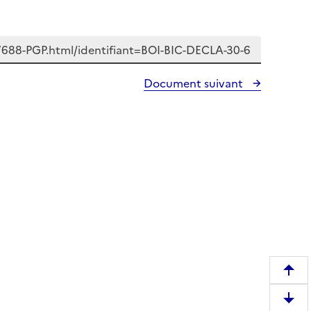
Document suivant
R
e
D
m