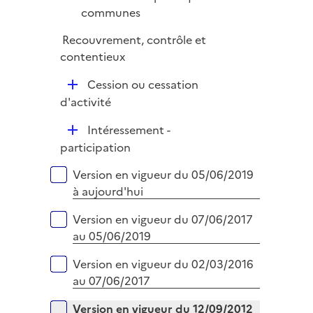
p
communes
e
l
r
Recouvrement, contrôle et
i
contentieux
e
r
D
Cession ou cessation
é
d'activité
p
D
Intéressement -
l
é
participation
i
p
e
Versions sur la période
Version en vigueur du 05/06/2019
l
r
à aujourd'hui
i
e
Version en vigueur du 07/06/2017
r
au 05/06/2019
Version en vigueur du 02/03/2016
au 07/06/2017
Version en vigueur du 12/09/2012