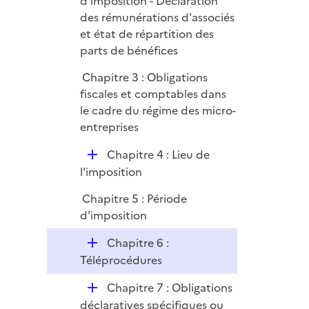
d'imposition - Déclaration
des rémunérations d'associés
et état de répartition des
parts de bénéfices
Chapitre 3 : Obligations
fiscales et comptables dans
le cadre du régime des micro-
entreprises
D
Chapitre 4 : Lieu de
é
l'imposition
p
Chapitre 5 : Période
l
d'imposition
i
e
D
Chapitre 6 :
r
é
Téléprocédures
p
D
Chapitre 7 : Obligations
l
é
déclaratives spécifiques ou
i