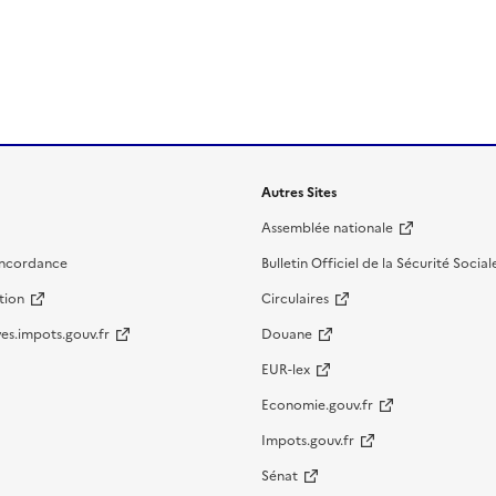
Autres Sites
Assemblée nationale
oncordance
Bulletin Officiel de la Sécurité Social
tion
Circulaires
es.impots.gouv.fr
Douane
EUR-lex
Economie.gouv.fr
Impots.gouv.fr
Sénat