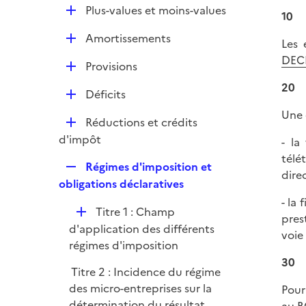
l
e
D
Plus-values et moins-values
p
10
i
r
é
l
e
D
Amortissements
p
Les 
i
r
é
l
DECL
e
D
Provisions
p
i
r
é
l
20
e
D
Déficits
p
i
r
é
l
Une 
e
D
Réductions et crédits
p
i
r
é
d'impôt
- la 
l
e
p
télé
i
r
R
Régimes d'imposition et
l
dire
e
e
obligations déclaratives
i
r
p
- la 
e
D
Titre 1 : Champ
l
pres
r
é
d'application des différents
i
voie
p
régimes d'imposition
e
l
30
r
Titre 2 : Incidence du régime
i
des micro-entreprises sur la
Pour
e
détermination du résultat