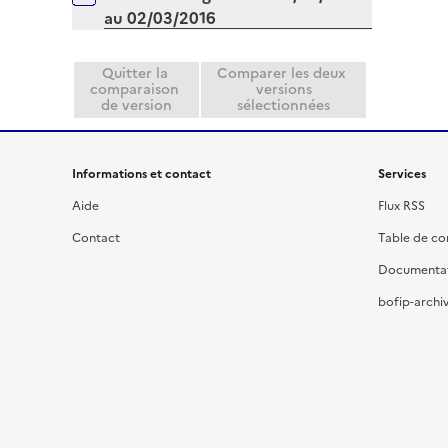
au 02/03/2016
Quitter la
Comparer les deux
comparaison
versions
de version
sélectionnées
Informations et contact
Services
Aide
Flux RSS
Contact
Table de c
Documenta
bofip-archiv