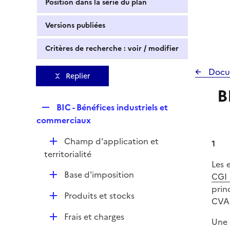
Position dans la série du plan
Versions publiées
Critères de recherche : voir / modifier
Docu
Replier
B
R
BIC - Bénéfices industriels et
e
commerciaux
p
D
Champ d'application et
l
1
é
territorialité
i
Les 
p
e
D
Base d'imposition
CGI
l
r
é
prin
i
D
Produits et stocks
p
CVAE
e
é
l
r
D
Frais et charges
p
Une 
i
é