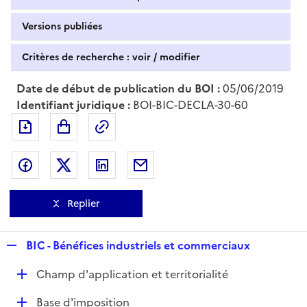
Versions publiées
Critères de recherche : voir / modifier
Date de début de publication du BOI :
05/06/2019
Identifiant juridique :
BOI-BIC-DECLA-30-60
Exporter le document au format pdf
Permalien : adresse web de ce doc
Partager sur Facebook
Partager sur Twitter
Partager sur LinkedIn
Partager par messagerie
Replier
R
BIC - Bénéfices industriels et commerciaux
e
D
Champ d'application et territorialité
p
é
l
D
Base d'imposition
p