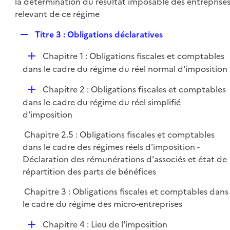
la détermination du résultat imposable des entreprise
i
r
relevant de ce régime
e
r
R
Titre 3 : Obligations déclaratives
e
D
Chapitre 1 : Obligations fiscales et comptables
p
é
dans le cadre du régime du réel normal d'imposition
l
p
i
D
Chapitre 2 : Obligations fiscales et comptables
l
e
é
dans le cadre du régime du réel simplifié
i
r
p
d'imposition
e
l
r
Chapitre 2.5 : Obligations fiscales et comptables
i
dans le cadre des régimes réels d'imposition -
e
Déclaration des rémunérations d'associés et état de
r
répartition des parts de bénéfices
Chapitre 3 : Obligations fiscales et comptables dans
le cadre du régime des micro-entreprises
D
Chapitre 4 : Lieu de l'imposition