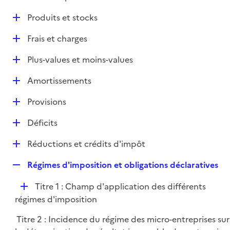
i
é
l
e
D
Produits et stocks
p
i
r
é
l
e
D
Frais et charges
p
i
r
é
l
e
D
Plus-values et moins-values
p
i
r
é
l
e
D
Amortissements
p
i
r
é
l
e
D
Provisions
p
i
r
é
l
e
D
Déficits
p
i
r
é
l
e
D
Réductions et crédits d'impôt
p
i
r
é
l
e
R
Régimes d'imposition et obligations déclaratives
p
i
r
e
l
e
D
Titre 1 : Champ d'application des différents
p
i
r
é
régimes d'imposition
l
e
p
i
r
Titre 2 : Incidence du régime des micro-entreprises sur
l
e