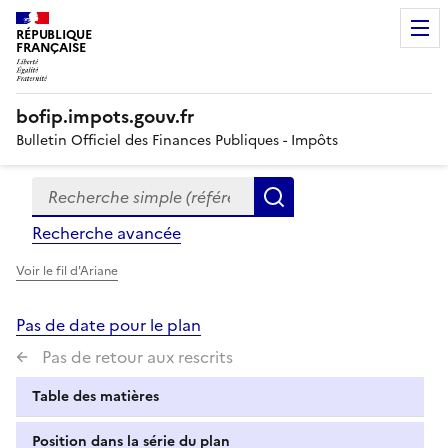
RÉPUBLIQUE
FRANÇAISE
bofip.impots.gouv.fr
Bulletin Officiel des Finances Publiques - Impôts
Recherche simple (références, mots clés, partie du titre
Formulaire
Rechercher
de
Recherche avancée
recherche
Voir le fil d'Ariane
Pas de date pour le plan
Pas de retour aux rescrits
Table des matières
Position dans la série du plan