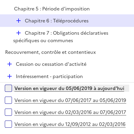
é
Chapitre 5 : Période d'imposition
p
l
D
Chapitre 6 : Téléprocédures
i
é
e
D
Chapitre 7 : Obligations déclaratives
p
r
é
spécifiques ou communes
l
p
i
Recouvrement, contrôle et contentieux
l
e
i
r
D
Cession ou cessation d'activité
e
é
r
D
Intéressement - participation
p
é
l
Versions sur la période
Version en vigueur du 05/06/2019 à aujourd'hui
p
i
l
e
Version en vigueur du 07/06/2017 au 05/06/2019
i
r
e
Version en vigueur du 02/03/2016 au 07/06/2017
r
Version en vigueur du 12/09/2012 au 02/03/2016