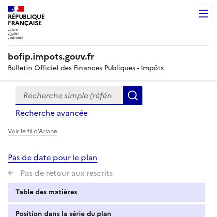
RÉPUBLIQUE
FRANÇAISE
bofip.impots.gouv.fr
Bulletin Officiel des Finances Publiques - Impôts
Recherche simple (références, mots clés, partie du titre
Formulaire
Rechercher
de
Recherche avancée
recherche
Voir le fil d'Ariane
Pas de date pour le plan
Pas de retour aux rescrits
Table des matières
Position dans la série du plan