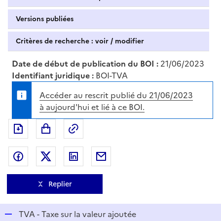
Versions publiées
Critères de recherche : voir / modifier
Date de début de publication du BOI :
21/06/2023
Identifiant juridique :
BOI-TVA
Accéder au rescrit publié du 21/06/2023
à aujourd'hui et lié à ce BOI.
Exporter le document au format pdf
Permalien : adresse web de ce doc
Partager sur Facebook
Partager sur Twitter
Partager sur LinkedIn
Partager par messagerie
Replier
R
TVA - Taxe sur la valeur ajoutée