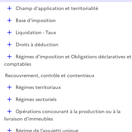
e
D
Champ d'application et territorialité
p
é
l
D
Base d'imposition
p
i
é
l
e
D
Liquidation - Taux
p
i
r
é
l
e
D
Droits à déduction
p
i
r
é
l
e
D
Régimes d'imposition et Obligations déclaratives et
p
i
r
é
comptables
l
e
p
i
r
Recouvrement, contrôle et contentieux
l
e
i
r
D
Régimes territoriaux
e
é
r
D
Régimes sectoriels
p
é
l
D
Opérations concourant à la production ou à la
p
i
é
livraison d'immeubles
l
e
p
i
r
D
Régime de l’assujetti unique