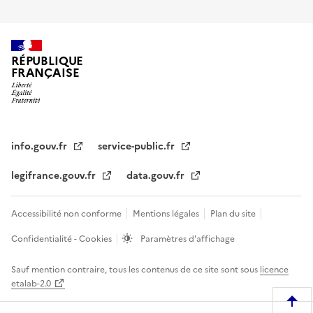
RÉPUBLIQUE
FRANÇAISE
info.gouv.fr
service-public.fr
legifrance.gouv.fr
data.gouv.fr
Accessibilité non conforme
Mentions légales
Plan du site
Confidentialité - Cookies
Paramètres d'affichage
Sauf mention contraire, tous les contenus de ce site sont sous
licence
etalab-2.0
R