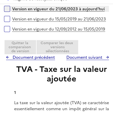
l
e
é
i
r
Versions sur la période
Version en vigueur du 21/06/2023 à aujourd'hui
p
e
l
r
Version en vigueur du 15/05/2019 au 21/06/2023
i
e
Version en vigueur du 12/09/2012 au 15/05/2019
r
Quitter la
Comparer les deux
comparaison
versions
de version
sélectionnées
Document précédent
Document suivant
TVA - Taxe sur la valeur
ajoutée
1
La taxe sur la valeur ajoutée (TVA) se caractérise
essentiellement comme un impôt général sur la