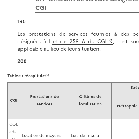
CGI
190
Les prestations de services fournies à des per
désignées à l'
article 259 A du CGI
, sont so
applicable au lieu de leur situation.
200
Tableau récapitulatif
Exéc
Prestations de
Critères de
CGI
services
localisation
Métropole
CGI,
art.
Location de moyens
Lieu de mise à