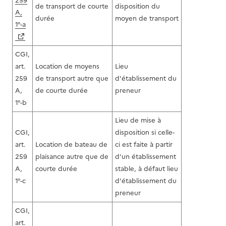
259
de transport de courte
disposition du
A,
durée
moyen de transport
1°-a
CGI,
art.
Location de moyens
Lieu
259
de transport autre que
d'établissement du
A,
de courte durée
preneur
1°-b
Lieu de mise à
CGI,
disposition si celle-
art.
Location de bateau de
ci est faite à partir
259
plaisance autre que de
d'un établissement
A,
courte durée
stable, à défaut lieu
1°-c
d'établissement du
preneur
CGI,
art.