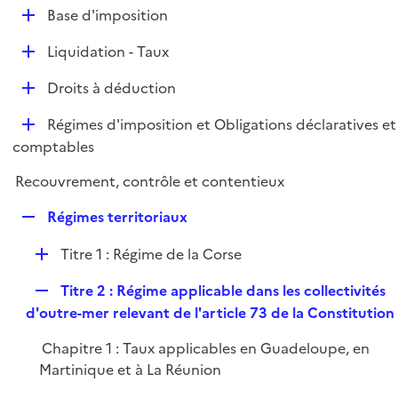
l
D
Base d'imposition
p
i
é
l
e
D
Liquidation - Taux
p
i
r
é
l
e
D
Droits à déduction
p
i
r
é
l
e
D
Régimes d'imposition et Obligations déclaratives et
p
i
r
é
comptables
l
e
p
i
r
Recouvrement, contrôle et contentieux
l
e
i
r
R
Régimes territoriaux
e
e
r
D
Titre 1 : Régime de la Corse
p
é
l
R
Titre 2 : Régime applicable dans les collectivités
p
i
e
d'outre-mer relevant de l'article 73 de la Constitution
l
e
p
i
r
Chapitre 1 : Taux applicables en Guadeloupe, en
l
e
Martinique et à La Réunion
i
r
e