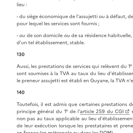
lieu :
- du siège économique de l'assujetti ou à défaut, d
pour lequel les services sont fournis ;
- ou de son domicile ou de sa résidence habituelle, 
d'un tel établissement, stable.
130
Aussi, les prestations de services qui relèvent du 1° 
sont soumises à la TVA au taux du lieu d'établiss
le preneur assujetti est établi en Guyane, la TVA n'
140
Toutefois, il est admis que certaines prestations d
principe général du 1° de l'
article 259 du CGI
s
non pas au taux applicable au lieu d'établissement
de leur exécution lorsque les prestataires et preneu
en France (en métropole ou dans les DOM).