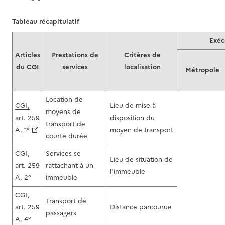
Tableau récapitulatif
Exéc
Articles
Prestations de
Critères de
du CGI
services
localisation
Métropole
Location de
CGI,
Lieu de mise à
moyens de
art. 259
disposition du
transport de
A, 1°
moyen de transport
courte durée
CGI,
Services se
Lieu de situation de
art. 259
rattachant à un
l'immeuble
A, 2°
immeuble
CGI,
Transport de
art. 259
Distance parcourue
passagers
A, 4°