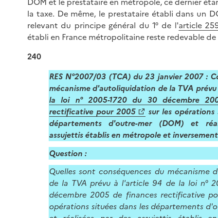
DOM et le prestataire en métropole, ce dernier étan
la taxe. De même, le prestataire établi dans un D
relevant du principe général du 1° de l'
article 2
établi en France métropolitaine reste redevable de 
240
RES N°2007/03 (TCA) du 23 janvier 2007 : 
mécanisme d'autoliquidation de la TVA prévu à
la loi n° 2005-1720 du 30 décembre 20
rectificative pour 2005
sur les opérations 
départements d'outre-mer (DOM) et réa
assujettis établis en métropole et inversement
Questio
n
:
Quelles sont conséquences du mécanisme d'
de la TVA prévu à l'article 94 de la loi n°
décembre 2005 de finances rectificative po
opérations situées dans les départements d'
et réalisées par des assujettis établis 