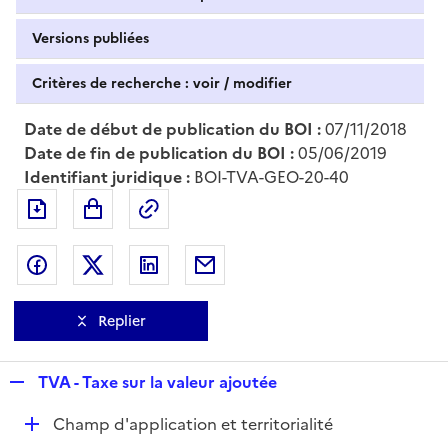
Versions publiées
Critères de recherche : voir / modifier
Date de début de publication du BOI :
07/11/2018
Date de fin de publication du BOI :
05/06/2019
Identifiant juridique :
BOI-TVA-GEO-20-40
Exporter le document au format pdf
Permalien : adresse web de ce doc
Partager sur Facebook
Partager sur Twitter
Partager sur LinkedIn
Partager par messagerie
Replier
R
TVA - Taxe sur la valeur ajoutée
e
D
Champ d'application et territorialité
p
é