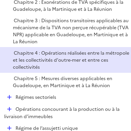
Chapitre 2 : Exonérations de TVA spécifiques à la
r
Guadeloupe, à la Martinique et à La Réunion
Chapitre 3 : Dispositions transitoires applicables au
mécanisme de la TVA non perçue récupérable (TVA
NPR) applicable en Guadeloupe, en Martinique et à
La Réunion
Chapitre 4 : Opérations réalisées entre la métropole
et les collectivités d'outre-mer et entre ces
collectivités
Chapitre 5 : Mesures diverses applicables en
Guadeloupe, en Martinique et à La Réunion
D
Régimes sectoriels
é
D
Opérations concourant à la production ou à la
p
é
livraison d'immeubles
l
p
i
D
Régime de l’assujetti unique
l