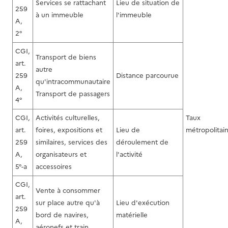
Services se rattachant
Lieu de situation de
259
à un immeuble
l'immeuble
A,
2°
CGI,
Transport de biens
art.
autre
259
Distance parcourue
qu'intracommunautaire
A,
Transport de passagers
4°
CGI,
Activités culturelles,
Taux
art.
foires, expositions et
Lieu de
métropolitai
259
similaires, services des
déroulement de
A,
organisateurs et
l'activité
5°-a
accessoires
CGI,
Vente à consommer
art.
sur place autre qu'à
Lieu d'exécution
259
bord de navires,
matérielle
A,
aéronefs et train