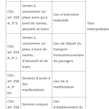
Ventes à
CGI,
consommer sur
Lieu d'exécution
art. 259
place autre qu'à
matérielle
A, 5° b
bord de navires,
Taux
aéronefs et trains
métropolitains
Ventes à
consommer sur
Lieu de départ du
CGI,
place à bord de
transport
art. 259
navires,
intracommunautaire
A, 5° c
d'aéronefs et de
de passagers
trains
CGI,
Services d'accès à
art. 259
Lieu de la
des
A, 5°
manifestation
manifestations
bis
CGI,
Lieu
Services uniques
art. 259
d'établissement du