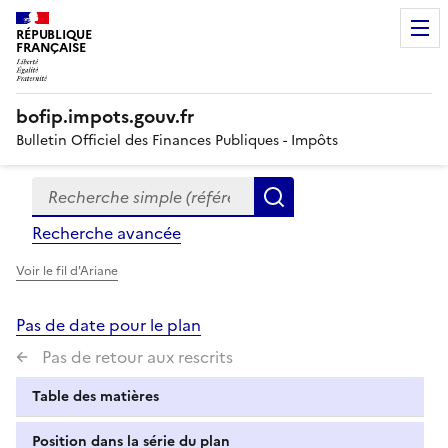
RÉPUBLIQUE
FRANÇAISE
bofip.impots.gouv.fr
Bulletin Officiel des Finances Publiques - Impôts
Recherche simple (références, mots clés, partie du titre
Formulaire
Rechercher
de
Recherche avancée
recherche
Voir le fil d'Ariane
Pas de date pour le plan
Pas de retour aux rescrits
Table des matières
Position dans la série du plan