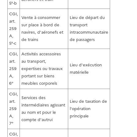
5°-b
CGI,
Vente à consommer
Lieu de départ du
art.
sur place à bord de
transport
259
navires, d'aéronefs et
intracommunautaire
A,
de trains
de passagers
5°-c
CGI,
Activités accessoires
art.
au transport,
Lieu d'exécution
259
expertises ou travaux
matérielle
A,
portant sur biens
6°
meubles corporels
CGI,
Services des
art.
Lieu de taxation de
intermédiaires agissant
259
l'opération
au nom et pour le
A,
principale
compte d'autrui
7°
CGI,