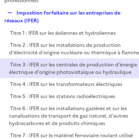
professionnels
l
p
i
R
Imposition forfaitaire sur les entreprises de
l
e
e
réseaux (IFER)
i
r
p
e
Titre 1 : IFER sur les éoliennes et hydroliennes
l
r
i
Titre 2 : IFER sur les installations de production
e
d'électricité d'origine nucléaire ou thermique à flamm
r
Titre 3 : IFER sur les centrales de production d'énergie
électrique d'origine photovoltaïque ou hydraulique
Titre 4 : IFER sur les transformateurs électriques
Titre 5 : IFER sur les stations radioélectriques
Titre 6 : IFER sur les installations gazières et sur les
canalisations de transport de gaz naturel, d'autres
hydrocarbures et de produits chimiques
Titre 7 : IFER sur le matériel ferroviaire roulant utilisé