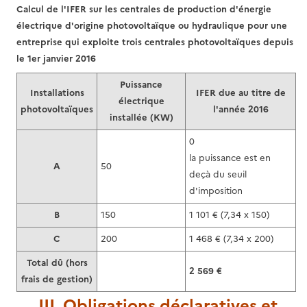
Calcul de l'IFER sur les centrales de production d'énergie
électrique d'origine photovoltaïque ou hydraulique pour une
entreprise qui exploite trois centrales photovoltaïques depuis
le 1er janvier 2016
Puissance
Installations
IFER due au titre de
électrique
photovoltaïques
l'année 2016
installée (KW)
0
la puissance est en
A
50
deçà du seuil
d'imposition
B
150
1 101 € (7,34 x 150)
C
200
1 468 € (7,34 x 200)
Total dû (hors
2 569 €
frais de gestion)
III. Obligations déclaratives et