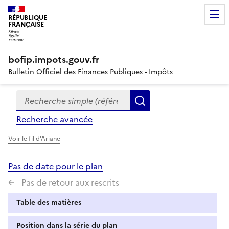
RÉPUBLIQUE
FRANÇAISE
bofip.impots.gouv.fr
Bulletin Officiel des Finances Publiques - Impôts
Recherche simple (références, mots clés, partie du titre
Formulaire
Rechercher
de
Recherche avancée
recherche
Voir le fil d'Ariane
Pas de date pour le plan
Pas de retour aux rescrits
Table des matières
Position dans la série du plan