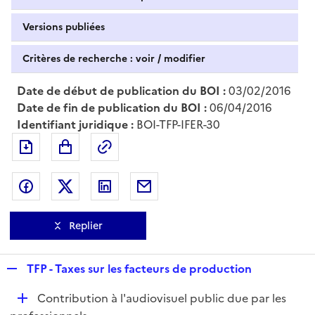
Versions publiées
Critères de recherche : voir / modifier
Date de début de publication du BOI :
03/02/2016
Date de fin de publication du BOI :
06/04/2016
Identifiant juridique :
BOI-TFP-IFER-30
Exporter le document au format pdf
Permalien : adresse web de ce doc
Partager sur Facebook
Partager sur Twitter
Partager sur LinkedIn
Partager par messagerie
Replier
R
TFP - Taxes sur les facteurs de production
e
D
Contribution à l'audiovisuel public due par les
p
é