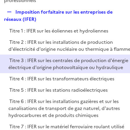
professionnels
l
p
i
R
Imposition forfaitaire sur les entreprises de
l
e
e
réseaux (IFER)
i
r
p
e
Titre 1 : IFER sur les éoliennes et hydroliennes
l
r
i
Titre 2 : IFER sur les installations de production
e
d'électricité d'origine nucléaire ou thermique à flamm
r
Titre 3 : IFER sur les centrales de production d'énergie
électrique d'origine photovoltaïque ou hydraulique
Titre 4 : IFER sur les transformateurs électriques
Titre 5 : IFER sur les stations radioélectriques
Titre 6 : IFER sur les installations gazières et sur les
canalisations de transport de gaz naturel, d'autres
hydrocarbures et de produits chimiques
Titre 7 : IFER sur le matériel ferroviaire roulant utilisé