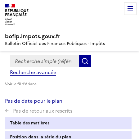
RÉPUBLIQUE
FRANÇAISE
bofip.impots.gouv.fr
Bulletin Officiel des Finances Publiques - Impôts
Recherche simple (références, mots clés, partie du titre
Formulaire
Rechercher
de
Recherche avancée
recherche
Voir le fil d'Ariane
Pas de date pour le plan
Pas de retour aux rescrits
Table des matières
Position dans la série du plan