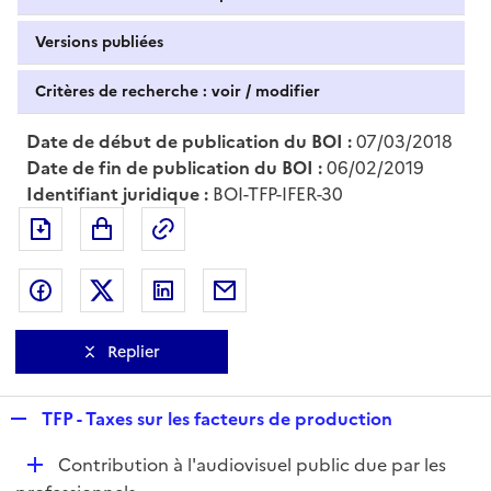
Versions publiées
Critères de recherche : voir / modifier
Date de début de publication du BOI :
07/03/2018
Date de fin de publication du BOI :
06/02/2019
Identifiant juridique :
BOI-TFP-IFER-30
Exporter le document au format pdf
Permalien : adresse web de ce doc
Partager sur Facebook
Partager sur Twitter
Partager sur LinkedIn
Partager par messagerie
Replier
R
TFP - Taxes sur les facteurs de production
e
D
Contribution à l'audiovisuel public due par les
p
é