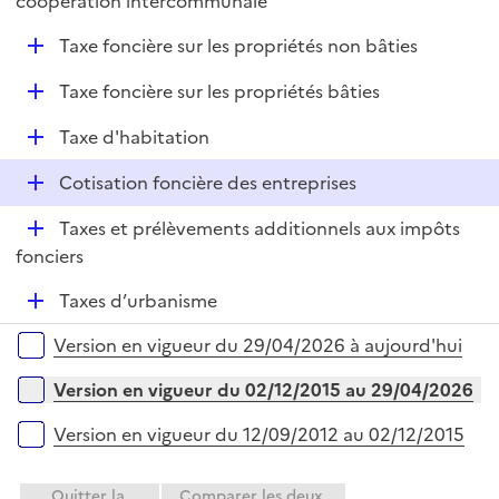
coopération intercommunale
l
p
i
D
Taxe foncière sur les propriétés non bâties
l
e
é
i
r
D
Taxe foncière sur les propriétés bâties
p
e
é
l
r
D
Taxe d'habitation
p
i
é
l
e
D
Cotisation foncière des entreprises
p
i
r
é
l
e
D
Taxes et prélèvements additionnels aux impôts
p
i
r
é
fonciers
l
e
p
i
r
D
Taxes d’urbanisme
l
e
é
i
r
Versions sur la période
Version en vigueur du 29/04/2026 à aujourd'hui
p
e
l
r
Version en vigueur du 02/12/2015 au 29/04/2026
i
e
Version en vigueur du 12/09/2012 au 02/12/2015
r
Quitter la
Comparer les deux