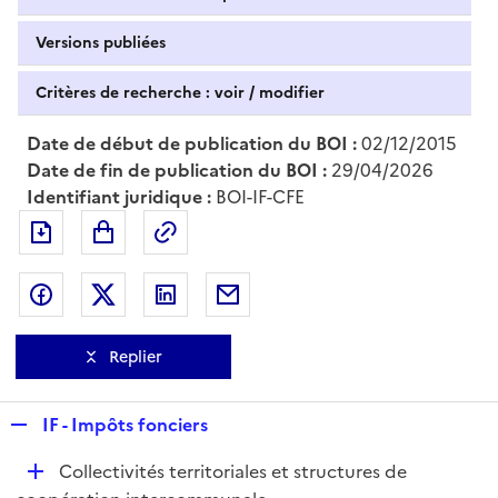
Versions publiées
Critères de recherche : voir / modifier
Date de début de publication du BOI :
02/12/2015
Date de fin de publication du BOI :
29/04/2026
Identifiant juridique :
BOI-IF-CFE
Exporter le document au format pdf
Permalien : adresse web de ce doc
Partager sur Facebook
Partager sur Twitter
Partager sur LinkedIn
Partager par messagerie
Replier
R
IF - Impôts fonciers
e
D
Collectivités territoriales et structures de
p
é