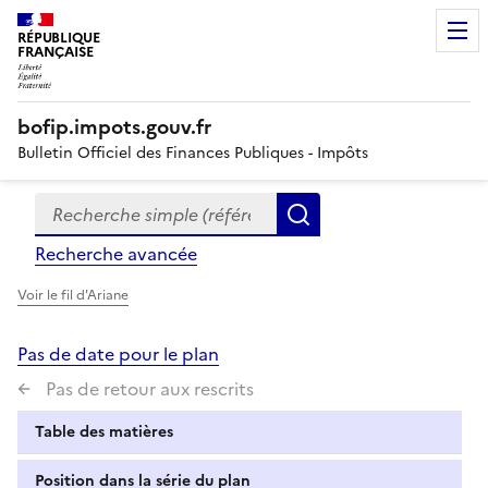
RÉPUBLIQUE
FRANÇAISE
bofip.impots.gouv.fr
Bulletin Officiel des Finances Publiques - Impôts
Recherche simple (références, mots clés, partie du titre
Formulaire
Rechercher
de
Recherche avancée
recherche
Voir le fil d'Ariane
Pas de date pour le plan
Pas de retour aux rescrits
Table des matières
Position dans la série du plan