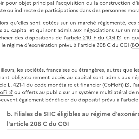
oir pour objet principal l'acquisition ou la construction d
cte ou indirecte de participations dans des personnes moral
lors qu'elles sont cotées sur un marché réglementé, ces 
s au capital et qui sont admis aux négociations sur un m
ficier des dispositions de l'
article 210 F du CGI
en qua
 le régime d'exonération prévu à l'article 208 C du CGI (
BO
ailleurs, les sociétés, françaises ou étrangères, autres que 
ant obligatoirement accès au capital sont admis aux né
icle L. 421-1 du code monétaire et financier (CoMoFi)
, l'
a
oFi
ou offerts au public sur un système multilatéral de n
peuvent également bénéficier du dispositif prévu à l'
articl
b. Filiales de SIIC éligibles au régime d'exoné
l'article 208 C du CGI