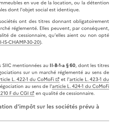
l
'immeubles en vue de la location, ou la détention
p
a
es dont l'objet social est identique.
a
p
g
sociétés ont des titres donnant obligatoirement
a
e
arché réglementé. Elles peuvent, par conséquent,
g
lité de cessionnaire, qu'elles aient ou non opté
e
I-IS-CHAMP-30-20
).
les SIIC mentionnées au
II-B-1-a § 60
, dont les titres
gociations sur un marché réglementé au sens de
rticle L. 422-1 du CoMoFi
et l'
article L. 423-1 du
égociation au sens de l'
article L. 424-1 du CoMoFi
e 210 F du CGI
en qualité de cessionnaire.
ration d'impôt sur les sociétés prévu à