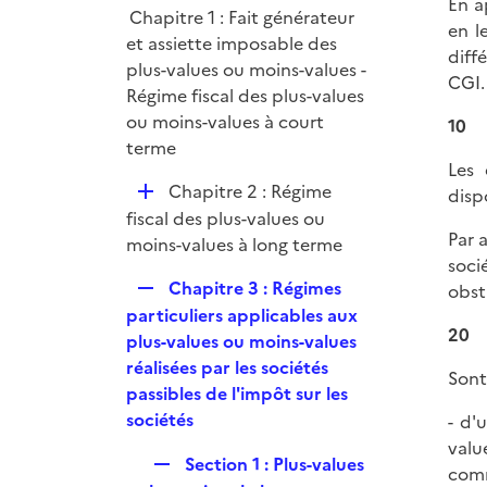
En a
i
r
Chapitre 1 : Fait générateur
l
en l
e
et assiette imposable des
i
diff
r
plus-values ou moins-values -
e
CGI.
Régime fiscal des plus-values
r
ou moins-values à court
10
terme
Les 
D
Chapitre 2 : Régime
disp
é
fiscal des plus-values ou
Par 
p
moins-values à long terme
soci
l
R
Chapitre 3 : Régimes
obst
i
e
particuliers applicables aux
e
20
p
plus-values ou moins-values
r
l
réalisées par les sociétés
Sont
i
passibles de l'impôt sur les
e
sociétés
- d'
r
valu
R
Section 1 : Plus-values
com