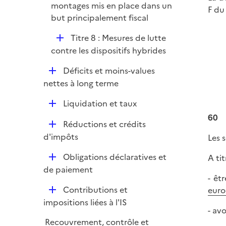
montages mis en place dans un
i
F du
but principalement fiscal
e
r
D
Titre 8 : Mesures de lutte
é
contre les dispositifs hybrides
p
D
Déficits et moins-values
l
é
nettes à long terme
i
p
e
D
Liquidation et taux
l
r
é
60
i
D
Réductions et crédits
p
e
é
d'impôts
Les 
l
r
p
i
D
Obligations déclaratives et
A ti
l
e
é
de paiement
i
r
- êt
p
e
D
Contributions et
euro
l
r
é
impositions liées à l'IS
i
- av
p
e
Recouvrement, contrôle et
l