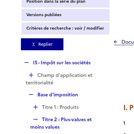
Position dans la série du plan
Versions publiées
Critères de recherche : voir / modifier
Docu
Replier
R
IS - Impôt sur les sociétés
e
D
Champ d'application et
p
é
territorialité
l
p
i
R
Base d'imposition
l
e
e
i
r
I.
D
Titre 1 : Produits
p
e
é
l
r
R
Titre 2 : Plus-values et
p
i
1
e
moins values
l
e
p