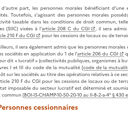
, d'autre part, les personnes morales bénéficiant d'une e
étés. Toutefois, s'agissant des personnes morales posséd
tivité taxable dans les conditions de droit commun, telle
es (SIIC) visées à l'
article 208 C du CGI
, il sera admi
icle 210 F du CGI
pour les cessions de locaux ou de terrai
ailleurs, il sera également admis que les personnes morale
les sociétés en application du 1 de l'
article 206 du CGI
q
eur dit « lucratif » (collectivités publiques, organismes à bu
livres I et III du code de la mutualité [
code de la mutualité,
pôt sur les sociétés au titre des opérations relatives à ce s
article 210 F du CGI pour les cessions de locaux ou de terra
ltat imposable du secteur lucratif est déterminé et soumis 
t commun [
BOI-IS-CHAMP-10-50-20-10 au II-B-2-a-4° § 430 et
 Personnes cessionnaires