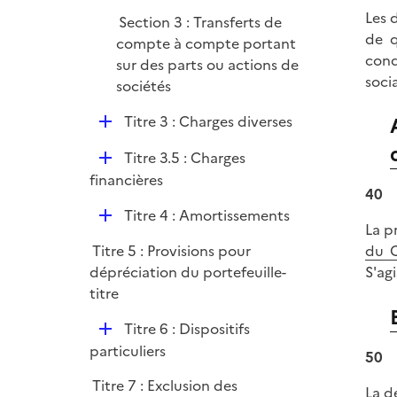
Les d
Section 3 : Transferts de
de q
compte à compte portant
cond
sur des parts ou actions de
soci
sociétés
D
Titre 3 : Charges diverses
é
D
Titre 3.5 : Charges
p
é
financières
l
40
p
i
D
Titre 4 : Amortissements
l
e
La p
é
i
r
Titre 5 : Provisions pour
du 
p
e
dépréciation du portefeuille-
S'ag
l
r
titre
i
e
D
Titre 6 : Dispositifs
r
é
particuliers
50
p
Titre 7 : Exclusion des
l
La d