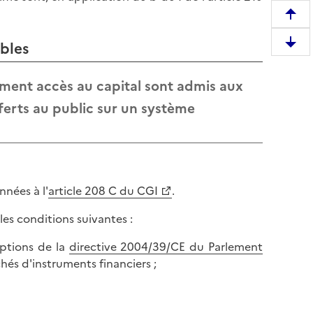
R
e
ibles
D
m
e
o
s
rement accès au capital sont admis aux
n
c
t
erts au public sur un système
e
e
n
r
d
e
r
n
e
h
nées à l'
article 208 C du CGI
.
e
a
n
les conditions suivantes :
u
b
t
iptions de la
directive 2004/39/CE du Parlement
a
d
és d'instruments financiers ;
s
e
d
l
e
a