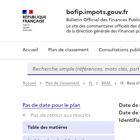
bofip.impots.gouv.fr
RÉPUBLIQUE
Bulletin Officiel des Finances Publ
FRANÇAISE
Le site des commentaires officiels des d
de la direction générale des Finances p
Accueil
Plan de classement
Consultations publi
Recherche simple (références, mots clés, partie 
Formulaire
de
recherche
Accueil
Plan de classement
IS
BASE
IS - Base d
Pas de date pour le plan
Date de 
Date de 
Pas de retour aux rescrits
Identifia
Table des matières