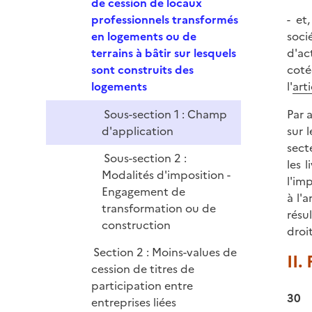
e
de cession de locaux
p
professionnels transformés
- et
l
en logements ou de
soci
i
terrains à bâtir sur lesquels
d'ac
e
sont construits des
coté
r
logements
l'
art
Sous-section 1 : Champ
Par 
d'application
sur 
sect
Sous-section 2 :
les 
Modalités d'imposition -
l'im
Engagement de
à l'
transformation ou de
résu
construction
droi
Section 2 : Moins-values de
II.
cession de titres de
participation entre
30
entreprises liées