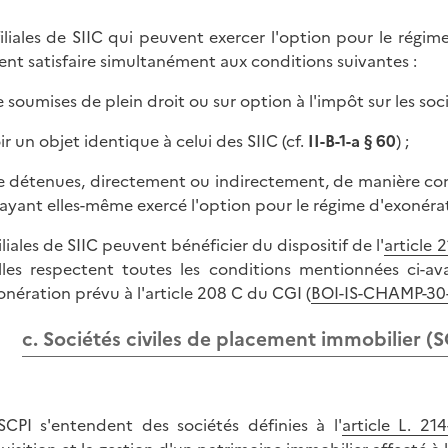
filiales de SIIC qui peuvent exercer l'option pour le régim
ent satisfaire simultanément aux conditions suivantes :
e soumises de plein droit ou sur option à l'impôt sur les soci
ir un objet identique à celui des SIIC (cf.
II-B-1-a § 60
) ;
re détenues, directement ou indirectement, de manière con
 ayant elles-même exercé l'option pour le régime d'exonérat
iliales de SIIC peuvent bénéficier du dispositif de l'
article 
lles respectent toutes les conditions mentionnées ci-av
onération prévu à l'article 208 C du CGI (
BOI-IS-CHAMP-30-2
c. Sociétés civiles de placement immobilier (S
SCPI s'entendent des sociétés définies à l'
article L. 21