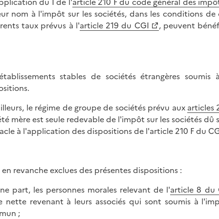
pplication du I de l'
article 210 F du code général des impô
eur nom à l'impôt sur les sociétés, dans les conditions d
érents taux prévus à l'
article 219 du CGI
, peuvent bénéfi
établissements stables de sociétés étrangères soumis
ositions.
ailleurs, le régime de groupe de sociétés prévu aux
articles
été mère est seule redevable de l'impôt sur les sociétés dû 
acle à l'application des dispositions de l'article 210 F du CG
 en revanche exclues des présentes dispositions :
une part, les personnes morales relevant de l'
article 8 du
e nette revenant à leurs associés qui sont soumis à l'imp
mun ;