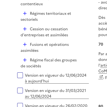
r
- av
contentieux
i
dire
e
D
Régimes territoriaux et
r
Dès 
é
sectoriels
accè
p
D
béné
Cession ou cessation
l
é
pour
d'entreprises et assimilées
i
p
e
70
D
Fusions et opérations
l
r
é
assimilées
i
Par 
p
e
donn
D
Régime fiscal des groupes
l
r
l'
art
é
de sociétés
i
CoM
p
e
Versions sur la période
Version en vigueur du 12/06/2024
, 
l
r
à aujourd'hui
i
e
Version en vigueur du 31/03/2021
r
au 12/06/2024
Version en vigueur du 26/02/2020
80