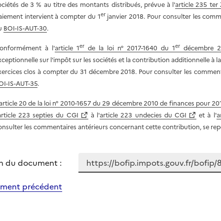
ociétés de 3 % au titre des montants distribués, prévue à l'
article 235 te
er
aiement intervient à compter du 1
janvier 2018. Pour consulter les comme
u
BOI-IS-AUT-30
.
er
er
onformément à l'
article 1
de la loi n° 2017-1640 du 1
décembre 201
xceptionnelle sur l'impôt sur les sociétés et la contribution additionnelle à 
xercices clos à compter du 31 décembre 2018. Pour consulter les commenta
OI-IS-AUT-35
.
article 20 de la loi n° 2010-1657 du 29 décembre 2010 de finances pour 20
article 223 septies du CGI
à l'
article 223 undecies du CGI
et à l'
a
onsulter les commentaires antérieurs concernant cette contribution, se re
n du document :
ment précédent