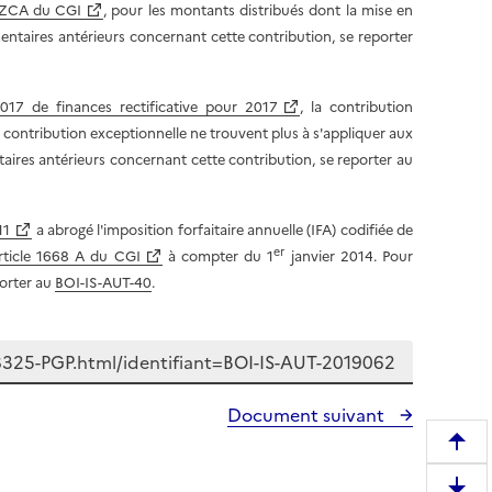
r ZCA du CGI
, pour les montants distribués dont la mise en
ntaires antérieurs concernant cette contribution, se reporter
7 de finances rectificative pour 2017
, la contribution
la contribution exceptionnelle ne trouvent plus à s'appliquer aux
ires antérieurs concernant cette contribution, se reporter au
11
a abrogé l'imposition forfaitaire annuelle (IFA) codifiée de
er
rticle 1668 A du CGI
à compter du 1
janvier 2014. Pour
porter au
BOI-IS-AUT-40
.
Document suivant
R
e