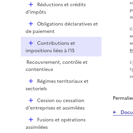
i
r
s
D
Réductions et crédits
p
e
p
é
d'impôts
l
r
a
p
i
D
Obligations déclaratives et
l
e
C
é
de paiement
i
r
e
p
e
D
Contributions et
e
l
r
é
impositions liées à l'IS
B
i
p
e
Recouvrement, contrôle et
L'
l
r
contentieux
l'
i
c
e
D
Régimes territoriaux et
r
é
sectoriels
p
Permalie
D
Cession ou cessation
l
é
d'entreprises et assimilées
i
Docu
p
e
D
Fusions et opérations
l
r
é
assimilées
i