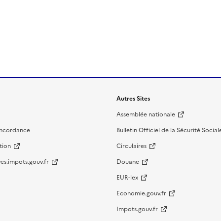
Autres Sites
Assemblée nationale
oncordance
Bulletin Officiel de la Sécurité Social
tion
Circulaires
es.impots.gouv.fr
Douane
EUR-lex
Economie.gouv.fr
Impots.gouv.fr