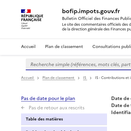
bofip.impots.gouv.fr
RÉPUBLIQUE
Bulletin Officiel des Finances Publ
FRANÇAISE
Le site des commentaires officiels des d
de la direction générale des Finances p
Accueil
Plan de classement
Consultations publi
Recherche simple (références, mots clés, partie 
Formulaire
de
recherche
Accueil
Plan de classement
IS
IS - Contributions et i
Pas de date pour le plan
Date de 
Date de 
Pas de retour aux rescrits
Identifia
Table des matières