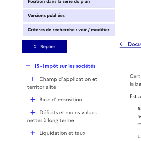
Position dans la série du plan
Versions publiées
Critères de recherche : voir / modifier
Docu
Replier
R
IS - Impôt sur les sociétés
e
Cert
D
Champ d'application et
p
la b
é
territorialité
l
p
i
Est a
D
Base d'imposition
l
e
é
i
R
r
D
Déficits et moins-values
p
e
n
é
nettes à long terme
l
r
c
p
i
D
Liquidation et taux
l
e
L'
é