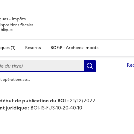
iques - Impôts
ispositions fiscales
ubliques
ques (1)
Rescrits
BOFiP - Archives-Impôts
du titre)
Re
Rechercher
 et opérations ass…
début de publication du BOI :
21/12/2022
nt juridique :
BOI-IS-FUS-10-20-40-10