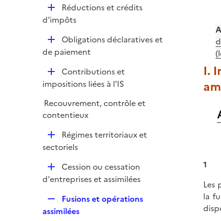
i
r
D
Réductions et crédits
p
e
é
d'impôts
l
r
A
p
i
D
Obligations déclaratives et
d
l
e
é
de paiement
(
i
r
p
e
I. 
D
Contributions et
l
r
é
am
impositions liées à l'IS
i
p
e
Recouvrement, contrôle et
l
r
contentieux
i
e
D
Régimes territoriaux et
r
é
sectoriels
p
1
D
Cession ou cessation
l
é
d'entreprises et assimilées
i
Les 
p
e
la f
R
Fusions et opérations
l
r
disp
e
assimilées
i