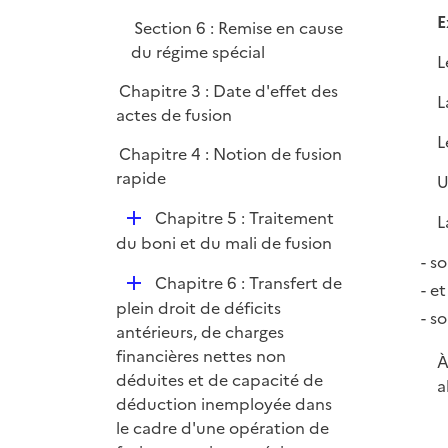
E
Section 6 : Remise en cause
du régime spécial
L
Chapitre 3 : Date d'effet des
L
actes de fusion
L
Chapitre 4 : Notion de fusion
rapide
U
D
Chapitre 5 : Traitement
L
é
du boni et du mali de fusion
so
p
D
Chapitre 6 : Transfert de
l
et
é
plein droit de déficits
i
so
p
antérieurs, de charges
e
l
financières nettes non
r
À
i
déduites et de capacité de
a
e
déduction inemployée dans
r
le cadre d'une opération de