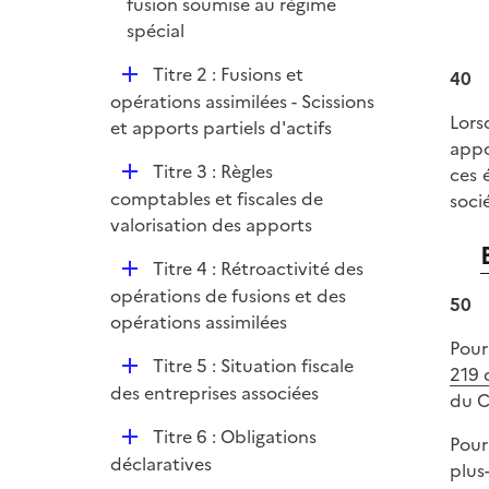
fusion soumise au régime
spécial
D
Titre 2 : Fusions et
40
é
opérations assimilées - Scissions
Lors
p
et apports partiels d'actifs
appo
l
D
Titre 3 : Règles
ces 
i
é
comptables et fiscales de
soci
e
p
valorisation des apports
r
l
D
Titre 4 : Rétroactivité des
i
é
opérations de fusions et des
e
50
p
opérations assimilées
r
l
Pour
D
Titre 5 : Situation fiscale
i
219 
é
des entreprises associées
e
du C
p
r
D
Titre 6 : Obligations
l
Pour
é
déclaratives
i
plus
p