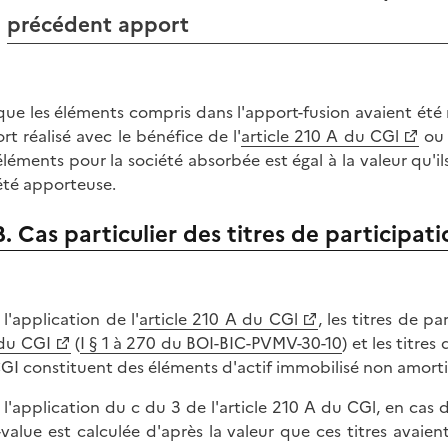
précédent apport
que les éléments compris dans l'apport-fusion avaient été
rt réalisé avec le bénéfice de l'
article 210 A du CGl
ou 
éléments pour la société absorbée est égal à la valeur qu'il
été apporteuse.
B. Cas particulier des titres de participat
 l'application de l'
article 210 A du CGl
, les titres de p
du CGI
(
I § 1 à 270 du BOI-BIC-PVMV-30-10
) et les titres
GI constituent des éléments d'actif immobilisé non amorti
 l'application du c du 3 de l'article 210 A du CGl, en cas d
-value est calculée d'après la valeur que ces titres avaient