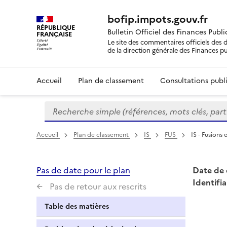
bofip.impots.gouv.fr
RÉPUBLIQUE
Bulletin Officiel des Finances Publ
FRANÇAISE
Le site des commentaires officiels des d
de la direction générale des Finances p
Accueil
Plan de classement
Consultations publi
Recherche simple (références, mots clés, partie 
Formulaire
de
recherche
Accueil
Plan de classement
IS
FUS
IS - Fusions
Pas de date pour le plan
Date de 
Identifia
Pas de retour aux rescrits
Table des matières