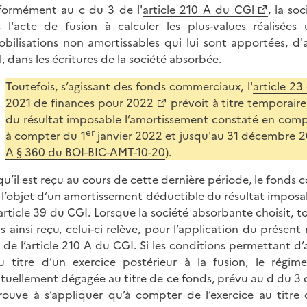
ormément au c du 3 de l'
article 210 A du CGl
, la so
 l'acte de fusion à calculer les plus-values réalisées
bilisations non amortissables qui lui sont apportées, d'
l, dans les écritures de la société absorbée.
Toutefois, s’agissant des fonds commerciaux, l'
article 23
2021 de finances pour 2022
prévoit à titre temporaire
du résultat imposable l’amortissement constaté en compt
er
à compter du 1
janvier 2022 et jusqu'au 31 décembre 2
A § 360 du BOI-BIC-AMT-10-20
).
qu’il est reçu au cours de cette dernière période, le fonds
e l’objet d’un amortissement déductible du résultat impos
’article 39 du CGI. Lorsque la société absorbante choisit, to
s ainsi reçu, celui-ci relève, pour l’application du présent
 de l’article 210 A du CGI. Si les conditions permettant d
u titre d’un exercice postérieur à la fusion, le régim
tuellement dégagée au titre de ce fonds, prévu au d du 3 de
rouve à s’appliquer qu’à compter de l’exercice au titre 