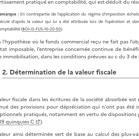
tissement pratiqué en comptabilité, qui est déduit du rés
emarque :
En contrepartie de l’application du régime d’imposition échel
alculé d'après la valeur qui lui a été attribuée lors de l’opération et 
omptabilité (
BOI-IS-FUS-10-20-50
).
 l’hypothèse où le fonds commercial reçu ne fait pas l’
ltat imposable, l’entreprise concernée continue de bénéfi
e immobilisation, dans les conditions prévues au c du 3 de l
2. Détermination de la valeur fiscale
aleur fiscale dans les écritures de la société absorbée est
nué des provisions pour dépréciation qui n'ont pas été i
ptionnels pratiqués, notamment en vertu de dispositions par
 39 quinquies C
).
aleur ainsi déterminée sert de base au calcul des plus-val