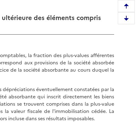
R
e
n ultérieure des éléments compris
D
m
e
o
s
n
c
t
e
e
comptables, la fraction des plus-values afférentes
n
r
rrespond aux provisions de la société absorbée
d
e
rcice de la société absorbante au cours duquel la
r
n
e
h
e
 les dépréciations éventuellement constatées par la
a
n
iété absorbante qui inscrit directement les biens
u
b
iations se trouvent comprises dans la plus-value
t
a
s la valeur fiscale de l'immobilisation cédée. La
d
s
lors incluse dans ses résultats imposables.
e
d
l
e
a