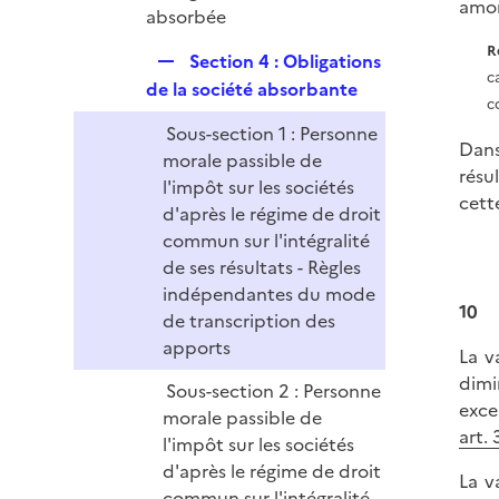
amor
absorbée
R
R
Section 4 : Obligations
c
e
de la société absorbante
c
p
Sous-section 1 : Personne
l
Dans
morale passible de
i
résu
l'impôt sur les sociétés
e
cett
d'après le régime de droit
r
commun sur l'intégralité
de ses résultats - Règles
indépendantes du mode
10
de transcription des
apports
La v
dimi
Sous-section 2 : Personne
exce
morale passible de
art.
l'impôt sur les sociétés
d'après le régime de droit
La v
commun sur l'intégralité