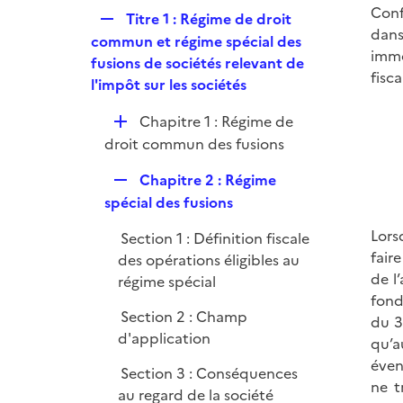
p
e
Conf
R
Titre 1 : Régime de droit
l
r
dans
e
commun et régime spécial des
i
immo
p
fusions de sociétés relevant de
e
fisca
l
l'impôt sur les sociétés
r
i
D
Chapitre 1 : Régime de
e
é
droit commun des fusions
r
p
R
Chapitre 2 : Régime
l
e
spécial des fusions
i
p
e
Lors
Section 1 : Définition fiscale
l
r
fair
des opérations éligibles au
i
de l
régime spécial
e
fond
r
Section 2 : Champ
du 3
d'application
qu’a
éven
Section 3 : Conséquences
ne t
au regard de la société