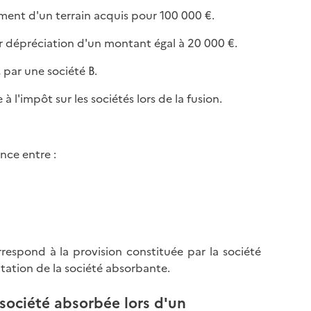
l
p
ment d'un terrain acquis pour 100 000 €.
a
a
p
ur dépréciation d'un montant égal à 20 000 €.
g
a
e
 par une société B.
g
e
 l'impôt sur les sociétés lors de la fusion.
nce entre :
rrespond à la provision constituée par la société
tation de la société absorbante.
 société absorbée lors d'un