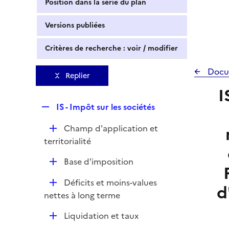
Position dans la série du plan
Versions publiées
Critères de recherche : voir / modifier
Docu
Replier
I
R
IS - Impôt sur les sociétés
e
D
Champ d'application et
p
é
territorialité
l
p
i
D
Base d'imposition
l
e
é
i
r
D
Déficits et moins-values
p
d
e
é
nettes à long terme
l
r
p
i
D
Liquidation et taux
l
e
é