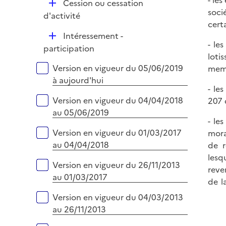
D
Cession ou cessation
r
soci
é
d'activité
cert
p
D
Intéressement -
l
- le
é
participation
i
loti
p
e
Versions sur la période
Version en vigueur du 05/06/2019
memb
l
r
à aujourd'hui
i
- le
e
Version en vigueur du 04/04/2018
207 
r
au 05/06/2019
- le
Version en vigueur du 01/03/2017
mora
au 04/04/2018
de r
lesq
Version en vigueur du 26/11/2013
reve
au 01/03/2017
de l
Version en vigueur du 04/03/2013
au 26/11/2013