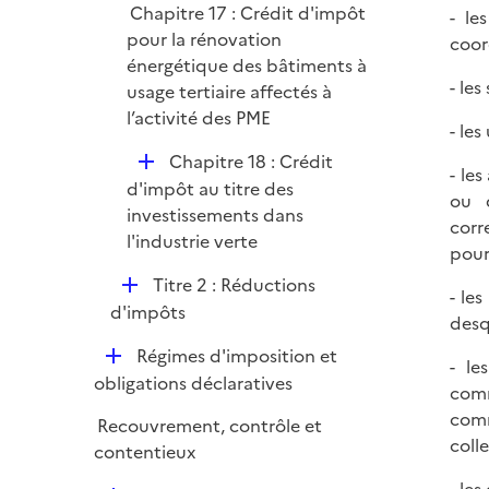
Chapitre 17 : Crédit d'impôt
- le
e
pour la rénovation
coor
r
énergétique des bâtiments à
- le
usage tertiaire affectés à
l’activité des PME
- le
D
Chapitre 18 : Crédit
- le
é
d'impôt au titre des
ou d
p
investissements dans
corr
l
l'industrie verte
pour
i
D
Titre 2 : Réductions
e
- le
é
d'impôts
r
desqu
p
D
Régimes d'imposition et
l
- le
é
obligations déclaratives
i
comm
p
e
comm
Recouvrement, contrôle et
l
r
colle
contentieux
i
e
- le