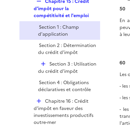
R
Chapitre 15 : Crédit
r
e
d'impôt pour la
50
p
compétitivité et l'emploi
En a
l
Section 1 : Champ
peuv
i
d'application
à le
e
r
Section 2 : Détermination
du crédit d'impôt
60
D
Section 3 : Utilisation
é
du crédit d'impôt
Les 
p
Section 4 : Obligations
l
- les
déclaratives et contrôle
i
- le
e
D
Chapitre 16 : Crédit
r
é
d'impôt en faveur des
- le
p
investissements productifs
tran
l
outre-mer
l'art
i