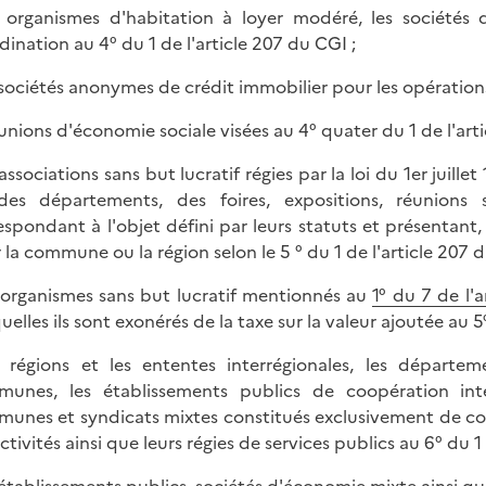
s organismes d'habitation à loyer modéré, les société
dination au 4° du 1 de l'article 207 du CGI ;
s sociétés anonymes de crédit immobilier pour les opérations 
s unions d'économie sociale visées au 4° quater du 1 de l'art
s associations sans but lucratif régies par la loi du 1er jui
es départements, des foires, expositions, réunions s
espondant à l'objet défini par leurs statuts et présentan
 la commune ou la région selon le 5 ° du 1 de l'article 207 d
s organismes sans but lucratif mentionnés au
1° du 7 de l'
elles ils sont exonérés de la taxe sur la valeur ajoutée au 5°
s régions et les ententes interrégionales, les départem
unes, les établissements publics de coopération int
unes et syndicats mixtes constitués exclusivement de coll
ctivités ainsi que leurs régies de services publics au 6° du 1
s établissements publics, sociétés d'économie mixte ainsi qu