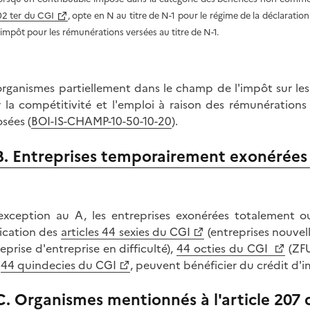
02 ter du CGI
, opte en N au titre de N-1 pour le régime de la déclaration
'impôt pour les rémunérations versées au titre de N-1.
organismes partiellement dans le champ de l'impôt sur le
 la compétitivité et l'emploi à raison des rémunérations ve
sées (
BOI-IS-CHAMP-10-50-10-20
).
B. Entreprises temporairement exonérées
exception au A, les entreprises exonérées totalement ou
ication des
articles 44 sexies du CGI
(entreprises nouvell
eprise d'entreprise en difficulté),
44 octies du CGI
(ZF
à
44 quindecies du CGI
, peuvent bénéficier du crédit d'i
C. Organismes mentionnés à l'article 207