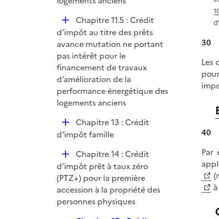
logements anciens
1
D
Chapitre 11.5 : Crédit
d
é
d’impôt au titre des prêts
30
p
avance mutation ne portant
l
pas intérêt pour le
Les 
i
financement de travaux
pour
e
d’amélioration de la
impo
r
performance énergétique des
logements anciens
D
Chapitre 13 : Crédit
40
é
d'impôt famille
p
Par 
D
Chapitre 14 : Crédit
l
appl
é
d'impôt prêt à taux zéro
i
(r
p
(PTZ+) pour la première
e
l
accession à la propriété des
r
i
personnes physiques
e