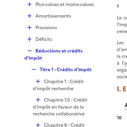
l
e
D
Plus-values et moins-values
p
1
i
r
é
l
e
D
Amortissements
p
Le c
i
r
é
l
l'im
e
D
Provisions
p
i
vers
r
é
l
e
D
Déficits
p
Les 
i
r
é
l
d'am
e
R
Réductions et crédits
p
i
la c
r
e
d'impôt
l
e
à l'
a
p
i
r
R
Titre 1 : Crédits d'impôt
orga
l
e
e
soci
i
r
D
Chapitre 1 : Crédit
p
e
I. 
é
d'impôt recherche
l
r
p
i
D
Chapitre 1.5 : Crédit
l
e
é
d'impôt en faveur de la
i
r
p
recherche collaborative
e
10
l
r
D
Chapitre 6 : Crédit
i