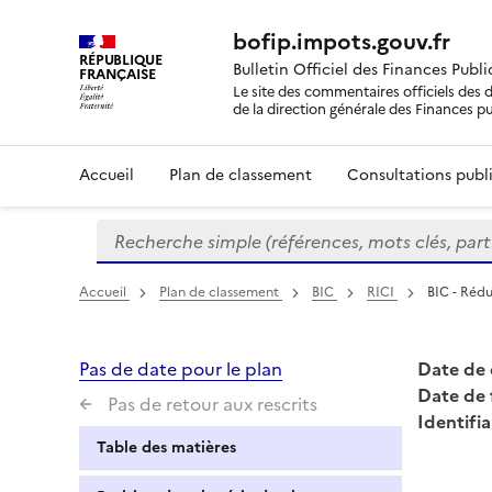
bofip.impots.gouv.fr
RÉPUBLIQUE
Bulletin Officiel des Finances Publ
FRANÇAISE
Le site des commentaires officiels des d
de la direction générale des Finances p
Accueil
Plan de classement
Consultations publi
Recherche simple (références, mots clés, partie 
Formulaire
de
recherche
Accueil
Plan de classement
BIC
RICI
BIC - Rédu
Pas de date pour le plan
Date de 
Date de 
Pas de retour aux rescrits
Identifia
Table des matières