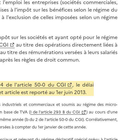
 l'emploi les entreprises (sociétés commerciales,
ses à l'impôt sur les bénéfices selon le régime du
, à l'exclusion de celles imposées selon un régime
mpôt sur les sociétés et ayant opté pour le régime
 CGI
au titre des opérations directement liées à
au titre des rémunérations versées à leurs salariés
d'après les règles de droit commun.
u
4 de l'article 50-0 du CGI
, le délai
article est reporté au 1er juin 2013.
s industriels et commerciaux et soumis au régime des micro-
en base de TVA (
I de l'article 293 B du CGI
) au cours d'une
e même année (b du 2 de l'article 50-0 du CGI). Corrélativement,
ersées à compter du 1er janvier de cette année.
aux et relevant du régime déclaratif spécial prévu à l'
article