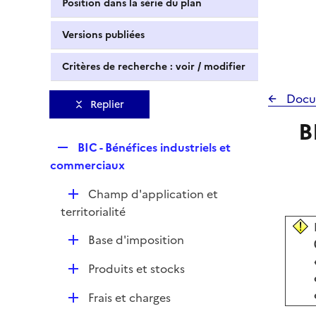
Position dans la série du plan
Versions publiées
Critères de recherche : voir / modifier
Docu
Replier
B
R
BIC - Bénéfices industriels et
e
commerciaux
p
D
Champ d'application et
l
é
territorialité
i
p
e
D
Base d'imposition
l
r
é
i
D
Produits et stocks
p
e
é
l
r
D
Frais et charges
p
i
é