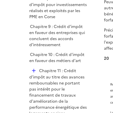
Peuv
é
d'impôt pour investissements
e
autr
p
réalisés et exploités par les
r
béné
l
PME en Corse
forfa
i
Chapitre 9 : Crédit d'impôt
e
Préc
en faveur des entreprises qui
r
forf
concluent des accords
l'ex
d'intéressement
affe
Chapitre 10 : Crédit d'impôt
20
en faveur des métiers d'art
D
Chapitre 11 : Crédit
é
d'impôt au titre des avances
p
remboursables ne portant
R
l
pas intérêt pour le
e
i
financement de travaux
a
e
d'amélioration de la
c
r
performance énergétique des
L