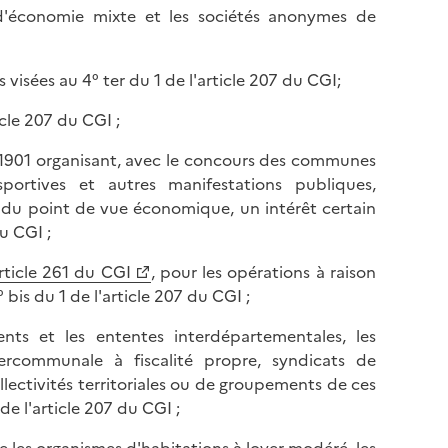
l
p
s d'économie mixte et les sociétés anonymes de
a
a
p
g
a
visées au 4° ter du 1 de l'article 207 du CGI;
e
g
icle 207 du CGI ;
e
llet 1901 organisant, avec le concours des communes
portives et autres manifestations publiques,
t, du point de vue économique, un intérêt certain
u CGI ;
article 261 du CGI
, pour les opérations à raison
 bis du 1 de l'article 207 du CGI ;
ents et les ententes interdépartementales, les
ercommunale à fiscalité propre, syndicats de
ectivités territoriales ou de groupements de ces
 de l'article 207 du CGI ;
e les organismes d'habitations à loyer modéré, les