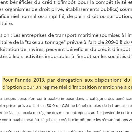
ent bénéficier du crédit d'impôt pour la compétitivité et
es organismes de droit privé, établissements publics) soumi
fice réel normal ou simplifié, de plein droit ou sur option
itaire.
ision : Les entreprises de transport maritime soumises à l'i
aitaire de la "taxe au tonnage" prévue à l'
article 209-0 B du
ploitation de navires, peuvent bénéficier du crédit d'impôt 
ctés à leurs activités imposables à l'impôt sur les sociétés 
Pour l'année 2013, par dérogation aux dispositions d
d'option pour un régime réel d'imposition mentionné à cet 
emarque: Lorsqu'un contribuable imposé dans la catégorie des bénéfice
ntreprises prévu à l'article 50-0 du CGI ne bénéficie plus de la franchise 
nnée N, il est exclu du régime des micro-entreprises au 1er janvier de cett
e contribuable peut être éligible au crédit d'impôt pour les rémunérations v
orsqu'un contribuable imposé dans la catégorie des bénéfices non commerci