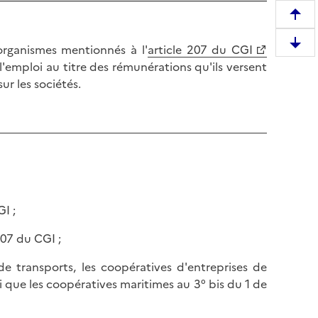
R
e
 organismes mentionnés à l'
article 207 du CGI
D
m
'emploi au titre des rémunérations qu'ils versent
e
o
ur les sociétés.
s
n
c
t
e
e
n
r
d
e
r
n
e
h
e
a
GI ;
n
u
b
207 du CGI ;
t
a
d
 de transports, les coopératives d'entreprises de
s
e
si que les coopératives maritimes au 3° bis du 1 de
d
l
e
a