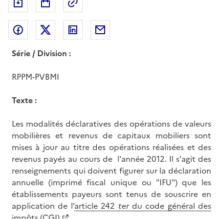
Exporter le document au format pdf
Permalien : adresse web de ce doc
Partager sur Facebook
Partager sur Twitter
Partager sur LinkedIn
Partager par messagerie
Série / Division :
RPPM-PVBMI
Texte :
Les modalités déclaratives des opérations de valeurs
mobilières et revenus de capitaux mobiliers sont
mises à jour au titre des opérations réalisées et des
revenus payés au cours de l'année 2012. Il s'agit des
renseignements qui doivent figurer sur la déclaration
annuelle (imprimé fiscal unique ou "IFU") que les
établissements payeurs sont tenus de souscrire en
application de l’
article 242
ter
du code général des
impôts (CGI)
.