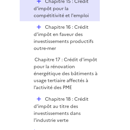
D
Chapitre 15 : Crédit
r
é
d'impôt pour la
p
compétitivité et l'emploi
l
D
Chapitre 16 : Crédit
i
é
d'impôt en faveur des
e
p
investissements productifs
r
l
outre-mer
i
Chapitre 17 : Crédit d'impôt
e
pour la rénovation
r
énergétique des bâtiments à
usage tertiaire affectés à
l’activité des PME
D
Chapitre 18 : Crédit
é
d'impôt au titre des
p
investissements dans
l
l'industrie verte
i