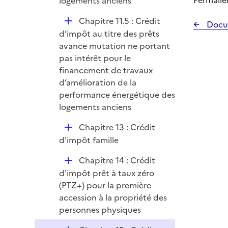
Permalie
logements anciens
D
Chapitre 11.5 : Crédit
Docu
é
d’impôt au titre des prêts
p
avance mutation ne portant
l
pas intérêt pour le
i
financement de travaux
e
d’amélioration de la
r
performance énergétique des
logements anciens
D
Chapitre 13 : Crédit
é
d'impôt famille
p
D
Chapitre 14 : Crédit
l
é
d'impôt prêt à taux zéro
i
p
(PTZ+) pour la première
e
l
accession à la propriété des
r
i
personnes physiques
e