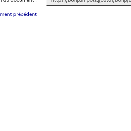
n du document :
ment précédent