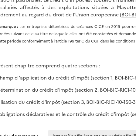
sations patronales. Le crédit d'impôt est toutefois mainten
salariés affectés à des exploitations situées à Mayott
drement au regard du droit de l'Union européenne (
BOI-BI
emarque :
Les entreprises détentrices de créances CICE en 2019 pourront l
nnées suivant celle au titre de laquelle elles ont été constatées et demande
ette période conformément à l'article 199 ter C du CGI, dans les conditions
résent chapitre comprend quatre sections :
 champ d 'application du crédit d'impôt (section 1,
BOI-BIC-R
 détermination du crédit d'impôt (section 2,
BOI-BIC-RICI-10
tilisation du crédit d'impôt (section 3,
BOI-BIC-RICI-10-150-
s obligations déclaratives et le contrôle du crédit d'impôt (s