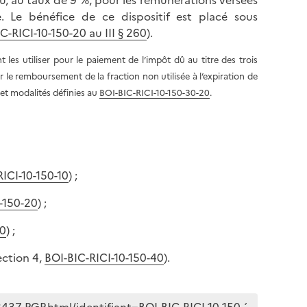
u, au taux de 9 %, pour les rémunérations versées
e. Le bénéfice de ce dispositif est placé sous
C-RICI-10-150-20 au III § 260
).
es utiliser pour le paiement de l’impôt dû au titre des trois
r le remboursement de la fraction non utilisée à l’expiration de
 et modalités définies au
BOI-BIC-RICI-10-150-30-20
.
ICI-10-150-10
) ;
-150-20
) ;
30
) ;
ection 4,
BOI-BIC-RICI-10-150-40
).