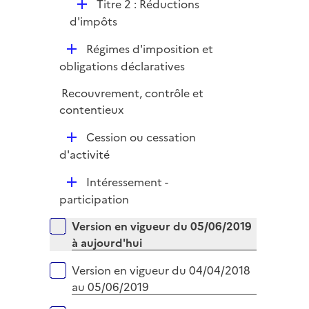
D
Titre 2 : Réductions
e
é
d'impôts
r
p
D
Régimes d'imposition et
l
é
obligations déclaratives
i
p
e
Recouvrement, contrôle et
l
r
contentieux
i
e
D
Cession ou cessation
r
é
d'activité
p
D
Intéressement -
l
é
participation
i
p
e
Versions sur la période
Version en vigueur du 05/06/2019
l
r
à aujourd'hui
i
e
Version en vigueur du 04/04/2018
r
au 05/06/2019