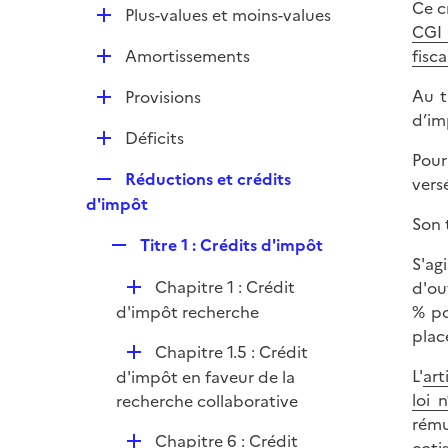
l
Ce c
e
D
Plus-values et moins-values
p
i
CGI
r
é
l
e
D
Amortissements
fisca
p
i
r
é
l
e
D
Au t
Provisions
p
i
r
é
d’im
l
e
D
Déficits
p
i
r
Pour
é
l
e
R
Réductions et crédits
vers
p
i
r
e
d'impôt
l
e
Son 
p
i
r
R
Titre 1 : Crédits d'impôt
l
e
S'ag
e
i
r
D
Chapitre 1 : Crédit
d'ou
p
e
é
d'impôt recherche
% po
l
r
p
plac
i
D
Chapitre 1.5 : Crédit
l
e
é
L'
art
d'impôt en faveur de la
i
r
p
loi 
recherche collaborative
e
l
rému
r
D
Chapitre 6 : Crédit
i