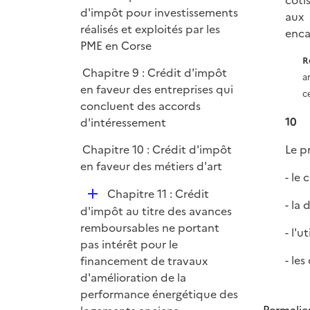
coti
é
d'impôt pour investissements
e
aux 
p
réalisés et exploités par les
r
enca
l
PME en Corse
i
R
Chapitre 9 : Crédit d'impôt
e
a
en faveur des entreprises qui
r
c
concluent des accords
10
d'intéressement
Chapitre 10 : Crédit d'impôt
Le p
en faveur des métiers d'art
- le
D
Chapitre 11 : Crédit
- la
é
d'impôt au titre des avances
p
remboursables ne portant
- l'u
l
pas intérêt pour le
i
- le
financement de travaux
e
d'amélioration de la
r
performance énergétique des