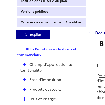
Position dans la série du plan
Versions publiées
Critères de recherche : voir / modifier
Docu
Replier
B
R
BIC - Bénéfices industriels et
e
commerciaux
p
D
Champ d'application et
l
1
é
territorialité
i
L’
art
p
e
D
Base d'imposition
d'im
l
r
é
rému
i
D
Produits et stocks
p
effo
e
é
l
de n
r
D
Frais et charges
p
i
é