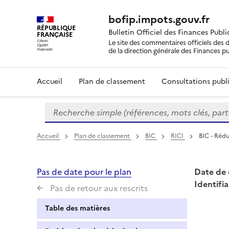
bofip.impots.gouv.fr
RÉPUBLIQUE
Bulletin Officiel des Finances Publ
FRANÇAISE
Le site des commentaires officiels des d
de la direction générale des Finances p
Accueil
Plan de classement
Consultations publi
Recherche simple (références, mots clés, partie 
Formulaire
de
recherche
Accueil
Plan de classement
BIC
RICI
BIC - Rédu
Pas de date pour le plan
Date de 
Identifia
Pas de retour aux rescrits
Table des matières