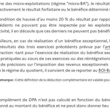
me des micro-exploitations (régime "micro-BA"), le résult
ectivement le résultat forfaitaire ou le bénéfice déterminé
ondition de hausse d'au moins 20 % du résultat par rappor
édents ne pouvant pas être respectée par les exploita
tivité, il en découle que ces derniers ne peuvent pas bén
ailleurs, en cas de réalisation d'un bénéfice exceptionne
résultats des trois exercices précédents prévue par l'
ar
raction -tant pour l'exercice de réalisation du bénéfice e
pratiquées au cours de ces exercices ou des réintégratio
 de précisions sur l'imposition des revenus exceptionnels
n le régime du quotient, il convient de se reporter au
BOI-B
emarque :
Cette définition de la déduction complémentaire est valable pou
omplément de DPA n'est pas calculé en fonction du bénéfi
onné au montant du bénéfice et ne peut donc donner lieu à