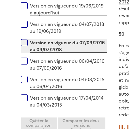
p
2012
i
Versions sur la période
Version en vigueur du 19/06/2019
l
résul
e
à aujourd'hui
i
reva
r
e
rapp
Version en vigueur du 04/07/2018
r
au 19/06/2019
50
Version en vigueur du 07/09/2016
En c
au 04/07/2018
s'agi
indi
Version en vigueur du 06/04/2016
qu'à
au 07/09/2016
prat
Version en vigueur du 04/03/2015
et n
au 06/04/2016
glob
auto
Version en vigueur du 17/04/2014
doit
au 04/03/2015
retr
rede
Quitter la
Comparer les deux
II.
comparaison
versions