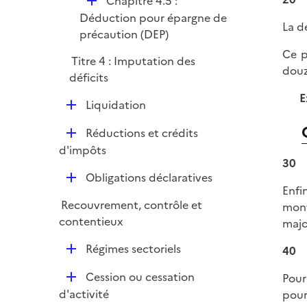
D
Chapitre 4.5 :
é
Déduction pour épargne de
La d
p
précaution (DEP)
l
Ce p
Titre 4 : Imputation des
i
douz
déficits
e
E
r
D
Liquidation
é
D
Réductions et crédits
p
é
d'impôts
l
30
p
i
D
Obligations déclaratives
l
e
Enfi
é
i
r
Recouvrement, contrôle et
mont
p
e
contentieux
majo
l
r
i
D
Régimes sectoriels
40
e
é
r
D
Cession ou cessation
Pour
p
é
d'activité
pour
l