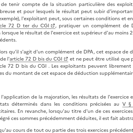
 de tenir compte de la situation particulière des explo
reuse et pour lesquels le résultat peut subir d'important
exemple), l'exploitant peut, sous certaines conditions et
icle 72 D ter du CGI
, pratiquer un complément de D
n lorsque le résultat de l'exercice est supérieur d'au moins 
édents.
lors qu'il s'agit d'un complément de DPA, cet espace de 
de l'
article 72 D bis du CGI
et ne peut être utilisé que 
ticle 72 D bis du CGI . Les exploitants peuvent libremen
tes du montant de cet espace de déduction supplémentair
 l'application de la majoration, les résultats de l'exercice
ltats déterminés dans les conditions précisées au
V § 
citaires. En revanche, lorsqu'au titre d'un de ces exercic
tégré ces sommes précédemment déduites, il est fait abstra
qu'au cours de tout ou partie des trois exercices précédents