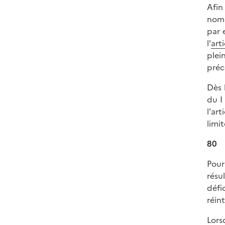
Afin
nomb
par 
l'
art
plei
préc
Dès 
du I 
l'ar
limi
80
Pour
résu
défi
réin
Lors