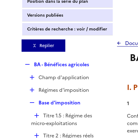
Position dans la série du plan
Versions publiées
Critères de recherche : voir / modifier
Docu
Replier
B
R
BA - Bénéfices agricoles
e
D
Champ d'application
p
é
I.
l
D
Régimes d'imposition
p
i
é
l
e
R
Base d'imposition
1
p
i
r
e
l
e
D
Titre 1.5 : Régime des
Conf
p
i
r
é
micro-exploitations
comm
l
e
p
exer
i
r
D
Titre 2 : Régimes réels
l