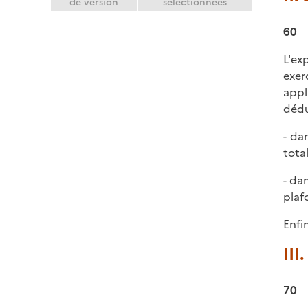
de version
sélectionnées
60
L'ex
exer
appl
dédu
- da
tota
- da
plaf
Enfi
III
70