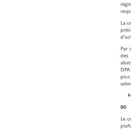
régi
resp
La c
préc
d'ac
Par 
des 
abst
DPA 
plus
selo
R
90
Le c
plaf