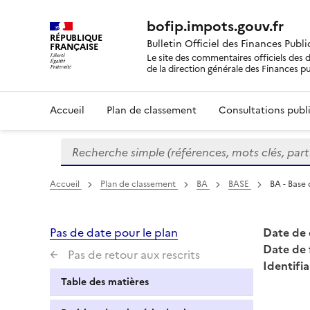
bofip.impots.gouv.fr
RÉPUBLIQUE
Bulletin Officiel des Finances Publ
FRANÇAISE
Le site des commentaires officiels des d
de la direction générale des Finances p
Accueil
Plan de classement
Consultations publi
Recherche simple (références, mots clés, partie 
Formulaire
de
recherche
Accueil
Plan de classement
BA
BASE
BA - Base
Pas de date pour le plan
Date de 
Date de 
Pas de retour aux rescrits
Identifia
Table des matières