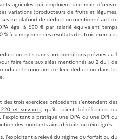
l
itants agricoles qui emploient une main-d’œuvre
p
a
es variations (producteurs de fruits et légumes,
a
p
 en sus du plafond de déduction mentionné au I de
g
a
PA égal à 500 € par salarié équivalent temps
e
g
20 % à la moyenne des résultats des trois exercices
e
déduction est soumis aux conditions prévues au 1
pour faire face aux aléas mentionnés au 2 du I de
t moduler le montant de leur déduction dans les
e.
 et des trois exercices précédents s'entendent des
220 et suivants
, qu'ils soient bénéficiaires ou
es, l'exploitant a pratiqué une DPA ou une DPI ou
ction des montants ainsi déduits ou réintégrés.
, l'exploitant a relevé du régime du forfait ou du