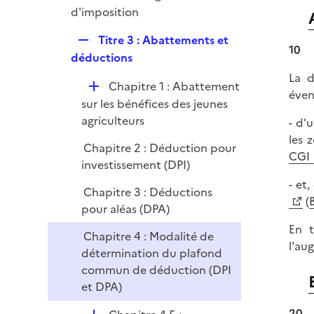
e
é
d'imposition
i
r
p
e
R
Titre 3 : Abattements et
l
r
10
e
déductions
i
p
e
La d
D
Chapitre 1 : Abattement
l
r
éven
é
sur les bénéfices des jeunes
i
p
agriculteurs
- d'
e
l
les 
r
Chapitre 2 : Déduction pour
i
CGI
investissement (DPI)
e
- et
r
Chapitre 3 : Déductions
(
pour aléas (DPA)
En t
Chapitre 4 : Modalité de
l'au
détermination du plafond
commun de déduction (DPI
et DPA)
20