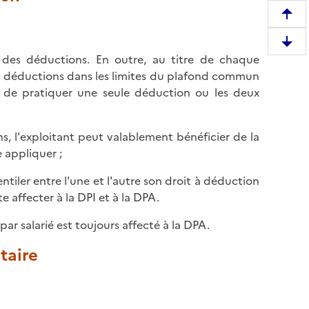
R
e
D
m
e des déductions. En outre, au titre de chaque
e
o
s déductions dans les limites du plafond commun
s
n
sit de pratiquer une seule déduction ou les deux
c
t
e
e
n
ns, l'exploitant peut valablement bénéficier de la
r
d
 appliquer ;
e
r
n
ventiler entre l'une et l'autre son droit à déduction
e
h
 affecter à la DPI et à la DPA.
e
a
n
u
ar salarié est toujours affecté à la DPA.
b
t
a
taire
d
s
e
d
l
e
a