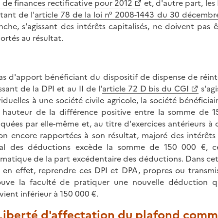
 de finances rectificative pour 2012
et, d'autre part, l
tant de l'
article 78 de la loi n° 2008-1443 du 30 décembr
nche, s'agissant des intérêts capitalisés, ne doivent pas 
ortés au résultat.
as d'apport bénéficiant du dispositif de dispense de réinté
ssant de la DPI et au II de l'
article 72 D bis du CGI
s'agi
viduelles à une société civile agricole, la société bénéfic
 hauteur de la différence positive entre la somme de 
iquées par elle-même et, au titre d'exercices antérieurs à c
on encore rapportées à son résultat, majoré des intérêts
al des déductions excède la somme de 150 000 €, ce 
matique de la part excédentaire des déductions. Dans cett
, en effet, reprendre ces DPI et DPA, propres ou transm
ouve la faculté de pratiquer une nouvelle déduction 
vient inférieur à 150 000 €.
 Liberté d'affectation du plafond com