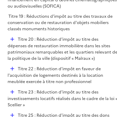
i
p
ou audiovisuelles (SOFICA)
e
l
r
Titre 19 : Réductions d'impôt au titre des travaux de
i
conservation ou de restauration d'objets mobiliers
e
classés monuments historiques
r
D
Titre 20 : Réduction d'impôt au titre des
é
dépenses de restauration immobilière dans les sites
p
patrimoniaux remarquables et les quartiers relevant d
l
la politique de la ville (dispositif « Malraux »)
i
D
Titre 22 : Réduction d'impôt en faveur de
e
é
l'acquisition de logements destinés à la location
r
p
meublée exercée à titre non professionnel
l
D
Titre 23 : Réduction d'impôt au titre des
i
é
investissements locatifs réalisés dans le cadre de la loi 
e
p
Scellier »
r
l
D
Titre 25 : Réduction d'impôt au titre des dons
i