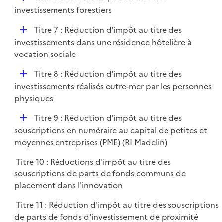
l
é
investissements forestiers
i
p
e
D
Titre 7 : Réduction d'impôt au titre des
l
r
é
investissements dans une résidence hôtelière à
i
p
vocation sociale
e
l
r
D
Titre 8 : Réduction d'impôt au titre des
i
é
investissements réalisés outre-mer par les personnes
e
p
physiques
r
l
D
Titre 9 : Réduction d'impôt au titre des
i
é
souscriptions en numéraire au capital de petites et
e
p
moyennes entreprises (PME) (RI Madelin)
r
l
Titre 10 : Réductions d'impôt au titre des
i
souscriptions de parts de fonds communs de
e
placement dans l'innovation
r
Titre 11 : Réduction d'impôt au titre des souscriptions
de parts de fonds d'investissement de proximité