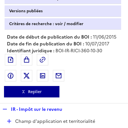
Versions publiées
Critères de recherche : voir / modifier
Date de début de publication du BOI :
11/06/2015
Date de fin de publication du BOI :
10/07/2017
Identifiant juridique :
BOI-IR-RICI-360-10-30
Exporter le document au format pdf
Permalien : adresse web de ce doc
Partager sur Facebook
Partager sur Twitter
Partager sur LinkedIn
Partager par messagerie
Replier
R
IR - Impôt sur le revenu
e
D
Champ d'application et territorialité
p
é