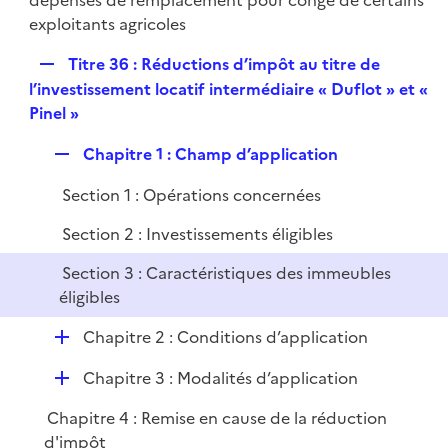
dépenses de remplacement pour congé de certains
exploitants agricoles
R
Titre 36 : Réductions d’impôt au titre de
e
l’investissement locatif intermédiaire « Duflot » et «
p
Pinel »
l
R
Chapitre 1 : Champ d’application
i
e
e
Section 1 : Opérations concernées
p
r
l
Section 2 : Investissements éligibles
i
Section 3 : Caractéristiques des immeubles
e
éligibles
r
D
Chapitre 2 : Conditions d’application
é
D
Chapitre 3 : Modalités d’application
p
é
l
Chapitre 4 : Remise en cause de la réduction
p
i
d'impôt