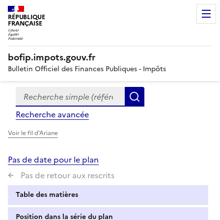
RÉPUBLIQUE
FRANÇAISE
bofip.impots.gouv.fr
Bulletin Officiel des Finances Publiques - Impôts
Recherche simple (références, mots clés, partie du titre
Formulaire
Rechercher
de
Recherche avancée
recherche
Voir le fil d'Ariane
Pas de date pour le plan
Pas de retour aux rescrits
Table des matières
Position dans la série du plan