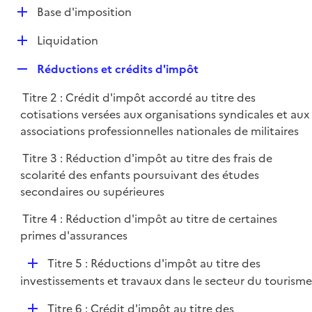
l
D
Base d'imposition
p
i
é
l
e
D
Liquidation
p
i
r
é
l
e
R
Réductions et crédits d'impôt
p
i
r
e
l
e
Titre 2 : Crédit d'impôt accordé au titre des
p
i
r
cotisations versées aux organisations syndicales et aux
l
e
associations professionnelles nationales de militaires
i
r
e
Titre 3 : Réduction d'impôt au titre des frais de
r
scolarité des enfants poursuivant des études
secondaires ou supérieures
Titre 4 : Réduction d'impôt au titre de certaines
primes d'assurances
D
Titre 5 : Réductions d'impôt au titre des
é
investissements et travaux dans le secteur du tourisme
p
D
Titre 6 : Crédit d'impôt au titre des