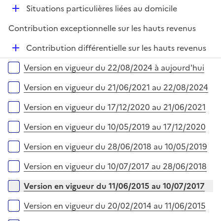
D
Situations particulières liées au domicile
p
é
l
Contribution exceptionnelle sur les hauts revenus
p
i
l
e
D
Contribution différentielle sur les hauts revenus
i
r
é
Versions sur la période
e
Version en vigueur du 22/08/2024 à aujourd'hui
p
r
l
Version en vigueur du 21/06/2021 au 22/08/2024
i
e
Version en vigueur du 17/12/2020 au 21/06/2021
r
Version en vigueur du 10/05/2019 au 17/12/2020
Version en vigueur du 28/06/2018 au 10/05/2019
Version en vigueur du 10/07/2017 au 28/06/2018
Version en vigueur du 11/06/2015 au 10/07/2017
Version en vigueur du 20/02/2014 au 11/06/2015