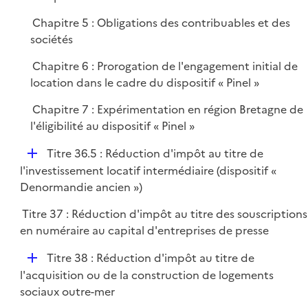
l
e
i
r
Chapitre 5 : Obligations des contribuables et des
e
sociétés
r
Chapitre 6 : Prorogation de l'engagement initial de
location dans le cadre du dispositif « Pinel »
Chapitre 7 : Expérimentation en région Bretagne de
l'éligibilité au dispositif « Pinel »
D
Titre 36.5 : Réduction d'impôt au titre de
é
l'investissement locatif intermédiaire (dispositif «
p
Denormandie ancien »)
l
Titre 37 : Réduction d'impôt au titre des souscriptions
i
en numéraire au capital d'entreprises de presse
e
r
D
Titre 38 : Réduction d'impôt au titre de
é
l'acquisition ou de la construction de logements
p
sociaux outre-mer
l