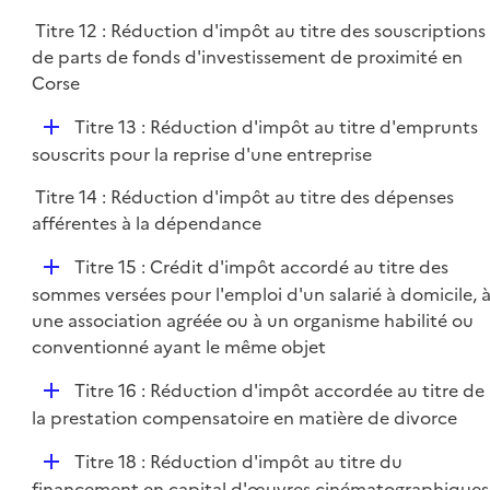
Titre 12 : Réduction d'impôt au titre des souscriptions
de parts de fonds d'investissement de proximité en
Corse
D
Titre 13 : Réduction d'impôt au titre d'emprunts
é
souscrits pour la reprise d'une entreprise
p
Titre 14 : Réduction d'impôt au titre des dépenses
l
afférentes à la dépendance
i
e
D
Titre 15 : Crédit d'impôt accordé au titre des
r
é
sommes versées pour l'emploi d'un salarié à domicile, 
p
une association agréée ou à un organisme habilité ou
l
conventionné ayant le même objet
i
D
Titre 16 : Réduction d'impôt accordée au titre de
e
é
la prestation compensatoire en matière de divorce
r
p
D
Titre 18 : Réduction d'impôt au titre du
l
é
financement en capital d'œuvres cinématographiques