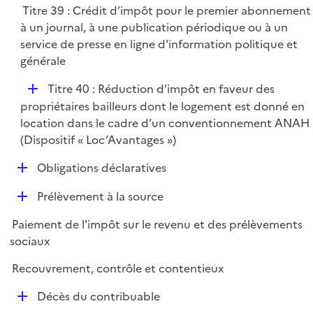
Titre 39 : Crédit d’impôt pour le premier abonnement
i
à un journal, à une publication périodique ou à un
e
service de presse en ligne d'information politique et
r
générale
D
Titre 40 : Réduction d’impôt en faveur des
é
propriétaires bailleurs dont le logement est donné en
p
location dans le cadre d’un conventionnement ANAH
l
(Dispositif « Loc’Avantages »)
i
D
Obligations déclaratives
e
é
r
D
Prélèvement à la source
p
é
l
Paiement de l'impôt sur le revenu et des prélèvements
p
i
sociaux
l
e
i
r
Recouvrement, contrôle et contentieux
e
D
r
Décès du contribuable
é