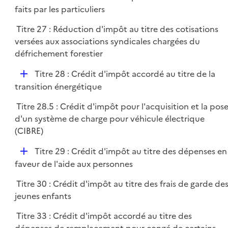
é
faits par les particuliers
e
p
r
Titre 27 : Réduction d'impôt au titre des cotisations
l
versées aux associations syndicales chargées du
i
défrichement forestier
e
r
D
Titre 28 : Crédit d'impôt accordé au titre de la
é
transition énergétique
p
Titre 28.5 : Crédit d'impôt pour l'acquisition et la pos
l
d'un système de charge pour véhicule électrique
i
(CIBRE)
e
r
D
Titre 29 : Crédit d'impôt au titre des dépenses en
é
faveur de l'aide aux personnes
p
Titre 30 : Crédit d'impôt au titre des frais de garde de
l
jeunes enfants
i
e
Titre 33 : Crédit d'impôt accordé au titre des
r