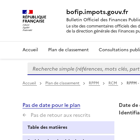
bofip.impots.gouv.fr
RÉPUBLIQUE
Bulletin Officiel des Finances Publ
FRANÇAISE
Le site des commentaires officiels des d
de la direction générale des Finances p
Accueil
Plan de classement
Consultations publi
Recherche simple (références, mots clés, partie 
Formulaire
de
recherche
Accueil
Plan de classement
RPPM
RCM
RPPM -
Pas de date pour le plan
Date de 
Identifia
Pas de retour aux rescrits
Table des matières