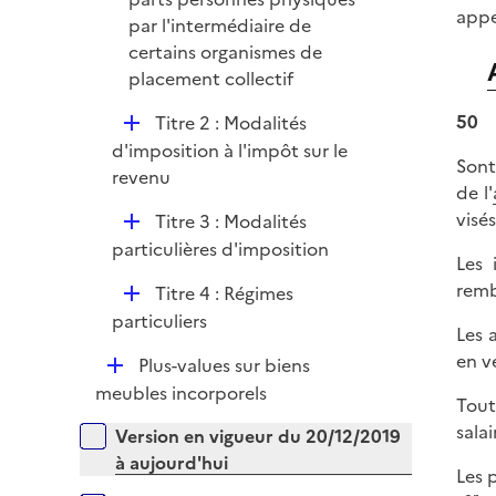
appe
par l'intermédiaire de
certains organismes de
placement collectif
D
50
Titre 2 : Modalités
é
d'imposition à l'impôt sur le
Sont
p
revenu
de l'
l
visé
D
Titre 3 : Modalités
i
é
particulières d'imposition
e
Les 
p
r
remb
D
Titre 4 : Régimes
l
é
particuliers
i
Les 
p
e
en v
D
Plus-values sur biens
l
r
é
meubles incorporels
i
Tout
p
e
salai
Versions sur la période
Version en vigueur du 20/12/2019
l
r
à aujourd'hui
i
Les 