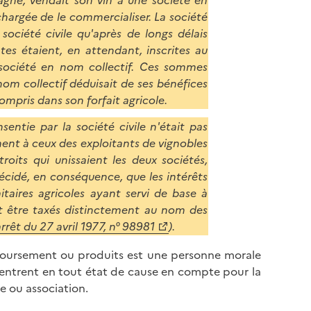
agne, vendait son vin à une société en
argée de le commercialiser. La société
société civile qu'après de longs délais
es étaient, en attendant, inscrites au
 société en nom collectif. Ces sommes
nom collectif déduisait de ses bénéfices
mpris dans son forfait agricole.
entie par la société civile n'était pas
ent à ceux des exploitants de vignobles
roits qui unissaient les deux sociétés,
cidé, en conséquence, que les intérêts
itaires agricoles ayant servi de base à
nt être taxés distinctement au nom des
rrêt du 27 avril 1977, n° 98981
).
emboursement ou produits est une personne morale
s entrent en tout état de cause en compte pour la
 ou association.