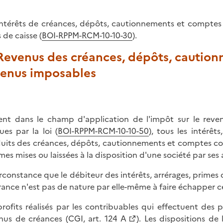
intérêts de créances, dépôts, cautionnements et comptes 
 de caisse (
BOI-RPPM-RCM-10-10-30
).
 Revenus des créances, dépôts, cautio
venus imposables
ent dans le champ d'application de l'impôt sur le reve
ues par la loi (
BOI-RPPM-RCM-10-10-50
), tous les intérê
uits des créances, dépôts, cautionnements et comptes cou
es mises ou laissées à la disposition d'une société par ses 
irconstance que le débiteur des intérêts, arrérages, prime
rance n'est pas de nature par elle-même à faire échapper ce
profits réalisés par les contribuables qui effectuent de
nus de créances (
CGI, art. 124 A
). Les dispositions de