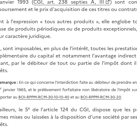
janvier 1993 (
CGI, art. 238 septies A, III
) sont con
oursement et le prix d'acquisition de ces titres ou contrats 
t à l'expression « tous autres produits », elle englobe to
isse de produits périodiques ou de produits exceptionnels,
eur caractère juridique.
i, sont imposables, en plus de l'intérêt, toutes les prestati
lémentaire du capital et notamment l'avantage indirect q
ant, par le débiteur de tout ou partie de l'impôt dont i
êts.
emarque :
En ce qui concerne l'interdiction faite au débiteur de prendre en
er
janvier 1965, et le prélèvement forfaitaire non libératoire de l'impôt s
eporter au
BOI-RPPM-RCM-30-10-10-40
et au
BOI-RPPM-RCM-30-20
.
ailleurs, le 5° de l'article 124 du CGI, dispose que les 
es mises ou laissées à la disposition d'une société par ses
êts.