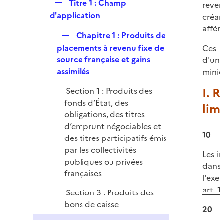
R
Titre 1 : Champ
reve
i
e
d'application
créa
e
p
affé
r
R
Chapitre 1 : Produits de
l
e
placements à revenu fixe de
Ces 
i
p
source française et gains
d'un
e
l
assimilés
mini
r
i
I. 
Section 1 : Produits des
e
fonds d’État, des
r
lim
obligations, des titres
d’emprunt négociables et
10
des titres participatifs émis
par les collectivités
Les 
publiques ou privées
dans
françaises
l'ex
art. 
Section 3 : Produits des
bons de caisse
20