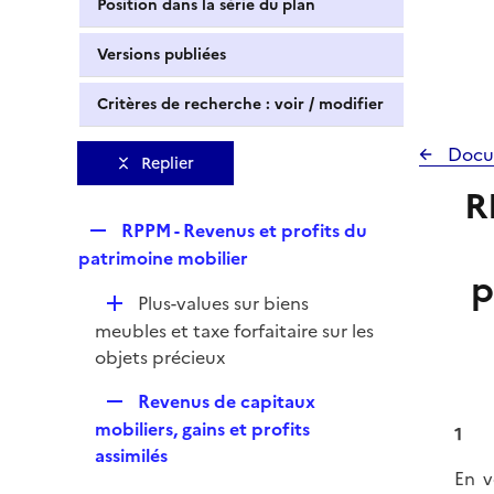
Position dans la série du plan
Versions publiées
Critères de recherche : voir / modifier
Docu
Replier
R
R
RPPM - Revenus et profits du
e
patrimoine mobilier
p
p
D
Plus-values sur biens
l
é
meubles et taxe forfaitaire sur les
i
p
objets précieux
e
l
r
R
Revenus de capitaux
i
e
mobiliers, gains et profits
e
1
p
assimilés
r
En v
l