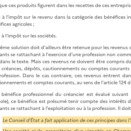
que ces produits figurent dans les recettes de ces entreprise
it à l'impôt sur le revenu dans la catégorie des bénéfices 
fices agricoles ;
t à l'impôt sur les sociétés.
ême solution doit d'ailleurs être retenue pour les revenu
ants se rattachant à l'exercice d'une profession non comme
 dans le texte. Mais ces revenus ne doivent être compris da
es créances, dépôts, cautionnements ou comptes courants d
rofession. Dans le cas contraire, ces revenus entrent da
ionnements et comptes courants, au sens de l'article 124 
e bénéfice professionnel du créancier est évalué suivant 
cole), ce bénéfice est présumé tenir compte des intérêts
ants se rattachant à l'exploitation ou à la profession. Il doi
Le Conseil d'État a fait application de ces principes dans l'