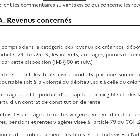
llent les commentaires suivants en ce qui concerne les re
A. Revenus concernés
 compris dans la catégorie des revenus de créances, dépô
article 124 du CGI
, les intérêts, arrérages, primes de 
s par cette disposition (
II-B § 60 et suiv.
).
intérêts sont les fruits civils produits par une somm
oursable soit à la volonté du débiteur, soit à celle du créan
arrérages sont le produit d'un capital non exigible et plus
ertu d'un contrat de constitution de rente.
efois, les arrérages de rentes viagères entrent dans le cha
res, pensions et rentes viagères visée à l'
article 79 du CGI
primes de remboursement des titres et contrats visés à l'a