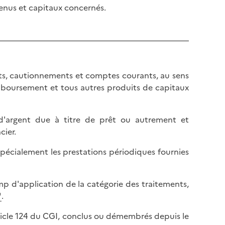
l
p
venus et capitaux concernés.
a
a
p
g
a
e
g
e
ts, cautionnements et comptes courants, au sens
remboursement et tous autres produits de capitaux
e d'argent due à titre de prêt ou autrement et
cier.
 spécialement les prestations périodiques fournies
mp d'application de la catégorie des traitements,
.
rticle 124 du CGI, conclus ou démembrés depuis le