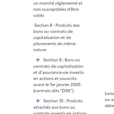
un marché réglementé et
non susceptibles d’être
cotés
Section 8 : Produits des
bons ou contrats de
capitalisation et de
placements de même
nature
D
Section 9 : Bons ou
é
contrats de capitalisation
p
et d'assurance-vie investis
l
en actions et souscrits
i
avant le 1er janvier 2005
e
(contrats dits "DSK")
Lors
r
ou a
D
Section 10 : Produits
déte
é
attachés aux bons ou
p
contrats investis en actions