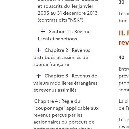
30
l
et souscrits du 1er janvier
i
2005 au 31 décembre 2013
Les 
e
(contrats dits "NSK")
bons
r
D
II.
Section 11 : Régime
é
fiscal et sanctions
re
p
D
Chapitre 2 : Revenus
l
é
40
distribués et assimilés de
i
p
source française
e
Entr
l
r
D
prév
Chapitre 3 : Revenus de
i
é
prod
valeurs mobilières étrangères
e
p
somm
et revenus assimilés
r
l
La c
Chapitre 4 : Règle du
i
de F
"couponnage" applicable aux
e
revenus perçus par les
r
Les 
actionnaires ou porteurs de
reve
parts personnes physiques