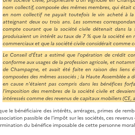
Une société civile, propriétaire d'un vignoble en Champ
nom collectif, composée des mêmes membres, qui était ch
en nom collectif ne payait toutefois le vin acheté à la 
atteignant deux ou trois ans. Les sommes correspondant
compte courant que la société civile détenait dans la
produisaient un intérêt au taux de 7 % que la société en 
commerciaux et que la société civile considérait comme co
Le Conseil d'État a estimé que l'opération de crédit cons
conforme aux usages de la profession agricole, et notamm
de Champagne, et avait été faite en raison des liens ét
composées des mêmes associés ; la Haute Assemblée a dé
en cause n'étaient pas compris dans les bénéfices forfa
l'imposition des membres de la société civile et devaie
intéressés comme des revenus de capitaux mobiliers (
CE, a
que le bénéficiaire des intérêts, arrérages, primes de r
ssociation passible de l'impôt sur les sociétés, ces revenu
rmination du bénéfice imposable de cette personne morale