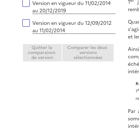
e
er
1
Version en vigueur du 11/02/2014
r
remb
au 20/12/2019
Quan
Version en vigueur du 12/09/2012
s'ag
au 11/02/2014
et l
Quitter la
Comparer les deux
Ains
comparaison
versions
comp
de version
sélectionnées
éché
intér
R
1
r
Par 
somm
intér