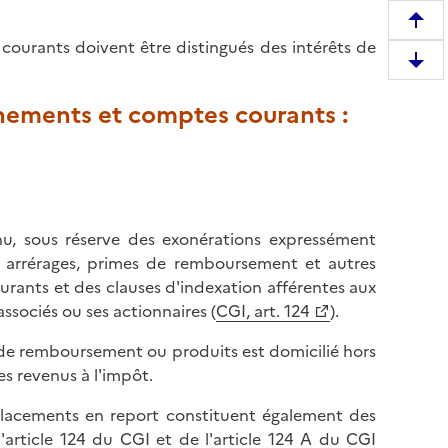
R
courants doivent être distingués des intérêts de
e
D
m
e
o
nnements et comptes courants :
s
n
c
t
e
e
n
r
d
e
r
nu, sous réserve des exonérations expressément
n
e
ts, arrérages, primes de remboursement et autres
h
e
rants et des clauses d'indexation afférentes aux
a
n
associés ou ses actionnaires (
CGI, art. 124
).
u
b
t
s de remboursement ou produits est domicilié hors
a
d
s revenus à l'impôt.
s
e
d
l
s placements en report constituent également des
e
a
 l'article 124 du CGI et de l'article 124 A du CGI