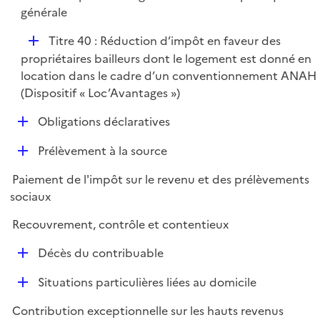
r
générale
D
Titre 40 : Réduction d’impôt en faveur des
é
propriétaires bailleurs dont le logement est donné en
p
location dans le cadre d’un conventionnement ANAH
l
(Dispositif « Loc’Avantages »)
i
D
Obligations déclaratives
e
é
r
D
Prélèvement à la source
p
é
l
Paiement de l'impôt sur le revenu et des prélèvements
p
i
sociaux
l
e
i
r
Recouvrement, contrôle et contentieux
e
D
r
Décès du contribuable
é
D
Situations particulières liées au domicile
p
é
l
Contribution exceptionnelle sur les hauts revenus
p