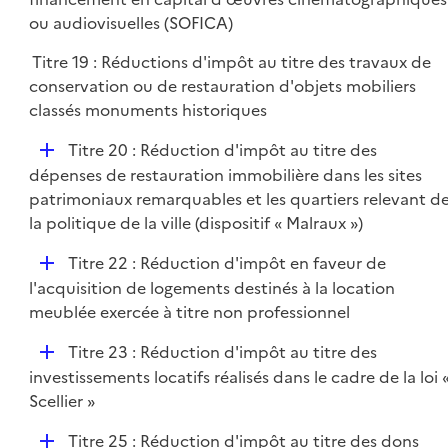
i
p
ou audiovisuelles (SOFICA)
e
l
r
Titre 19 : Réductions d'impôt au titre des travaux de
i
conservation ou de restauration d'objets mobiliers
e
classés monuments historiques
r
D
Titre 20 : Réduction d'impôt au titre des
é
dépenses de restauration immobilière dans les sites
p
patrimoniaux remarquables et les quartiers relevant d
l
la politique de la ville (dispositif « Malraux »)
i
D
Titre 22 : Réduction d'impôt en faveur de
e
é
l'acquisition de logements destinés à la location
r
p
meublée exercée à titre non professionnel
l
D
Titre 23 : Réduction d'impôt au titre des
i
é
investissements locatifs réalisés dans le cadre de la loi 
e
p
Scellier »
r
l
D
Titre 25 : Réduction d'impôt au titre des dons
i