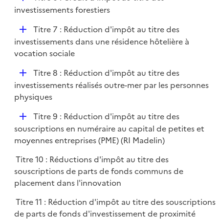
l
é
investissements forestiers
i
p
e
D
Titre 7 : Réduction d'impôt au titre des
l
r
é
investissements dans une résidence hôtelière à
i
p
vocation sociale
e
l
r
D
Titre 8 : Réduction d'impôt au titre des
i
é
investissements réalisés outre-mer par les personnes
e
p
physiques
r
l
D
Titre 9 : Réduction d'impôt au titre des
i
é
souscriptions en numéraire au capital de petites et
e
p
moyennes entreprises (PME) (RI Madelin)
r
l
Titre 10 : Réductions d'impôt au titre des
i
souscriptions de parts de fonds communs de
e
placement dans l'innovation
r
Titre 11 : Réduction d'impôt au titre des souscriptions
de parts de fonds d'investissement de proximité