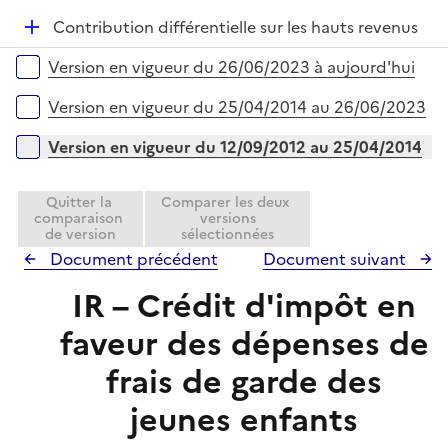
i
l
e
D
Contribution différentielle sur les hauts revenus
i
r
é
Versions sur la période
e
Version en vigueur du 26/06/2023 à aujourd'hui
p
r
l
Version en vigueur du 25/04/2014 au 26/06/2023
i
e
Version en vigueur du 12/09/2012 au 25/04/2014
r
Quitter la
Comparer les deux
comparaison
versions
de version
sélectionnées
Document précédent
Document suivant
IR – Crédit d'impôt en
faveur des dépenses de
frais de garde des
jeunes enfants