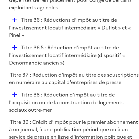
dépenses de remplacement pour congé de certains
exploitants agricoles
D
Titre 36 : Réductions d’impôt au titre de
é
l’investissement locatif intermédiaire « Duflot » et «
p
Pinel »
l
D
Titre 36.5 : Réduction d'impôt au titre de
i
é
l'investissement locatif intermédiaire (dispositif «
e
p
Denormandie ancien »)
r
l
Titre 37 : Réduction d'impôt au titre des souscriptions
i
en numéraire au capital d'entreprises de presse
e
r
D
Titre 38 : Réduction d'impôt au titre de
é
l'acquisition ou de la construction de logements
p
sociaux outre-mer
l
Titre 39 : Crédit d’impôt pour le premier abonnement
i
à un journal, à une publication périodique ou à un
e
service de presse en ligne d'information politique et