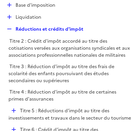
l
D
Base d'imposition
p
i
é
l
e
D
Liquidation
p
i
r
é
l
e
R
Réductions et crédits d'impôt
p
i
r
e
l
e
Titre 2 : Crédit d'impôt accordé au titre des
p
i
r
cotisations versées aux organisations syndicales et aux
l
e
associations professionnelles nationales de militaires
i
r
e
Titre 3 : Réduction d'impôt au titre des frais de
r
scolarité des enfants poursuivant des études
secondaires ou supérieures
Titre 4 : Réduction d'impôt au titre de certaines
primes d'assurances
D
Titre 5 : Réductions d'impôt au titre des
é
investissements et travaux dans le secteur du tourisme
p
D
Titre 6 : Crédit d'impôt au titre des