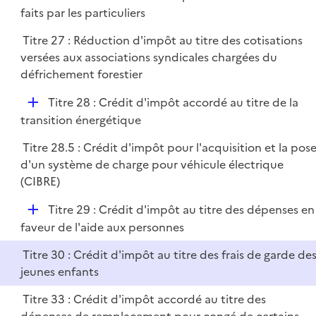
é
faits par les particuliers
e
p
r
Titre 27 : Réduction d'impôt au titre des cotisations
l
versées aux associations syndicales chargées du
i
défrichement forestier
e
r
D
Titre 28 : Crédit d'impôt accordé au titre de la
é
transition énergétique
p
Titre 28.5 : Crédit d'impôt pour l'acquisition et la pos
l
d'un système de charge pour véhicule électrique
i
(CIBRE)
e
r
D
Titre 29 : Crédit d'impôt au titre des dépenses en
é
faveur de l'aide aux personnes
p
Titre 30 : Crédit d'impôt au titre des frais de garde de
l
jeunes enfants
i
e
Titre 33 : Crédit d'impôt accordé au titre des
r