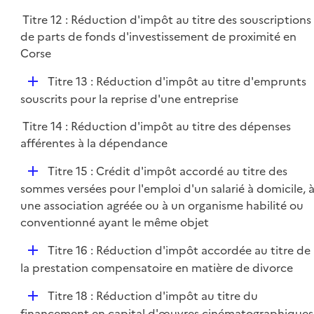
Titre 12 : Réduction d'impôt au titre des souscriptions
de parts de fonds d'investissement de proximité en
Corse
D
Titre 13 : Réduction d'impôt au titre d'emprunts
é
souscrits pour la reprise d'une entreprise
p
Titre 14 : Réduction d'impôt au titre des dépenses
l
afférentes à la dépendance
i
e
D
Titre 15 : Crédit d'impôt accordé au titre des
r
é
sommes versées pour l'emploi d'un salarié à domicile, 
p
une association agréée ou à un organisme habilité ou
l
conventionné ayant le même objet
i
D
Titre 16 : Réduction d'impôt accordée au titre de
e
é
la prestation compensatoire en matière de divorce
r
p
D
Titre 18 : Réduction d'impôt au titre du
l
é
financement en capital d'œuvres cinématographiques