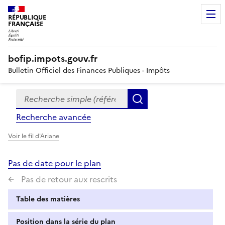
RÉPUBLIQUE
FRANÇAISE
bofip.impots.gouv.fr
Bulletin Officiel des Finances Publiques - Impôts
Recherche simple (références, mots clés, partie du titre
Formulaire
Rechercher
de
Recherche avancée
recherche
Voir le fil d'Ariane
Pas de date pour le plan
Pas de retour aux rescrits
Table des matières
Position dans la série du plan