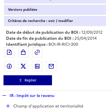
Versions publiées
Critères de recherche : voir / modifier
Date de début de publication du BOI :
12/09/2012
Date de fin de publication du BOI :
25/04/2014
Identifiant juridique :
BOI-IR-RICI-300
Exporter le document au format pdf
Permalien : adresse web de ce doc
Partager sur Facebook
Partager sur Twitter
Partager sur LinkedIn
Partager par messagerie
Replier
R
IR - Impôt sur le revenu
e
D
Champ d'application et territorialité
p
é