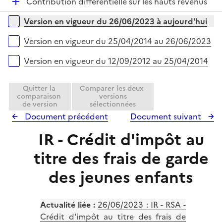
e
D
Contribution différentielle sur les hauts revenus
i
r
é
Versions sur la période
e
Version en vigueur du 26/06/2023 à aujourd'hui
p
r
l
Version en vigueur du 25/04/2014 au 26/06/2023
i
e
Version en vigueur du 12/09/2012 au 25/04/2014
r
Quitter la
Comparer les deux
comparaison
versions
de version
sélectionnées
Document précédent
Document suivant
IR - Crédit d'impôt au
titre des frais de garde
des jeunes enfants
Actualité liée :
26/06/2023 : IR - RSA -
Crédit d'impôt au titre des frais de