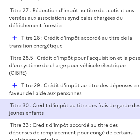
p
r
Titre 27 : Réduction d'impôt au titre des cotisations
l
versées aux associations syndicales chargées du
i
défrichement forestier
e
r
D
Titre 28 : Crédit d'impôt accordé au titre de la
é
transition énergétique
p
Titre 28.5 : Crédit d'impôt pour l'acquisition et la pos
l
d'un système de charge pour véhicule électrique
i
(CIBRE)
e
r
D
Titre 29 : Crédit d'impôt au titre des dépenses en
é
faveur de l'aide aux personnes
p
Titre 30 : Crédit d'impôt au titre des frais de garde de
l
jeunes enfants
i
e
Titre 33 : Crédit d'impôt accordé au titre des
r
dépenses de remplacement pour congé de certains