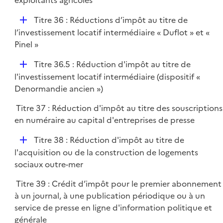
exploitants agricoles
D
Titre 36 : Réductions d’impôt au titre de
é
l’investissement locatif intermédiaire « Duflot » et «
p
Pinel »
l
D
Titre 36.5 : Réduction d'impôt au titre de
i
é
l'investissement locatif intermédiaire (dispositif «
e
p
Denormandie ancien »)
r
l
Titre 37 : Réduction d'impôt au titre des souscriptions
i
en numéraire au capital d'entreprises de presse
e
r
D
Titre 38 : Réduction d'impôt au titre de
é
l'acquisition ou de la construction de logements
p
sociaux outre-mer
l
Titre 39 : Crédit d’impôt pour le premier abonnement
i
à un journal, à une publication périodique ou à un
e
service de presse en ligne d'information politique et
r
générale