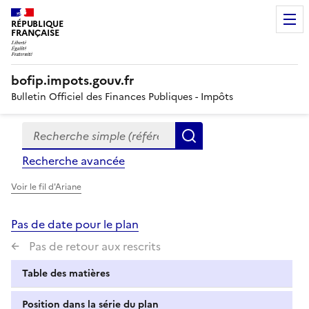
RÉPUBLIQUE
FRANÇAISE
bofip.impots.gouv.fr
Bulletin Officiel des Finances Publiques - Impôts
Recherche simple (références, mots clés, partie du titre
Formulaire
Rechercher
de
Recherche avancée
recherche
Voir le fil d'Ariane
Pas de date pour le plan
Pas de retour aux rescrits
Table des matières
Position dans la série du plan