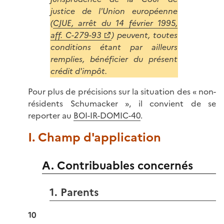
justice de l'Union européenne
(
CJUE, arrêt du 14 février 1995,
aff. C-279-93
) peuvent, toutes
conditions étant par ailleurs
remplies, bénéficier du présent
crédit d'impôt.
Pour plus de précisions sur la situation des « non-
résidents Schumacker », il convient de se
reporter au
BOI-IR-DOMIC-40
.
I. Champ d'application
A. Contribuables concernés
1. Parents
10