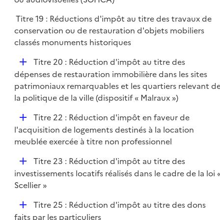
e
l
r
Titre 19 : Réductions d'impôt au titre des travaux de
i
conservation ou de restauration d'objets mobiliers
e
classés monuments historiques
r
D
Titre 20 : Réduction d'impôt au titre des
é
dépenses de restauration immobilière dans les sites
p
patrimoniaux remarquables et les quartiers relevant d
l
la politique de la ville (dispositif « Malraux »)
i
D
Titre 22 : Réduction d'impôt en faveur de
e
é
l'acquisition de logements destinés à la location
r
p
meublée exercée à titre non professionnel
l
D
Titre 23 : Réduction d'impôt au titre des
i
é
investissements locatifs réalisés dans le cadre de la loi 
e
p
Scellier »
r
l
D
Titre 25 : Réduction d'impôt au titre des dons
i
é
faits par les particuliers
e