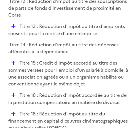
Titre 12 : Réduction d'impôt au titre des souscriptions
de parts de fonds d'investissement de proximité en
Corse
D
Titre 13 : Réduction d'impôt au titre d'emprunts
é
souscrits pour la reprise d'une entreprise
p
Titre 14 : Réduction d'impôt au titre des dépenses
l
afférentes à la dépendance
i
e
D
Titre 15 : Crédit d'impôt accordé au titre des
r
é
sommes versées pour l'emploi d'un salarié à domicile, 
p
une association agréée ou à un organisme habilité ou
l
conventionné ayant le même objet
i
D
Titre 16 : Réduction d'impôt accordée au titre de
e
é
la prestation compensatoire en matière de divorce
r
p
D
Titre 18 : Réduction d'impôt au titre du
l
é
financement en capital d'œuvres cinématographiques
i
p
ou audiovisuelles (SOFICA)