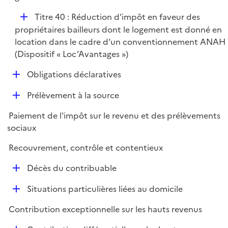
D
Titre 40 : Réduction d’impôt en faveur des
é
propriétaires bailleurs dont le logement est donné en
p
location dans le cadre d’un conventionnement ANAH
l
(Dispositif « Loc’Avantages »)
i
D
Obligations déclaratives
e
é
r
D
Prélèvement à la source
p
é
l
Paiement de l'impôt sur le revenu et des prélèvements
p
i
sociaux
l
e
i
r
Recouvrement, contrôle et contentieux
e
D
r
Décès du contribuable
é
D
Situations particulières liées au domicile
p
é
l
Contribution exceptionnelle sur les hauts revenus
p
i
l