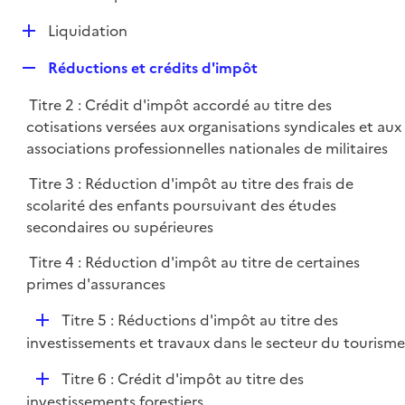
i
é
l
e
D
Liquidation
p
i
r
é
l
e
R
Réductions et crédits d'impôt
p
i
r
e
l
e
Titre 2 : Crédit d'impôt accordé au titre des
p
i
r
cotisations versées aux organisations syndicales et aux
l
e
associations professionnelles nationales de militaires
i
r
e
Titre 3 : Réduction d'impôt au titre des frais de
r
scolarité des enfants poursuivant des études
secondaires ou supérieures
Titre 4 : Réduction d'impôt au titre de certaines
primes d'assurances
D
Titre 5 : Réductions d'impôt au titre des
é
investissements et travaux dans le secteur du tourisme
p
D
Titre 6 : Crédit d'impôt au titre des
l
é
investissements forestiers