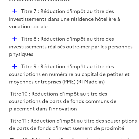
i
p
e
D
Titre 7 : Réduction d'impôt au titre des
l
r
é
investissements dans une résidence hôtelière à
i
p
vocation sociale
e
l
r
D
Titre 8 : Réduction d'impôt au titre des
i
é
investissements réalisés outre-mer par les personnes
e
p
physiques
r
l
D
Titre 9 : Réduction d'impôt au titre des
i
é
souscriptions en numéraire au capital de petites et
e
p
moyennes entreprises (PME) (RI Madelin)
r
l
Titre 10 : Réductions d'impôt au titre des
i
souscriptions de parts de fonds communs de
e
placement dans l'innovation
r
Titre 11 : Réduction d'impôt au titre des souscriptions
de parts de fonds d'investissement de proximité