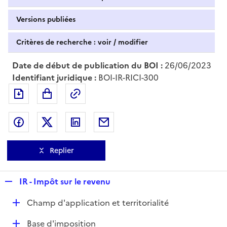
Versions publiées
Critères de recherche : voir / modifier
Date de début de publication du BOI :
26/06/2023
Identifiant juridique :
BOI-IR-RICI-300
Exporter le document au format pdf
Permalien : adresse web de ce doc
Partager sur Facebook
Partager sur Twitter
Partager sur LinkedIn
Partager par messagerie
Replier
R
IR - Impôt sur le revenu
e
D
Champ d'application et territorialité
p
é
l
D
Base d'imposition
p