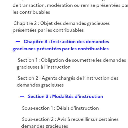
l
e
de transaction, modération ou remise présentées pa
i
r
les contribuables
e
r
Chapitre 2 : Objet des demandes gracieuses
présentées par les contribuables
R
Chapitre 3 : Instruction des demandes
e
gracieuses présentées par les contribuables
p
Section 1 : Obligation de soumettre les demandes
l
gracieuses à l’instruction
i
e
Section 2 : Agents chargés de l’instruction des
r
demandes gracieuses
R
Section 3 : Modalités d’instruction
e
Sous-section 1 : Délais d'instruction
p
l
Sous-section 2 : Avis à recueillir sur certaines
i
demandes gracieuses