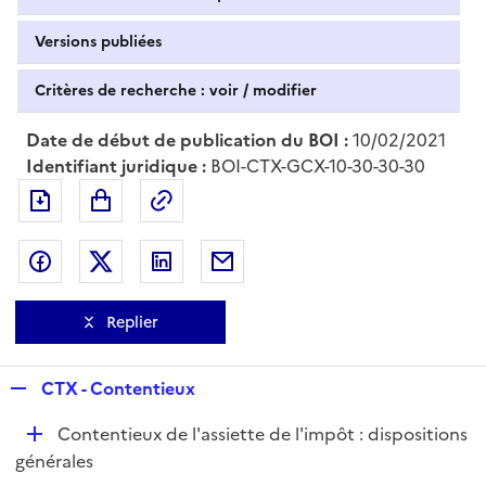
Versions publiées
Critères de recherche : voir / modifier
Date de début de publication du BOI :
10/02/2021
Identifiant juridique :
BOI-CTX-GCX-10-30-30-30
Exporter le document au format pdf
Permalien : adresse web de ce doc
Partager sur Facebook
Partager sur Twitter
Partager sur LinkedIn
Partager par messagerie
Replier
R
CTX - Contentieux
e
D
Contentieux de l'assiette de l'impôt : dispositions
p
é
générales
l
p