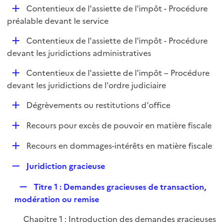
i
D
Contentieux de l'assiette de l'impôt - Procédure
l
e
é
préalable devant le service
i
r
p
e
D
Contentieux de l'assiette de l'impôt - Procédure
l
r
é
devant les juridictions administratives
i
p
e
D
Contentieux de l'assiette de l'impôt – Procédure
l
r
é
devant les juridictions de l'ordre judiciaire
i
p
e
D
Dégrèvements ou restitutions d'office
l
r
é
i
D
Recours pour excès de pouvoir en matière fiscale
p
e
é
l
r
D
Recours en dommages-intérêts en matière fiscale
p
i
é
l
e
R
Juridiction gracieuse
p
i
r
e
l
e
R
Titre 1 : Demandes gracieuses de transaction,
p
i
r
e
modération ou remise
l
e
p
i
r
Chapitre 1 : Introduction des demandes gracieuses