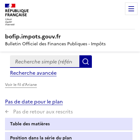
RÉPUBLIQUE
FRANÇAISE
bofip.impots.gouv.fr
Bulletin Officiel des Finances Publiques - Impôts
Recherche simple (références, mots clés, partie du titre
Formulaire
Rechercher
de
Recherche avancée
recherche
Voir le fil d'Ariane
Pas de date pour le plan
Pas de retour aux rescrits
Table des matières
Position dans la série du plan