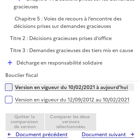
é
gracieuses
p
Chapitre 5 : Voies de recours à l’encontre des
l
décisions prises sur demandes gracieuses
i
e
Titre 2 : Décisions gracieuses prises d’office
r
Titre 3 : Demandes gracieuses des tiers mis en cause
D
Décharge en responsabilité solidaire
é
Bouclier fiscal
p
l
Versions sur la période
Version en vigueur du 10/02/2021 à aujourd'hui
i
e
Version en vigueur du 12/09/2012 au 10/02/2021
r
Quitter la
Comparer les deux
comparaison
versions
de version
sélectionnées
Document précédent
Document suivant