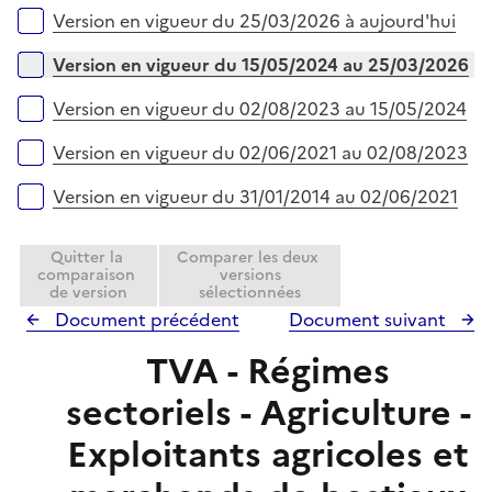
é
i
Versions sur la période
Version en vigueur du 25/03/2026 à aujourd'hui
p
e
l
r
Version en vigueur du 15/05/2024 au 25/03/2026
i
e
Version en vigueur du 02/08/2023 au 15/05/2024
r
Version en vigueur du 02/06/2021 au 02/08/2023
Version en vigueur du 31/01/2014 au 02/06/2021
Quitter la
Comparer les deux
comparaison
versions
de version
sélectionnées
Document précédent
Document suivant
TVA - Régimes
sectoriels - Agriculture -
Exploitants agricoles et