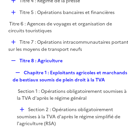
D
Titre 4 : Régime de la presse
p
i
r
é
l
e
D
Titre 5 : Opérations bancaires et financières
p
i
r
é
l
e
Titre 6 : Agences de voyages et organisation de
p
i
r
circuits touristiques
l
e
i
r
D
Titre 7 : Opérations intracommunautaires portan
e
é
sur les moyens de transport neufs
r
p
R
Titre 8 : Agriculture
l
e
i
R
Chapitre 1 : Exploitants agricoles et marchands
p
e
e
de bestiaux soumis de plein droit à la TVA
l
r
p
i
Section 1 : Opérations obligatoirement soumises à
l
e
la TVA d'après le régime général
i
r
e
D
Section 2 : Opérations obligatoirement
r
é
soumises à la TVA d'après le régime simplifié de
p
l'agriculture (RSA)