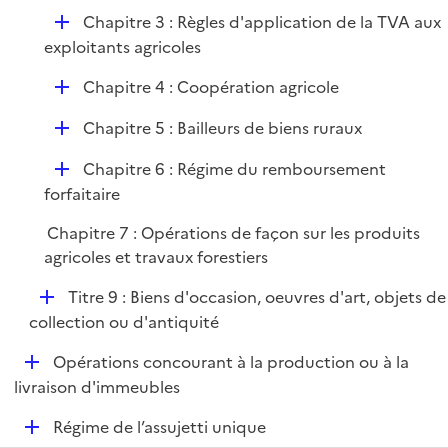
p
D
Chapitre 3 : Règles d'application de la TVA aux
l
é
exploitants agricoles
i
p
e
D
Chapitre 4 : Coopération agricole
l
r
é
i
D
Chapitre 5 : Bailleurs de biens ruraux
p
e
é
l
r
D
Chapitre 6 : Régime du remboursement
p
i
é
forfaitaire
l
e
p
i
r
Chapitre 7 : Opérations de façon sur les produits
l
e
agricoles et travaux forestiers
i
r
e
D
Titre 9 : Biens d'occasion, oeuvres d'art, objets de
r
é
collection ou d'antiquité
p
D
Opérations concourant à la production ou à la
l
é
livraison d'immeubles
i
p
e
D
Régime de l’assujetti unique
l
r