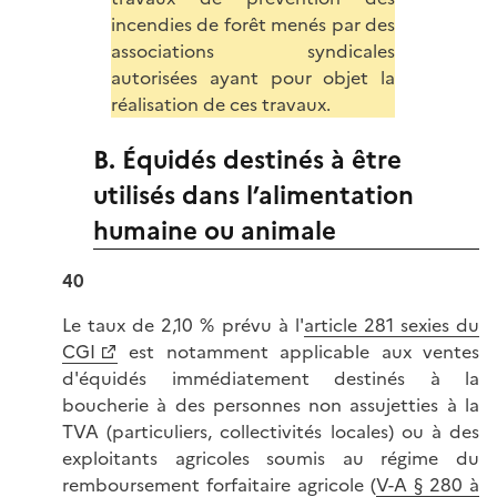
incendies de forêt menés par des
associations syndicales
autorisées ayant pour objet la
réalisation de ces travaux.
B. Équidés destinés à être
utilisés dans l’alimentation
humaine ou animale
40
Le taux de 2,10 % prévu à l'
article 281
sexies
du
CGI
est notamment applicable aux ventes
d'équidés immédiatement destinés à la
boucherie à des personnes non assujetties à la
TVA (particuliers, collectivités locales) ou à des
exploitants agricoles soumis au régime du
remboursement forfaitaire agricole (
V-A § 280 à