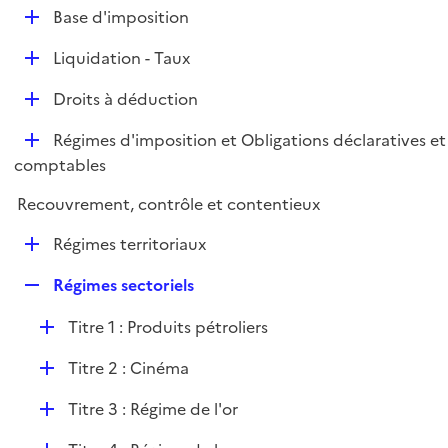
l
D
Base d'imposition
p
i
é
l
e
D
Liquidation - Taux
p
i
r
é
l
e
D
Droits à déduction
p
i
r
é
l
e
D
Régimes d'imposition et Obligations déclaratives et
p
i
r
é
comptables
l
e
p
i
r
Recouvrement, contrôle et contentieux
l
e
i
r
D
Régimes territoriaux
e
é
r
R
Régimes sectoriels
p
e
l
D
Titre 1 : Produits pétroliers
p
i
é
l
e
D
Titre 2 : Cinéma
p
i
r
é
l
e
D
Titre 3 : Régime de l'or
p
i
r
é
l
e