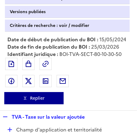
Versions publiées
Critères de recherche : voir / modifier
Date de début de publication du BOI :
15/05/2024
Date de fin de publication du BOI :
25/03/2026
Identifiant juridique :
BOI-TVA-SECT-80-10-30-50
Exporter le document au format pdf
Permalien : adresse web de ce doc
Partager sur Facebook
Partager sur Twitter
Partager sur LinkedIn
Partager par messagerie
Replier
R
TVA - Taxe sur la valeur ajoutée
e
D
Champ d'application et territorialité
p
é