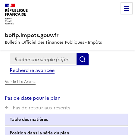
RÉPUBLIQUE
FRANÇAISE
bofip.impots.gouv.fr
Bulletin Officiel des Finances Publiques - Impôts
Recherche simple (références, mots clés, partie du titre
Formulaire
Rechercher
de
Recherche avancée
recherche
Voir le fil d'Ariane
Pas de date pour le plan
Pas de retour aux rescrits
Table des matières
Position dans la série du plan