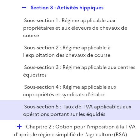
l
R
Section 3 : Activités hippiques
i
e
e
Sous-section 1 : Régime applicable aux
p
r
propriétaires et aux éleveurs de chevaux de
l
course
i
e
Sous-section 2 : Régime applicable à
r
l'exploitation des chevaux de course
Sous-section 3 : Régime applicable aux centres
équestres
Sous-section 4 : Régime applicable aux
copropriétés et syndicats d'étalon
Sous-section 5 : Taux de TVA applicables aux
opérations portant sur les équidés
D
Chapitre 2 : Option pour l'imposition à la TVA
é
d'après le régime simplifié de l'agriculture (RSA)