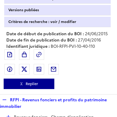
Versions publiées
Critères de recherche : voir / modifier
Date de début de publication du BOI :
24/06/2015
Date de fin de publication du BOI :
27/04/2016
Identifiant juridique :
BOI-RFPI-PVI-10-40-110
Exporter le document au format pdf
Permalien : adresse web de ce doc
Partager sur Facebook
Partager sur Twitter
Partager sur LinkedIn
Partager par messagerie
Replier
R
RFPI - Revenus fonciers et profits du patrimoine
e
immobilier
p
D