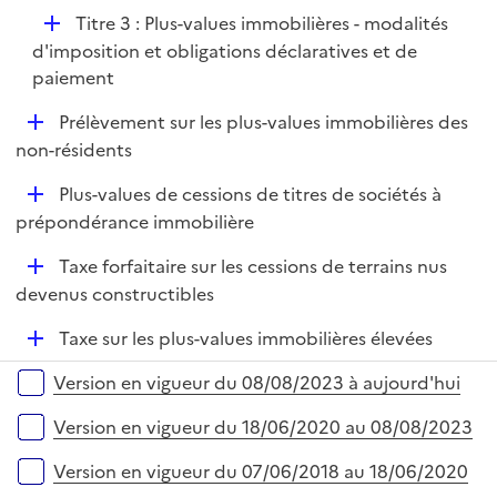
p
D
Titre 3 : Plus-values immobilières - modalités
l
é
d'imposition et obligations déclaratives et de
i
p
paiement
e
l
r
D
Prélèvement sur les plus-values immobilières des
i
é
non-résidents
e
p
r
D
Plus-values de cessions de titres de sociétés à
l
é
prépondérance immobilière
i
p
e
D
Taxe forfaitaire sur les cessions de terrains nus
l
r
é
devenus constructibles
i
p
e
D
Taxe sur les plus-values immobilières élevées
l
r
é
i
Versions sur la période
Version en vigueur du 08/08/2023 à aujourd'hui
p
e
l
r
Version en vigueur du 18/06/2020 au 08/08/2023
i
e
Version en vigueur du 07/06/2018 au 18/06/2020