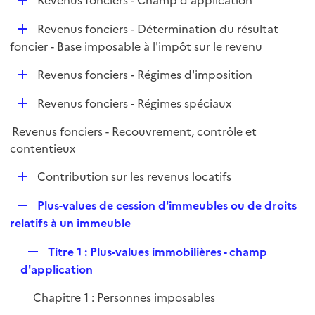
Revenus fonciers - Champ d'application
l
é
i
D
Revenus fonciers - Détermination du résultat
p
e
é
foncier - Base imposable à l'impôt sur le revenu
l
r
p
i
D
Revenus fonciers - Régimes d'imposition
l
e
é
i
r
D
Revenus fonciers - Régimes spéciaux
p
e
é
l
r
Revenus fonciers - Recouvrement, contrôle et
p
i
contentieux
l
e
i
r
D
Contribution sur les revenus locatifs
e
é
r
R
Plus-values de cession d'immeubles ou de droits
p
e
relatifs à un immeuble
l
p
i
R
Titre 1 : Plus-values immobilières - champ
l
e
e
d'application
i
r
p
e
Chapitre 1 : Personnes imposables
l
r