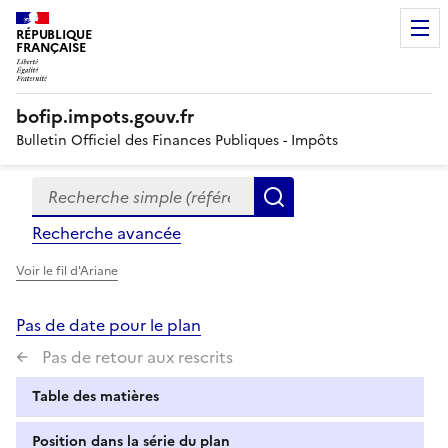
RÉPUBLIQUE
FRANÇAISE
bofip.impots.gouv.fr
Bulletin Officiel des Finances Publiques - Impôts
Recherche simple (références, mots clés, partie du titre
Formulaire
Rechercher
de
Recherche avancée
recherche
Voir le fil d'Ariane
Pas de date pour le plan
Pas de retour aux rescrits
Table des matières
Position dans la série du plan