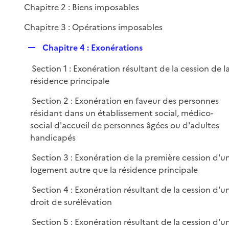
i
Chapitre 2 : Biens imposables
e
Chapitre 3 : Opérations imposables
r
R
Chapitre 4 : Exonérations
e
Section 1 : Exonération résultant de la cession de l
p
résidence principale
l
i
Section 2 : Exonération en faveur des personnes
e
résidant dans un établissement social, médico-
r
social d'accueil de personnes âgées ou d'adultes
handicapés
Section 3 : Exonération de la première cession d'u
logement autre que la résidence principale
Section 4 : Exonération résultant de la cession d'u
droit de surélévation
Section 5 : Exonération résultant de la cession d'u