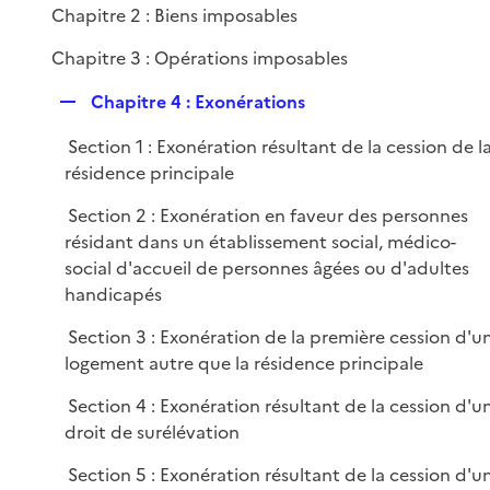
i
Chapitre 2 : Biens imposables
e
Chapitre 3 : Opérations imposables
r
R
Chapitre 4 : Exonérations
e
Section 1 : Exonération résultant de la cession de l
p
résidence principale
l
i
Section 2 : Exonération en faveur des personnes
e
résidant dans un établissement social, médico-
r
social d'accueil de personnes âgées ou d'adultes
handicapés
Section 3 : Exonération de la première cession d'u
logement autre que la résidence principale
Section 4 : Exonération résultant de la cession d'u
droit de surélévation
Section 5 : Exonération résultant de la cession d'u