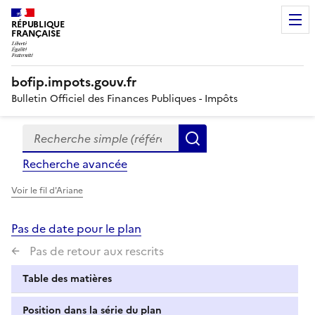
RÉPUBLIQUE
FRANÇAISE
bofip.impots.gouv.fr
Bulletin Officiel des Finances Publiques - Impôts
Recherche simple (références, mots clés, partie du titre
Formulaire
Rechercher
de
Recherche avancée
recherche
Voir le fil d'Ariane
Pas de date pour le plan
Pas de retour aux rescrits
Table des matières
Position dans la série du plan