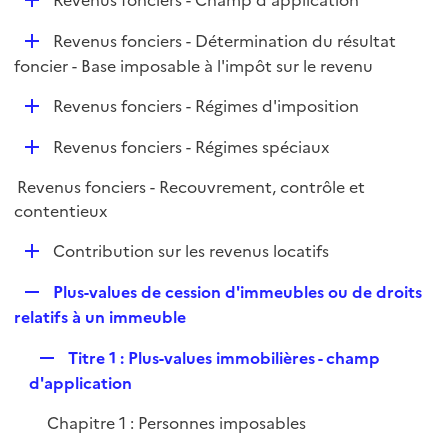
Revenus fonciers - Champ d'application
l
é
i
D
Revenus fonciers - Détermination du résultat
p
e
é
foncier - Base imposable à l'impôt sur le revenu
l
r
p
i
D
Revenus fonciers - Régimes d'imposition
l
e
é
i
r
D
Revenus fonciers - Régimes spéciaux
p
e
é
l
r
Revenus fonciers - Recouvrement, contrôle et
p
i
contentieux
l
e
i
r
D
Contribution sur les revenus locatifs
e
é
r
R
Plus-values de cession d'immeubles ou de droits
p
e
relatifs à un immeuble
l
p
i
R
Titre 1 : Plus-values immobilières - champ
l
e
e
d'application
i
r
p
e
Chapitre 1 : Personnes imposables
l
r