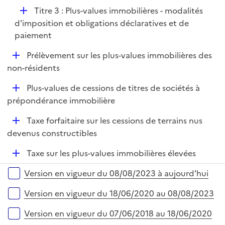
p
D
Titre 3 : Plus-values immobilières - modalités
l
é
d'imposition et obligations déclaratives et de
i
p
paiement
e
l
r
D
Prélèvement sur les plus-values immobilières des
i
é
non-résidents
e
p
r
D
Plus-values de cessions de titres de sociétés à
l
é
prépondérance immobilière
i
p
e
D
Taxe forfaitaire sur les cessions de terrains nus
l
r
é
devenus constructibles
i
p
e
D
Taxe sur les plus-values immobilières élevées
l
r
é
i
Versions sur la période
Version en vigueur du 08/08/2023 à aujourd'hui
p
e
l
r
Version en vigueur du 18/06/2020 au 08/08/2023
i
e
Version en vigueur du 07/06/2018 au 18/06/2020