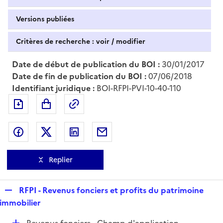
Versions publiées
Critères de recherche : voir / modifier
Date de début de publication du BOI :
30/01/2017
Date de fin de publication du BOI :
07/06/2018
Identifiant juridique :
BOI-RFPI-PVI-10-40-110
Exporter le document au format pdf
Permalien : adresse web de ce doc
Partager sur Facebook
Partager sur Twitter
Partager sur LinkedIn
Partager par messagerie
Replier
R
RFPI - Revenus fonciers et profits du patrimoine
e
immobilier
p
D