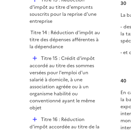
30
é
d'impôt au titre d'emprunts
p
souscrits pour la reprise d'une
La b
l
entreprise
- de
i
Titre 14 : Réduction d'impôt au
la t
e
titre des dépenses afférentes à
spéc
r
la dépendance
- et
D
Titre 15 : Crédit d'impôt
é
accordé au titre des sommes
p
versées pour l'emploi d'un
l
salarié à domicile, à une
40
i
association agréée ou à un
En c
e
organisme habilité ou
la b
r
conventionné ayant le même
exp
objet
inte
D
Titre 16 : Réduction
mont
é
d'impôt accordée au titre de la
inte