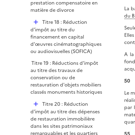
p
prestation compensatoire en
La b
l
matière de divorce
du B
i
D
Titre 18 : Réduction
e
Seul
é
d'impôt au titre du
r
Elle
p
financement en capital
cont
l
d'œuvres cinématographiques
i
ou audiovisuelles (SOFICA)
A la
e
fond
Titre 19 : Réductions d'impôt
r
acqu
au titre des travaux de
conservation ou de
50
restauration d'objets mobiliers
classés monuments historiques
Le m
réal
D
Titre 20 : Réduction
par 
é
d'impôt au titre des dépenses
maté
p
de restauration immobilière
quan
l
dans les sites patrimoniaux
i
remarquables et les quartiers
55