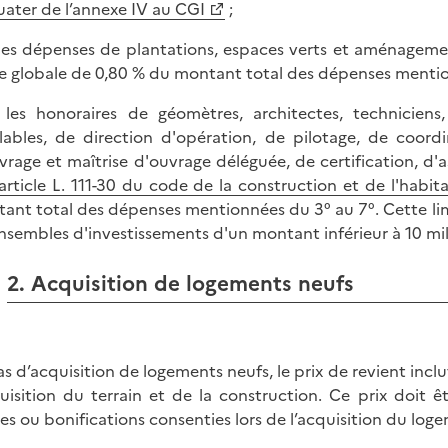
uater de l’annexe IV au CGI
;
 les dépenses de plantations, espaces verts et aménageme
te globale de 0,80 % du montant total des dépenses mentio
 les honoraires de géomètres, architectes, techniciens
lables, de direction d'opération, de pilotage, de coordi
vrage et maîtrise d'ouvrage déléguée, de certification, d
article L. 111-30 du code de la construction et de l'habit
ant total des dépenses mentionnées du 3° au 7°. Cette li
nsembles d'investissements d'un montant inférieur à 10 mil
2. Acquisition de logements neufs
as d’acquisition de logements neufs, le prix de revient incl
quisition du terrain et de la construction. Ce prix doit 
es ou bonifications consenties lors de l’acquisition du log