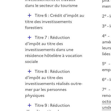
prix
l
dans le secteur du tourisme
ment
i
D
Titre 6 : Crédit d'impôt au
2° -
e
é
titre des investissements
r
3° -
p
forestiers
l
4° -
D
Titre 7 : Réduction
i
amén
é
d'impôt au titre des
e
leur
p
investissements dans une
r
liée
l
résidence hôtelière à vocation
i
sociale
5° -
e
empl
D
Titre 8 : Réduction
r
é
d'impôt au titre des
6° -
p
investissements réalisés outre-
l
7° -
mer par les personnes
i
reno
physiques
e
octo
D
Titre 9 : Réduction
r
unde