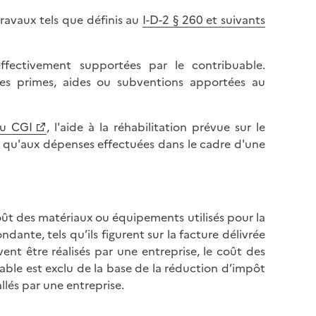
l
p
ravaux tels que définis au
I-D-2 § 260 et suivants
a
a
p
g
a
e
ffectivement supportées par le contribuable.
g
 des primes, aides ou subventions apportées au
e
du CGI
, l'aide à la réhabilitation prévue sur le
 qu'aux dépenses effectuées dans le cadre d'une
ût des matériaux ou équipements utilisés pour la
ante, tels qu’ils figurent sur la facture délivrée
vent être réalisés par une entreprise, le coût des
ble est exclu de la base de la réduction d’impôt
lés par une entreprise.