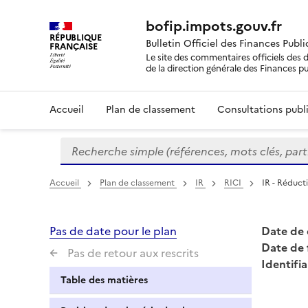
bofip.impots.gouv.fr
RÉPUBLIQUE
Bulletin Officiel des Finances Publ
FRANÇAISE
Le site des commentaires officiels des d
de la direction générale des Finances p
Accueil
Plan de classement
Consultations publi
Recherche simple (références, mots clés, partie 
Formulaire
de
recherche
Accueil
Plan de classement
IR
RICI
IR - Réducti
Pas de date pour le plan
Date de 
Date de 
Pas de retour aux rescrits
Identifia
Table des matières