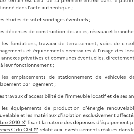
 du terrain est celui de sa première entrée dans le patri
ionné dans l'acte authentique ;
 les études de sol et sondages éventuels ;
 les dépenses de construction des voies, réseaux et branche
 les fondations, travaux de terrassement, voies de circu
agements et équipements nécessaires à l'usage des locau
s annexes privatives et communes éventuelles, directement
s à leur fonctionnement ;
 les emplacements de stationnement de véhicules dé
acement par logement ;
 les travaux d'accessibilité de l'immeuble locatif et de ses
 les équipements de production d'énergie renouvelable
uvelable et les matériaux d'isolation exclusivement affectés
bre 2010
fixant la nature des dépenses d’équipement pri
cies C du CGI
relatif aux investissements réalisés dans le