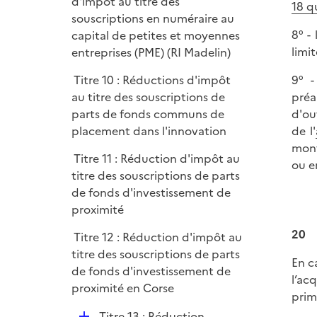
é
d'impôt au titre des
18 q
p
souscriptions en numéraire au
l
8° -
capital de petites et moyennes
i
limi
entreprises (PME) (RI Madelin)
e
9° -
Titre 10 : Réductions d'impôt
r
préa
au titre des souscriptions de
d'ou
parts de fonds communs de
de l'
placement dans l'innovation
mont
Titre 11 : Réduction d'impôt au
ou e
titre des souscriptions de parts
de fonds d'investissement de
proximité
20
Titre 12 : Réduction d'impôt au
titre des souscriptions de parts
En c
de fonds d'investissement de
l’ac
proximité en Corse
prim
D
Titre 13 : Réduction