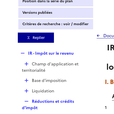
Position dans la série du plan
Versions publiées
Critères de recherche : voir / modifier
Docu
Replier
I
R
IR - Impôt sur le revenu
e
D
Champ d'application et
l
p
é
territorialité
l
p
i
D
Base d'imposition
I. 
l
e
é
i
r
D
Liquidation
p
e
é
l
r
R
Réductions et crédits
p
i
e
d'impôt
1
l
e
p