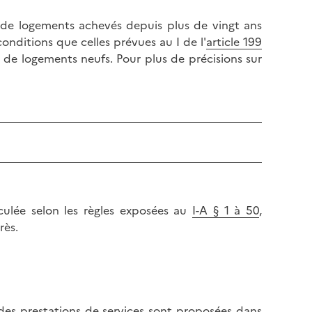
n de logements achevés depuis plus de vingt ans
onditions que celles prévues au I de l'
article 199
 de logements neufs. Pour plus de précisions sur
culée selon les règles exposées au
I-A § 1 à 50
,
rès.
des prestations de services sont proposées dans