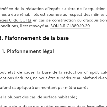
énéfice de la réduction d'impôt au titre de l'acquisitio
inés à être réhabilités est soumise au respect des mêmes c
cies C du CGI
en cas de construction ou d'acquisition
conditions, il est renvoyé au
BOI-IR-RICI-380-10-20
.
B. Plafonnement de la base
1. Plafonnement légal
out état de cause, la base de la réduction d'impôt cal
entions déduites, ne peut être supérieure au plafond ci-ap
lafond s’applique à un montant par mètre carré :
ns la plupart des cas, de surface habitable ;
nsi que de surface des parties communes dans lesquelles 