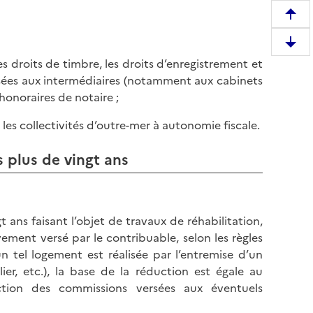
R
e
D
m
es droits de timbre, les droits d’enregistrement et
e
o
ersées aux intermédiaires (notamment aux cabinets
s
n
 honoraires de notaire ;
c
t
e
e
les collectivités d’outre-mer à autonomie fiscale.
n
r
d
e
 plus de vingt ans
r
n
e
h
e
a
n
ans faisant l’objet de travaux de réhabilitation,
u
b
ement versé par le contribuable, selon les règles
t
a
un tel logement est réalisée par l’entremise d’un
d
s
ier, etc.), la base de la réduction est égale au
e
d
tion des commissions versées aux éventuels
l
e
a