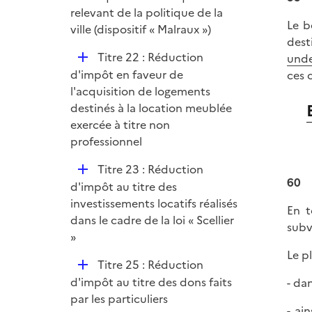
e
relevant de la politique de la
Le b
r
ville (dispositif « Malraux »)
dest
D
Titre 22 : Réduction
unde
é
d'impôt en faveur de
ces 
p
l'acquisition de logements
l
destinés à la location meublée
i
exercée à titre non
e
professionnel
r
D
Titre 23 : Réduction
60
é
d'impôt au titre des
p
investissements locatifs réalisés
En t
l
dans le cadre de la loi « Scellier
subv
i
»
e
Le p
D
Titre 25 : Réduction
r
é
d'impôt au titre des dons faits
- da
p
par les particuliers
- ai