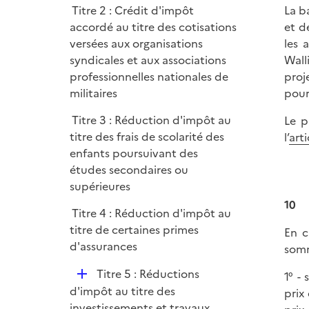
i
r
Titre 2 : Crédit d'impôt
La b
l
e
accordé au titre des cotisations
et d
i
r
versées aux organisations
les 
e
syndicales et aux associations
Wall
r
professionnelles nationales de
proj
militaires
pour
Titre 3 : Réduction d'impôt au
Le p
titre des frais de scolarité des
l’
art
enfants poursuivant des
études secondaires ou
supérieures
10
Titre 4 : Réduction d'impôt au
titre de certaines primes
En c
d'assurances
somm
D
Titre 5 : Réductions
1° -
é
d'impôt au titre des
prix
p
investissements et travaux