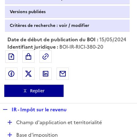
Versions publiées
Critères de recherche : voir / modifier
Date de début de publication du BOI :
15/05/2024
Identifiant juridique :
BOI-IR-RICI-380-20
Exporter le document au format pdf
Permalien : adresse web de ce doc
Partager sur Facebook
Partager sur Twitter
Partager sur LinkedIn
Partager par messagerie
Replier
R
IR - Impôt sur le revenu
e
D
Champ d'application et territorialité
p
é
l
D
Base d'imposition
p