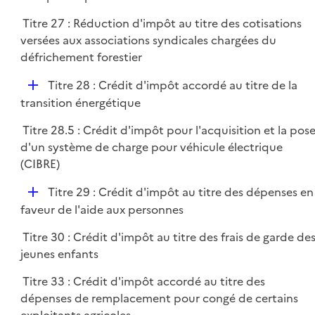
p
r
Titre 27 : Réduction d'impôt au titre des cotisations
l
versées aux associations syndicales chargées du
i
défrichement forestier
e
r
D
Titre 28 : Crédit d'impôt accordé au titre de la
é
transition énergétique
p
Titre 28.5 : Crédit d'impôt pour l'acquisition et la pos
l
d'un système de charge pour véhicule électrique
i
(CIBRE)
e
r
D
Titre 29 : Crédit d'impôt au titre des dépenses en
é
faveur de l'aide aux personnes
p
Titre 30 : Crédit d'impôt au titre des frais de garde de
l
jeunes enfants
i
e
Titre 33 : Crédit d'impôt accordé au titre des
r
dépenses de remplacement pour congé de certains