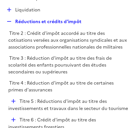
i
é
l
e
D
Liquidation
p
i
r
é
l
e
R
Réductions et crédits d'impôt
p
i
r
e
l
e
Titre 2 : Crédit d'impôt accordé au titre des
p
i
r
cotisations versées aux organisations syndicales et aux
l
e
associations professionnelles nationales de militaires
i
r
e
Titre 3 : Réduction d'impôt au titre des frais de
r
scolarité des enfants poursuivant des études
secondaires ou supérieures
Titre 4 : Réduction d'impôt au titre de certaines
primes d'assurances
D
Titre 5 : Réductions d'impôt au titre des
é
investissements et travaux dans le secteur du tourisme
p
D
Titre 6 : Crédit d'impôt au titre des
l
é
investissements forestiers