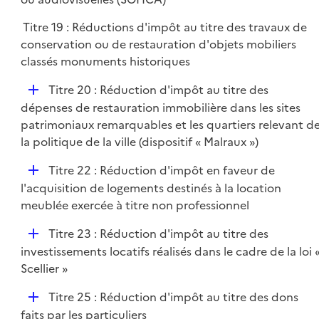
e
l
r
Titre 19 : Réductions d'impôt au titre des travaux de
i
conservation ou de restauration d'objets mobiliers
e
classés monuments historiques
r
D
Titre 20 : Réduction d'impôt au titre des
é
dépenses de restauration immobilière dans les sites
p
patrimoniaux remarquables et les quartiers relevant d
l
la politique de la ville (dispositif « Malraux »)
i
D
Titre 22 : Réduction d'impôt en faveur de
e
é
l'acquisition de logements destinés à la location
r
p
meublée exercée à titre non professionnel
l
D
Titre 23 : Réduction d'impôt au titre des
i
é
investissements locatifs réalisés dans le cadre de la loi 
e
p
Scellier »
r
l
D
Titre 25 : Réduction d'impôt au titre des dons
i
é
faits par les particuliers
e