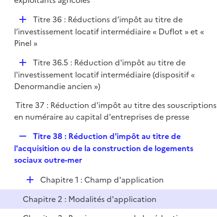
exploitants agricoles
D
Titre 36 : Réductions d’impôt au titre de
é
l’investissement locatif intermédiaire « Duflot » et «
p
Pinel »
l
D
Titre 36.5 : Réduction d'impôt au titre de
i
é
l'investissement locatif intermédiaire (dispositif «
e
p
Denormandie ancien »)
r
l
Titre 37 : Réduction d'impôt au titre des souscriptions
i
en numéraire au capital d'entreprises de presse
e
r
R
Titre 38 : Réduction d'impôt au titre de
e
l'acquisition ou de la construction de logements
p
sociaux outre-mer
l
D
Chapitre 1 : Champ d'application
i
é
e
Chapitre 2 : Modalités d'application
p
r
l