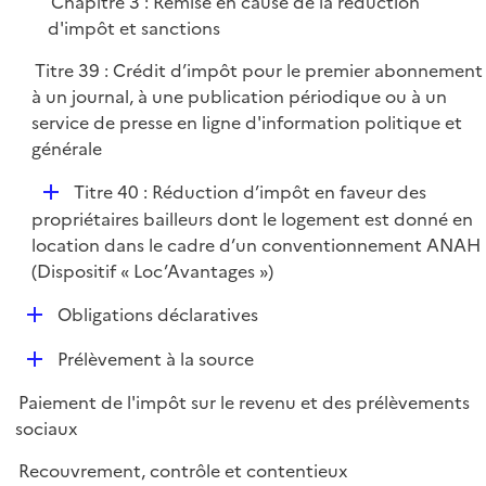
Chapitre 3 : Remise en cause de la réduction
i
d'impôt et sanctions
e
Titre 39 : Crédit d’impôt pour le premier abonnement
r
à un journal, à une publication périodique ou à un
service de presse en ligne d'information politique et
générale
D
Titre 40 : Réduction d’impôt en faveur des
é
propriétaires bailleurs dont le logement est donné en
p
location dans le cadre d’un conventionnement ANAH
l
(Dispositif « Loc’Avantages »)
i
D
Obligations déclaratives
e
é
r
D
Prélèvement à la source
p
é
l
Paiement de l'impôt sur le revenu et des prélèvements
p
i
sociaux
l
e
i
r
Recouvrement, contrôle et contentieux