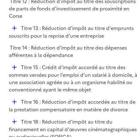
Titre 12 : Réduction d'impôt au titre des souscriptions
de parts de fonds d'investissement de proximité en
Corse
D
Titre 13 : Réduction d'impôt au titre d'emprunts
é
souscrits pour la reprise d'une entreprise
p
Titre 14 : Réduction d'impôt au titre des dépenses
l
afférentes à la dépendance
i
e
D
Titre 15 : Crédit d'impôt accordé au titre des
r
é
sommes versées pour l'emploi d'un salarié à domicile, 
p
une association agréée ou à un organisme habilité ou
l
conventionné ayant le même objet
i
D
Titre 16 : Réduction d'impôt accordée au titre de
e
é
la prestation compensatoire en matière de divorce
r
p
D
Titre 18 : Réduction d'impôt au titre du
l
é
financement en capital d'œuvres cinématographiques
i
p
ou audiovisuelles (SOFICA)