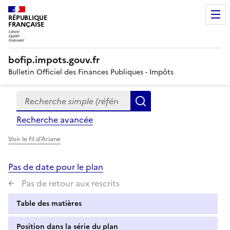
RÉPUBLIQUE
FRANÇAISE
bofip.impots.gouv.fr
Bulletin Officiel des Finances Publiques - Impôts
Recherche simple (références, mots clés, partie du titre
Formulaire
Rechercher
de
Recherche avancée
recherche
Voir le fil d'Ariane
Pas de date pour le plan
Pas de retour aux rescrits
Table des matières
Position dans la série du plan