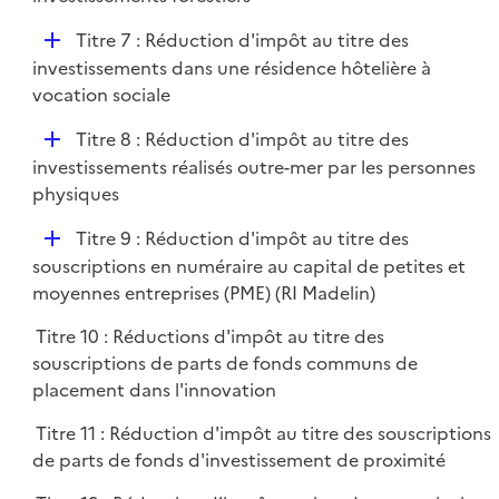
i
p
e
D
Titre 7 : Réduction d'impôt au titre des
l
r
é
investissements dans une résidence hôtelière à
i
p
vocation sociale
e
l
r
D
Titre 8 : Réduction d'impôt au titre des
i
é
investissements réalisés outre-mer par les personnes
e
p
physiques
r
l
D
Titre 9 : Réduction d'impôt au titre des
i
é
souscriptions en numéraire au capital de petites et
e
p
moyennes entreprises (PME) (RI Madelin)
r
l
Titre 10 : Réductions d'impôt au titre des
i
souscriptions de parts de fonds communs de
e
placement dans l'innovation
r
Titre 11 : Réduction d'impôt au titre des souscriptions
de parts de fonds d'investissement de proximité