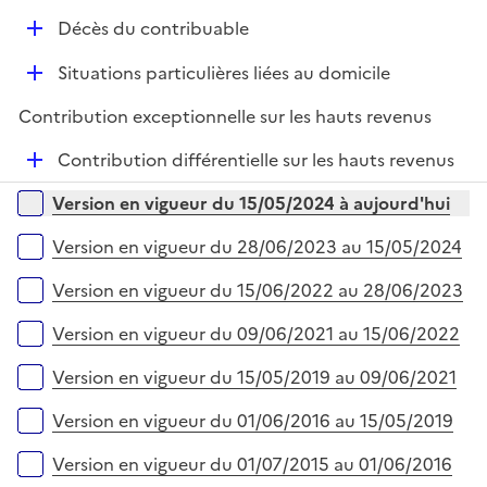
e
D
r
Décès du contribuable
é
D
Situations particulières liées au domicile
p
é
l
Contribution exceptionnelle sur les hauts revenus
p
i
l
e
D
Contribution différentielle sur les hauts revenus
i
r
é
Versions sur la période
e
Version en vigueur du 15/05/2024 à aujourd'hui
p
r
l
Version en vigueur du 28/06/2023 au 15/05/2024
i
e
Version en vigueur du 15/06/2022 au 28/06/2023
r
Version en vigueur du 09/06/2021 au 15/06/2022
Version en vigueur du 15/05/2019 au 09/06/2021
Version en vigueur du 01/06/2016 au 15/05/2019
Version en vigueur du 01/07/2015 au 01/06/2016