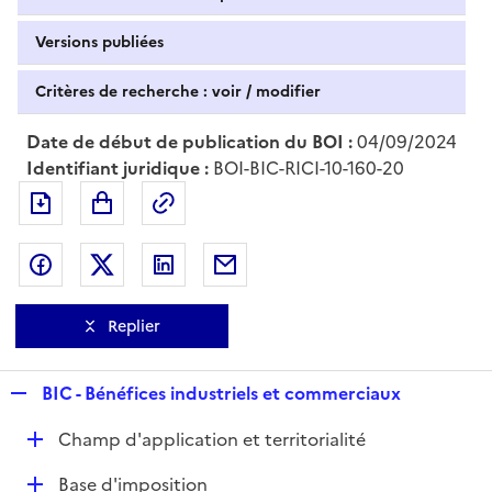
Versions publiées
Critères de recherche : voir / modifier
Date de début de publication du BOI :
04/09/2024
Identifiant juridique :
BOI-BIC-RICI-10-160-20
Exporter le document au format pdf
Permalien : adresse web de ce doc
Partager sur Facebook
Partager sur Twitter
Partager sur LinkedIn
Partager par messagerie
Replier
R
BIC - Bénéfices industriels et commerciaux
e
D
Champ d'application et territorialité
p
é
l
D
Base d'imposition
p