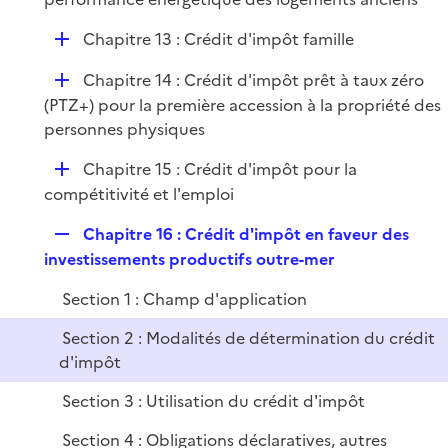
i
D
Chapitre 13 : Crédit d'impôt famille
e
é
r
D
Chapitre 14 : Crédit d'impôt prêt à taux zéro
p
é
(PTZ+) pour la première accession à la propriété des
l
p
personnes physiques
i
l
e
D
Chapitre 15 : Crédit d'impôt pour la
i
r
é
compétitivité et l'emploi
e
p
r
R
Chapitre 16 : Crédit d'impôt en faveur des
l
e
investissements productifs outre-mer
i
p
e
Section 1 : Champ d'application
l
r
i
Section 2 : Modalités de détermination du crédit
e
d'impôt
r
Section 3 : Utilisation du crédit d'impôt
Section 4 : Obligations déclaratives, autres