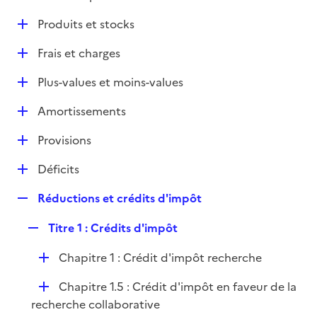
i
é
l
e
D
Produits et stocks
p
i
r
é
l
e
D
Frais et charges
p
i
r
é
l
e
D
Plus-values et moins-values
p
i
r
é
l
e
D
Amortissements
p
i
r
é
l
e
D
Provisions
p
i
r
é
l
e
D
Déficits
p
i
r
é
l
e
R
Réductions et crédits d'impôt
p
i
r
e
l
e
R
Titre 1 : Crédits d'impôt
p
i
r
e
l
e
D
Chapitre 1 : Crédit d'impôt recherche
p
i
r
é
l
e
D
Chapitre 1.5 : Crédit d'impôt en faveur de la
p
i
r
é
recherche collaborative
l
e