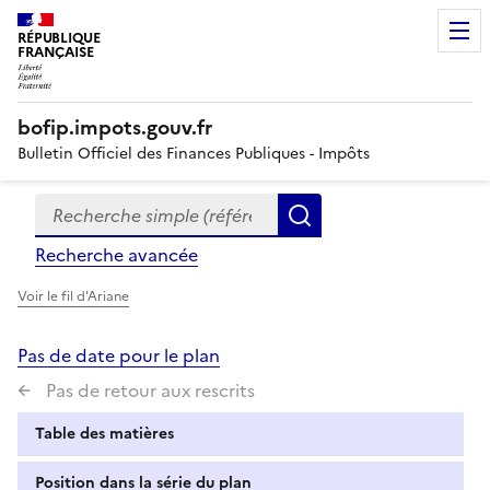
RÉPUBLIQUE
FRANÇAISE
bofip.impots.gouv.fr
Bulletin Officiel des Finances Publiques - Impôts
Recherche simple (références, mots clés, partie du titre
Formulaire
Rechercher
de
Recherche avancée
recherche
Voir le fil d'Ariane
Pas de date pour le plan
Pas de retour aux rescrits
Table des matières
Position dans la série du plan