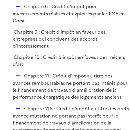
p
i
r
D
Chapitre 6 : Crédit d'impôt pour
l
e
é
investissements réalisés et exploités par les PME en
i
r
p
Corse
e
l
r
Chapitre 9 : Crédit d'impôt en faveur des
i
entreprises qui concluent des accords
e
d'intéressement
r
Chapitre 10 : Crédit d'impôt en faveur des métiers
d'art
D
Chapitre 11 : Crédit d'impôt au titre des
é
avances remboursables ne portant pas intérêt pour
p
le financement de travaux d'amélioration de la
l
performance énergétique des logements anciens
i
D
Chapitre 11.5 : Crédit d’impôt au titre des prêts
e
é
avance mutation ne portant pas intérêt pour le
r
p
financement de travaux d’amélioration de la
l
performance énergétique des logements anciens