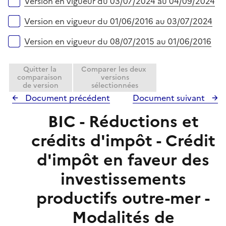
e
Version en vigueur du 03/07/2024 au 04/09/2024
i
r
e
Version en vigueur du 01/06/2016 au 03/07/2024
r
Version en vigueur du 08/07/2015 au 01/06/2016
Quitter la
Comparer les deux
comparaison
versions
de version
sélectionnées
Document précédent
Document suivant
BIC - Réductions et
crédits d'impôt - Crédit
d'impôt en faveur des
investissements
productifs outre-mer -
Modalités de