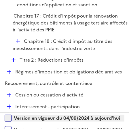
conditions d'application et sanction
Chapitre 17 : Crédit d'impôt pour la rénovation
énergétique des bâtiments à usage tertiaire affectés
à l’activité des PME
D
Chapitre 18 : Crédit d'impôt au titre des
é
investissements dans l'industrie verte
p
D
Titre 2 : Réductions d'impôts
l
é
i
D
Régimes d'imposition et obligations déclaratives
p
e
é
l
r
Recouvrement, contrôle et contentieux
p
i
l
e
D
Cession ou cessation d'activité
i
r
é
e
D
Intéressement - participation
p
r
é
l
Versions sur la période
Version en vigueur du 04/09/2024 à aujourd'hui
p
i
l