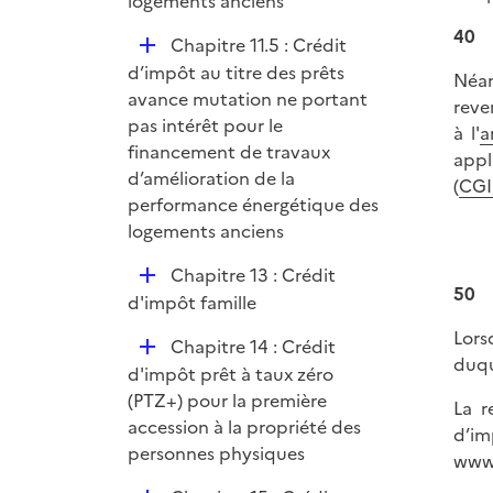
logements anciens
40
D
Chapitre 11.5 : Crédit
é
d’impôt au titre des prêts
Néan
p
avance mutation ne portant
reve
l
pas intérêt pour le
à l'
a
i
financement de travaux
appl
e
d’amélioration de la
(
CGI,
r
performance énergétique des
logements anciens
D
Chapitre 13 : Crédit
50
é
d'impôt famille
p
Lors
D
Chapitre 14 : Crédit
l
duqu
é
d'impôt prêt à taux zéro
i
p
(PTZ+) pour la première
e
La r
l
accession à la propriété des
r
d’im
i
personnes physiques
www.
e