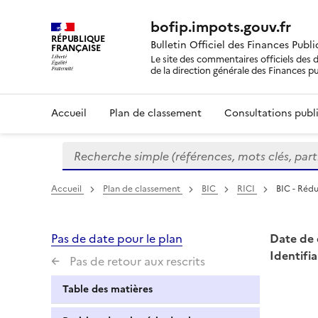
bofip.impots.gouv.fr
RÉPUBLIQUE
Bulletin Officiel des Finances Publ
FRANÇAISE
Le site des commentaires officiels des d
de la direction générale des Finances p
Accueil
Plan de classement
Consultations publi
Recherche simple (références, mots clés, partie 
Formulaire
de
recherche
Accueil
Plan de classement
BIC
RICI
BIC - Rédu
Pas de date pour le plan
Date de 
Identifia
Pas de retour aux rescrits
Table des matières