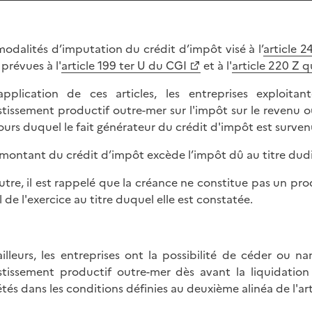
modalités d’imputation du crédit d’impôt visé à l’
article 
 prévues à l'
article 199 ter U du CGI
et à l'
article 220 Z 
pplication de ces articles, les entreprises exploit
stissement productif outre-mer sur l'impôt sur le revenu ou 
ours duquel le fait générateur du crédit d'impôt est surven
e montant du crédit d’impôt excède l’impôt dû au titre dudit
utre, il est rappelé que la créance ne constitue pas un pr
l de l'exercice au titre duquel elle est constatée.
ailleurs, les entreprises ont la possibilité de céder ou 
stissement productif outre-mer dès avant la liquidation
étés dans les conditions définies au deuxième alinéa de l'ar