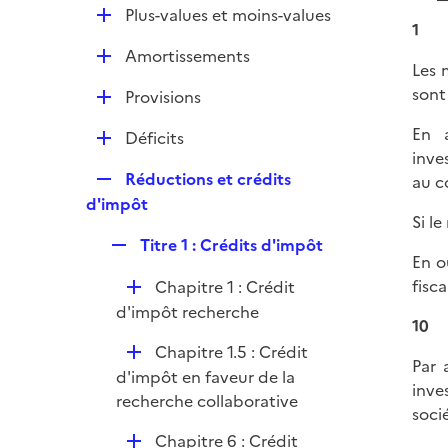
l
e
D
Plus-values et moins-values
p
i
1
r
é
l
e
D
Amortissements
p
i
Les 
r
é
l
e
sont
D
Provisions
p
i
r
é
l
e
En a
D
Déficits
p
i
r
inve
é
l
e
R
Réductions et crédits
au c
p
i
r
e
d'impôt
l
e
Si l
p
i
r
R
Titre 1 : Crédits d'impôt
l
e
En o
e
i
r
D
fisca
Chapitre 1 : Crédit
p
e
é
d'impôt recherche
l
r
10
p
i
D
Chapitre 1.5 : Crédit
l
e
Par 
é
d'impôt en faveur de la
i
r
inve
p
recherche collaborative
e
soci
l
r
D
Chapitre 6 : Crédit
i