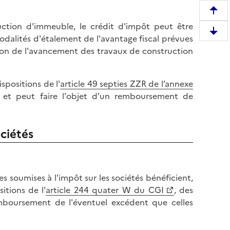
R
uction d'immeuble, le crédit d'impôt peut être
e
D
odalités d'étalement de l'avantage fiscal prévues
m
e
ion de l'avancement des travaux de construction
o
s
n
c
t
spositions de l'
article 49 septies ZZR de l’annexe
e
e
 et peut faire l'objet d'un remboursement de
n
r
d
e
r
n
ociétés
e
h
e
a
n
u
b
t
ses soumises à l'impôt sur les sociétés bénéficient,
a
d
itions de l'
article 244 quater W du CGI
, des
s
e
boursement de l'éventuel excédent que celles
d
l
e
a