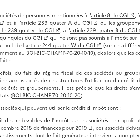
sociétés de personnes mentionnées à l'
article 8 du CGI
, à
et à l'
article 239 quater A du CGI
ou les groupeme
icle 239 quater du CGI
, à l'
article 239 quater B du CGI
quinquies du CGI
qui ne sont pas soumis à l'impôt sur 
u au I de l'
article 244 quater W du CGI
(sur ces différe
amment au
BOI-BIC-CHAMP-70-20-10-10
), dès lors que les
faites.
efois, du fait du régime fiscal de ces sociétés ou grou
ère aux associés de ces structures l'utilisation du crédit
sociétés et groupements. Il est précisé que les droits s'
tats (
BOI-BIC-CHAMP-70-20-10-20
).
associés qui peuvent utiliser le crédit d'impôt sont :
it des redevables de l'impôt sur les sociétés : en applica
cembre 2018 de finances pour 2019
, ces associés doiv
vestissements dont le fait générateur intervient à compter