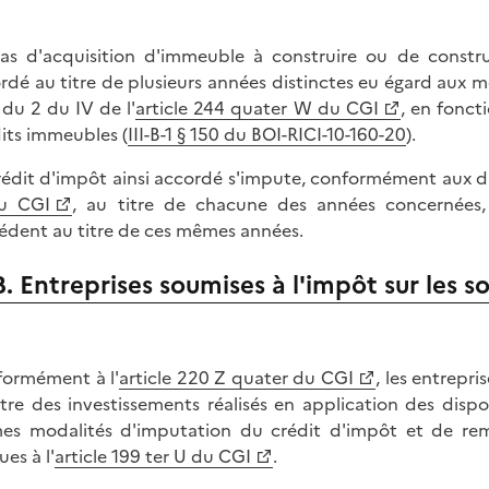
as d'acquisition d'immeuble à construire ou de constr
rdé au titre de plusieurs années distinctes eu égard aux m
 du 2 du IV de l'
article 244 quater W du CGI
, en fonct
its immeubles (
III-B-1 § 150 du BOI-RICI-10-160-20
).
rédit d'impôt ainsi accordé s'impute, conformément aux di
au CGI
, au titre de chacune des années concernées,
cédent au titre de ces mêmes années.
B. Entreprises soumises à l'impôt sur les s
ormément à l'
article 220 Z quater du CGI
, les entrepri
itre des investissements réalisés en application des dispos
s modalités d'imputation du crédit d'impôt et de rem
es à l'
article 199 ter U du CGI
.