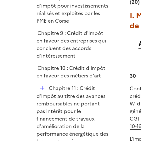
(20)
é
d'impôt pour investissements
e
p
réalisés et exploités par les
I. 
r
l
PME en Corse
de 
i
Chapitre 9 : Crédit d'impôt
e
en faveur des entreprises qui
r
concluent des accords
d'intéressement
Chapitre 10 : Crédit d'impôt
en faveur des métiers d'art
30
D
Chapitre 11 : Crédit
Conf
é
créd
d'impôt au titre des avances
p
W d
remboursables ne portant
l
géné
pas intérêt pour le
i
CGI 
financement de travaux
e
10-1
d'amélioration de la
r
performance énergétique des
L'im