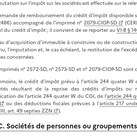
putation sur l'impôt sur les sociétés est effectuée sur le rel
emande de remboursement du crédit d'impôt disponible s'o
2486) accompagné de l'imprimé n°
2079-CIOP-SD
(CERF
ul du crédit d'impôt ; il convient de se reporter au
VI-B § 1
as d'acquisition d'immeuble à construire ou de construct
nu, l'imputation et, le cas échéant, la restitution de l'exc
es concernées.
imprimés n° 2572-SD, n° 2573-SD et n° 2079-CIOP-SD sont d
moins, le crédit d'impôt prévu à l'article 244 quater W 
étés résultant de la reprise des crédits d'impôts ou
ication de l’article 244 quater W du CGI, de l’
article 244 
ou des déductions fiscales prévues à l'
article 217 und
III, art. 49 septies ZZN
).
C. Sociétés de personnes ou groupements 