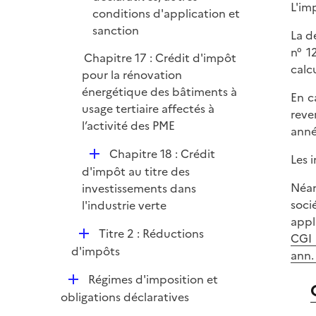
L'im
conditions d'application et
sanction
La d
n° 1
Chapitre 17 : Crédit d'impôt
calc
pour la rénovation
énergétique des bâtiments à
En c
usage tertiaire affectés à
reve
l’activité des PME
anné
D
Chapitre 18 : Crédit
Les 
é
d'impôt au titre des
p
Néan
investissements dans
l
soci
l'industrie verte
i
appl
D
Titre 2 : Réductions
e
CGI
é
d'impôts
r
ann. 
p
D
Régimes d'imposition et
l
é
obligations déclaratives
i
p