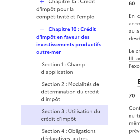
D
Chapitre 15 : Crédit
r
60
é
d'impôt pour la
En c
p
compétitivité et l'emploi
acco
l
R
Chapitre 16 : Crédit
au a
i
e
d'impôt en faveur des
desd
e
p
investissements productifs
r
Le c
l
outre-mer
III 
i
Section 1 : Champ
l'ex
e
d'application
r
Section 2 : Modalités de
détermination du crédit
70
d'impôt
Conf
Section 3 : Utilisation du
au t
crédit d'impôt
même
prévu
Section 4 : Obligations
déclaratives, autres