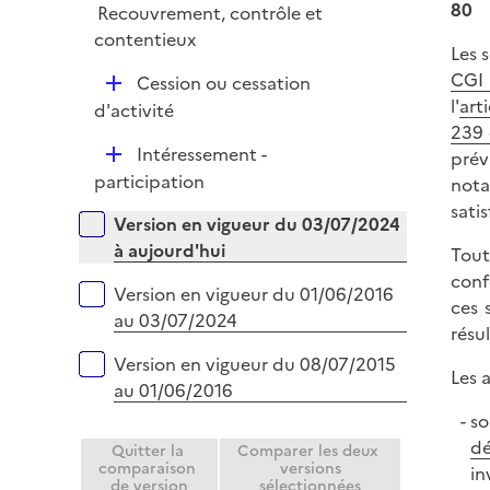
e
80
Recouvrement, contrôle et
l
r
contentieux
i
Les 
e
CGI
D
Cession ou cessation
r
l'
art
é
d'activité
239 
p
D
Intéressement -
prév
l
é
participation
not
i
p
satis
e
Versions sur la période
Version en vigueur du 03/07/2024
l
r
à aujourd'hui
Tout
i
conf
e
Version en vigueur du 01/06/2016
ces 
r
au 03/07/2024
résul
Version en vigueur du 08/07/2015
Les 
au 01/06/2016
so
dé
Quitter la
Comparer les deux
comparaison
versions
in
de version
sélectionnées