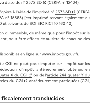
l
evé de solde n°
2572-SD
(CERFA n° 12404).
p
a
a
père à l'aide de l'imprimé n°
2573-SD
(CERFA
p
g
A n° 15363) [cet imprimé servant également au
a
e
40 et suivants du BOI-BIC-RICI-10-160-40
].
g
e
ion d'immeuble, de même que pour l'impôt sur le
édent, peut être effectuée au titre de chacune des
isponibles en ligne sur www.impots.gouv.fr.
du CGI ne peut pas s'imputer sur l'impôt sur les
 réduction d’impôt antérieurement obtenus en
quater X du CGI
ou de l’
article 244 quater Y du
ecies du CGI
antérieurement pratiquées (
CGI,
fiscalement translucides