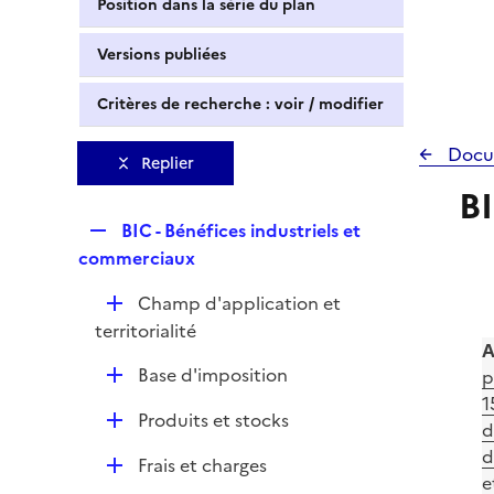
Position dans la série du plan
Versions publiées
Critères de recherche : voir / modifier
Docu
Replier
BI
R
BIC - Bénéfices industriels et
e
commerciaux
p
D
Champ d'application et
l
é
territorialité
i
A
p
e
D
Base d'imposition
p
l
r
é
1
i
D
Produits et stocks
p
d
e
é
l
d
r
D
Frais et charges
p
i
e
é