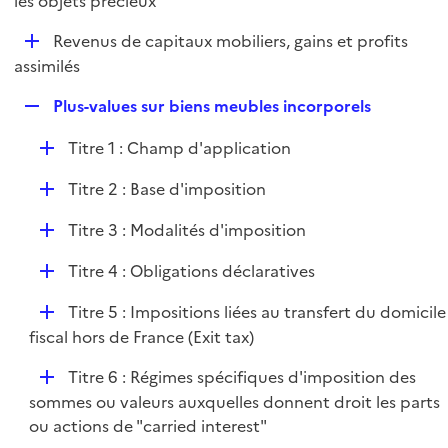
les objets précieux
l
p
i
D
Revenus de capitaux mobiliers, gains et profits
l
e
é
assimilés
i
r
p
e
R
Plus-values sur biens meubles incorporels
l
r
e
i
D
Titre 1 : Champ d'application
p
e
é
l
r
D
Titre 2 : Base d'imposition
p
i
é
l
e
D
Titre 3 : Modalités d'imposition
p
i
r
é
l
e
D
Titre 4 : Obligations déclaratives
p
i
r
é
l
e
D
Titre 5 : Impositions liées au transfert du domicile
p
i
r
é
fiscal hors de France (Exit tax)
l
e
p
i
r
D
Titre 6 : Régimes spécifiques d'imposition des
l
e
é
sommes ou valeurs auxquelles donnent droit les parts
i
r
p
ou actions de "carried interest"
e