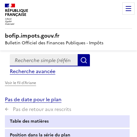
RÉPUBLIQUE
FRANÇAISE
bofip.impots.gouv.fr
Bulletin Officiel des Finances Publiques - Impôts
Recherche simple (références, mots clés, partie du titre
Formulaire
Rechercher
de
Recherche avancée
recherche
Voir le fil d'Ariane
Pas de date pour le plan
Pas de retour aux rescrits
Table des matières
Position dans la série du plan