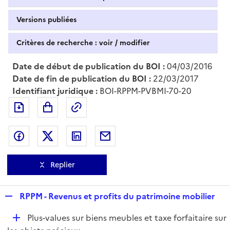
Versions publiées
Critères de recherche : voir / modifier
Date de début de publication du BOI :
04/03/2016
Date de fin de publication du BOI :
22/03/2017
Identifiant juridique :
BOI-RPPM-PVBMI-70-20
Exporter le document au format pdf
Permalien : adresse web de ce doc
Partager sur Facebook
Partager sur Twitter
Partager sur LinkedIn
Partager par messagerie
Replier
R
RPPM - Revenus et profits du patrimoine mobilier
e
D
Plus-values sur biens meubles et taxe forfaitaire sur
p
é