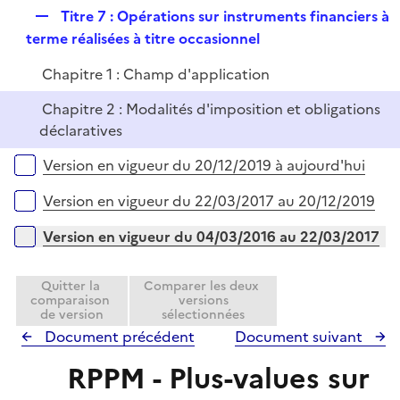
l
r
R
Titre 7 : Opérations sur instruments financiers à
i
e
terme réalisées à titre occasionnel
e
p
r
Chapitre 1 : Champ d'application
l
i
Chapitre 2 : Modalités d'imposition et obligations
e
déclaratives
r
Versions sur la période
Version en vigueur du 20/12/2019 à aujourd'hui
Version en vigueur du 22/03/2017 au 20/12/2019
Version en vigueur du 04/03/2016 au 22/03/2017
Quitter la
Comparer les deux
comparaison
versions
de version
sélectionnées
Document précédent
Document suivant
RPPM - Plus-values sur