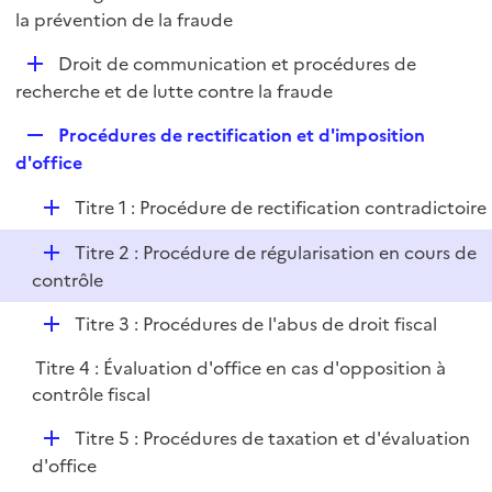
i
é
la prévention de la fraude
l
e
p
i
r
D
Droit de communication et procédures de
l
e
é
recherche et de lutte contre la fraude
i
r
p
e
R
Procédures de rectification et d'imposition
l
r
e
d'office
i
p
e
D
Titre 1 : Procédure de rectification contradictoire
l
r
é
i
D
Titre 2 : Procédure de régularisation en cours de
p
e
é
contrôle
l
r
p
i
D
Titre 3 : Procédures de l'abus de droit fiscal
l
e
é
i
r
Titre 4 : Évaluation d'office en cas d'opposition à
p
e
contrôle fiscal
l
r
i
D
Titre 5 : Procédures de taxation et d'évaluation
e
é
d'office
r
p