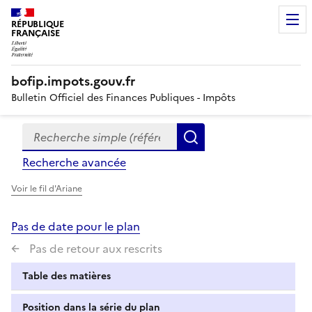
RÉPUBLIQUE
FRANÇAISE
bofip.impots.gouv.fr
Bulletin Officiel des Finances Publiques - Impôts
Recherche simple (références, mots clés, partie du titre
Formulaire
Rechercher
de
Recherche avancée
recherche
Voir le fil d'Ariane
Pas de date pour le plan
Pas de retour aux rescrits
Table des matières
Position dans la série du plan