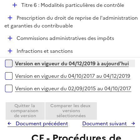
D
Titre 6 : Modalités particulières de contrôle
l
é
i
D
Prescription du droit de reprise de l'administration
p
e
é
et garanties du contribuable
l
r
p
i
D
Commissions administratives des impôts
l
e
é
i
r
D
Infractions et sanctions
p
e
é
l
r
Versions sur la période
Version en vigueur du 04/12/2019 à aujourd'hui
p
i
l
e
Version en vigueur du 04/10/2017 au 04/12/2019
i
r
e
Version en vigueur du 02/09/2015 au 04/10/2017
r
Quitter la
Comparer les deux
comparaison
versions
de version
sélectionnées
Document précédent
Document suivant
CF - Procédures de