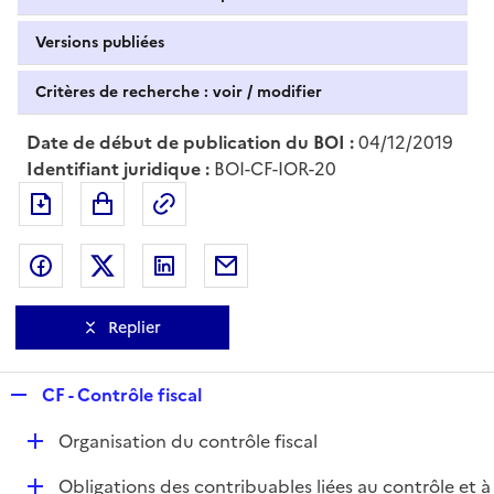
Versions publiées
Critères de recherche : voir / modifier
Date de début de publication du BOI :
04/12/2019
Identifiant juridique :
BOI-CF-IOR-20
Exporter le document au format pdf
Permalien : adresse web de ce doc
Partager sur Facebook
Partager sur Twitter
Partager sur LinkedIn
Partager par messagerie
Replier
R
CF - Contrôle fiscal
e
D
Organisation du contrôle fiscal
p
é
l
D
Obligations des contribuables liées au contrôle et à
p