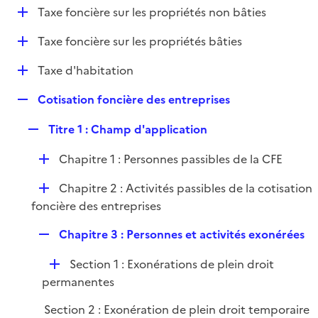
i
D
Taxe foncière sur les propriétés non bâties
l
e
é
i
r
D
Taxe foncière sur les propriétés bâties
p
e
é
l
r
D
Taxe d'habitation
p
i
é
l
e
R
Cotisation foncière des entreprises
p
i
r
e
l
e
R
Titre 1 : Champ d'application
p
i
r
e
l
e
D
Chapitre 1 : Personnes passibles de la CFE
p
i
r
é
l
e
D
Chapitre 2 : Activités passibles de la cotisation
p
i
r
é
foncière des entreprises
l
e
p
i
r
R
Chapitre 3 : Personnes et activités exonérées
l
e
e
i
r
D
Section 1 : Exonérations de plein droit
p
e
é
permanentes
l
r
p
i
Section 2 : Exonération de plein droit temporaire
l