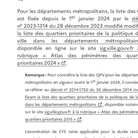
Pour les départements métropolitains, la liste des
er
est fixée depuis le 1
janvier 2024 par le
dé
n° 2023-1314 du 28 décembre 2023 modifié modif
la liste des quartiers prioritaires de la politique 
ville dans les départements métropolitain
disponible en ligne sur le site
sig.ville.gouv.fr
rubrique « Atlas des périmètres des quart
prioritaires 2024 »
.
Remarque :
Pour connaître la liste des QPV pour les départe
er
métropolitains en vigueur avant le 1
janvier 2024, il convi
se référer au
décret n° 2014-1750 du 30 décembre 2014 mo
fixant la liste des quartiers prioritaires de la politiques de la
dans les départements métropolitains
, disponible nota
sur le site
sig.ville.gouv.fr à la rubrique « Atlas des périmètr
quartiers prioritaires 2015 »
.
L’exonération de CFE reste applicable pour la durée rest