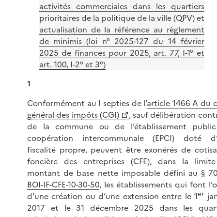
activités commerciales dans les quartiers
prioritaires de la politique de la ville (QPV) et
actualisation de la référence au règlement
de minimis (loi n° 2025-127 du 14 février
2025 de finances pour 2025, art. 77, I-1° et
art. 100, I-2° et 3°)
1
Conformément au I septies de l’
article 1466 A du 
général des impôts (CGI)
, sauf délibération cont
de la commune ou de l’établissement publi
coopération intercommunale (EPCI) doté d
fiscalité propre, peuvent être exonérés de cotisa
foncière des entreprises (CFE), dans la limit
montant de base nette imposable défini au
§ 7
BOI-IF-CFE-10-30-50
, les établissements qui font l’
er
d’une création ou d’une extension entre le 1
jan
2017 et le 31 décembre 2025 dans les quart