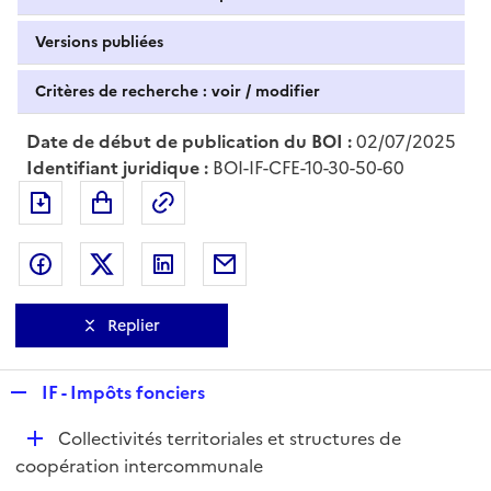
Versions publiées
Critères de recherche : voir / modifier
Date de début de publication du BOI :
02/07/2025
Identifiant juridique :
BOI-IF-CFE-10-30-50-60
Exporter le document au format pdf
Permalien : adresse web de ce doc
Partager sur Facebook
Partager sur Twitter
Partager sur LinkedIn
Partager par messagerie
Replier
R
IF - Impôts fonciers
e
D
Collectivités territoriales et structures de
p
é
coopération intercommunale
l
p