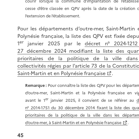
courir lorsque la commune d’implantation de l’établiss
cesse d’être classée en QPV après la date de la création 
l’extension de l’établissement.
Pour les départements d’outre-mer, Saint-Martin e
Polynésie française, la liste des QPV est fixée depu
er
1
janvier 2025 par le
décret n° 2024-121
27 décembre 2024 modifiant la liste des quart
prioritaires de la politique de la ville dans
collectivités régies par l’article 73 de la Constituti
Saint-Martin et en Polynésie française
.
Remarque :
Pour connaître la liste des QPV pour les départe
d’outre-mer, Saint-Martin et la Polynésie française en vi
er
avant le 1
janvier 2025, il convient de se référer au
d
n° 2014-1751 du 30 décembre 2014 fixant la liste des quar
prioritaires de la politique de la ville dans les départe
d’outre-mer, à Saint-Martin et en Polynésie française
.
45