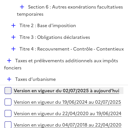
D
Section 6 : Autres exonérations facultatives
é
temporaires
p
D
Titre 2 : Base d'imposition
l
é
i
D
Titre 3 : Obligations déclaratives
p
e
é
l
r
D
Titre 4 : Recouvrement - Contrôle - Contentieux
p
i
é
l
e
D
Taxes et prélèvements additionnels aux impôts
p
i
r
é
fonciers
l
e
p
i
r
D
Taxes d’urbanisme
l
e
é
i
r
Versions sur la période
Version en vigueur du 02/07/2025 à aujourd'hui
p
e
l
r
Version en vigueur du 19/06/2024 au 02/07/2025
i
e
Version en vigueur du 22/04/2020 au 19/06/2024
r
Version en vigueur du 04/07/2018 au 22/04/2020