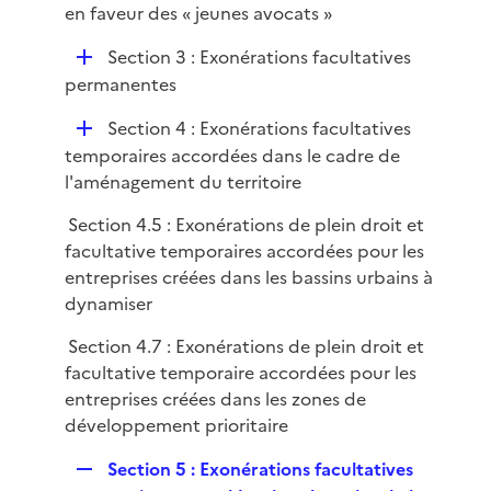
e
en faveur des « jeunes avocats »
i
r
e
D
Section 3 : Exonérations facultatives
r
é
permanentes
p
D
Section 4 : Exonérations facultatives
l
é
temporaires accordées dans le cadre de
i
p
l'aménagement du territoire
e
l
r
Section 4.5 : Exonérations de plein droit et
i
facultative temporaires accordées pour les
e
entreprises créées dans les bassins urbains à
r
dynamiser
Section 4.7 : Exonérations de plein droit et
facultative temporaire accordées pour les
entreprises créées dans les zones de
développement prioritaire
R
Section 5 : Exonérations facultatives