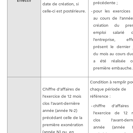
Effectif
précédente ;
date de création, si
celle-ci est postérieure.
pour les exercices 
au cours de l’anné
création du prem
emploi salarié d
l’entreprise, effe
présent le dernier 
du mois au cours du
a été réalisée c
première embauche.
Condition à remplir po
Chiffre d’affaires de
chaque période de
l’exercice de 12 mois
référence :
clos l’avant-dernière
chiffre d’affaire
année (année N-2)
l’exercice de 12 
précédant celle de la
clos l’avant-dern
première exonération
année (année N
(année N) ou, en