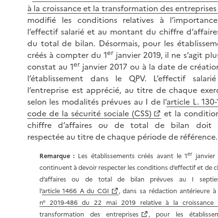
à la croissance et la transformation des entreprises
modifié les conditions relatives à l’importanc
l’effectif salarié et au montant du chiffre d’affair
du total de bilan. Désormais, pour les établissem
er
créés à compter du 1
janvier 2019, il ne s’agit pl
er
constat au 1
janvier 2017 ou à la date de créatio
l’établissement dans le QPV. L’effectif salari
l’entreprise est apprécié, au titre de chaque exerc
selon les modalités prévues au I de l’
article L. 130
code de la sécurité sociale (CSS)
et la conditio
chiffre d’affaires ou de total de bilan doit 
respectée au titre de chaque période de référence.
er
Remarque :
Les établissements créés avant le 1
janvier
continuent à devoir respecter les conditions d’effectif et de c
d’affaires ou de total de bilan prévues au I septi
l’
article 1466 A du CGI
, dans sa rédaction antérieure à
n° 2019-486 du 22 mai 2019 relative à la croissance 
transformation des entreprises
, pour les établisse