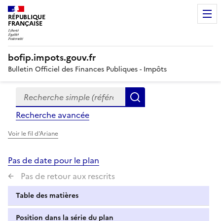
RÉPUBLIQUE
FRANÇAISE
bofip.impots.gouv.fr
Bulletin Officiel des Finances Publiques - Impôts
Recherche simple (références, mots clés, partie du titre
Formulaire
Rechercher
de
Recherche avancée
recherche
Voir le fil d'Ariane
Pas de date pour le plan
Pas de retour aux rescrits
Table des matières
Position dans la série du plan