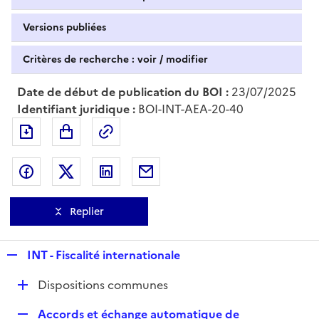
Versions publiées
Critères de recherche : voir / modifier
Date de début de publication du BOI :
23/07/2025
Identifiant juridique :
BOI-INT-AEA-20-40
Exporter le document au format pdf
Permalien : adresse web de ce doc
Partager sur Facebook
Partager sur Twitter
Partager sur LinkedIn
Partager par messagerie
Replier
R
INT - Fiscalité internationale
e
D
Dispositions communes
p
é
l
R
Accords et échange automatique de
p