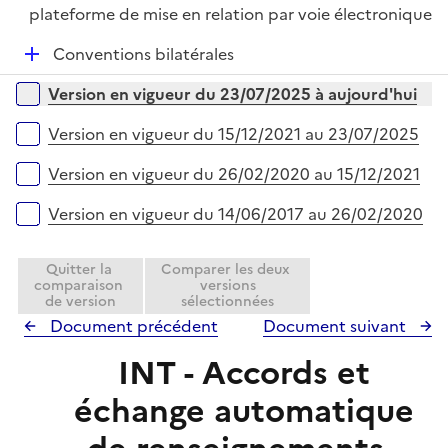
é
plateforme de mise en relation par voie électronique
p
D
Conventions bilatérales
l
é
i
Versions sur la période
Version en vigueur du 23/07/2025 à aujourd'hui
p
e
l
r
Version en vigueur du 15/12/2021 au 23/07/2025
i
e
Version en vigueur du 26/02/2020 au 15/12/2021
r
Version en vigueur du 14/06/2017 au 26/02/2020
Quitter la
Comparer les deux
comparaison
versions
de version
sélectionnées
Document précédent
Document suivant
INT - Accords et
échange automatique