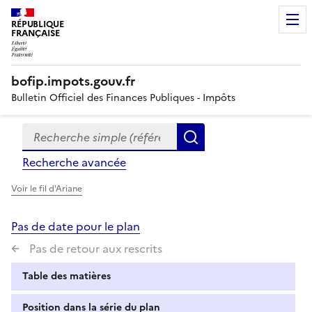
RÉPUBLIQUE
FRANÇAISE
bofip.impots.gouv.fr
Bulletin Officiel des Finances Publiques - Impôts
Recherche simple (références, mots clés, partie du titre
Formulaire
Rechercher
de
Recherche avancée
recherche
Voir le fil d'Ariane
Pas de date pour le plan
Pas de retour aux rescrits
Table des matières
Position dans la série du plan