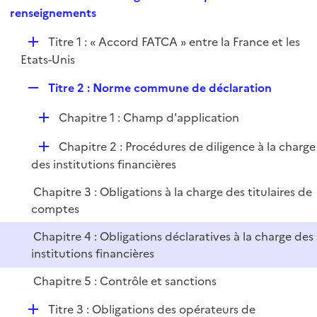
i
e
renseignements
l
e
p
i
r
D
Titre 1 : « Accord FATCA » entre la France et les
l
e
é
Etats-Unis
i
r
p
e
R
Titre 2 : Norme commune de déclaration
l
r
e
i
D
Chapitre 1 : Champ d'application
p
e
é
l
r
D
Chapitre 2 : Procédures de diligence à la charge
p
i
é
des institutions financières
l
e
p
i
r
Chapitre 3 : Obligations à la charge des titulaires de
l
e
comptes
i
r
e
Chapitre 4 : Obligations déclaratives à la charge des
r
institutions financières
Chapitre 5 : Contrôle et sanctions
D
Titre 3 : Obligations des opérateurs de