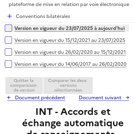
é
plateforme de mise en relation par voie électronique
p
D
Conventions bilatérales
l
é
i
Versions sur la période
Version en vigueur du 23/07/2025 à aujourd'hui
p
e
l
r
Version en vigueur du 15/12/2021 au 23/07/2025
i
e
Version en vigueur du 26/02/2020 au 15/12/2021
r
Version en vigueur du 14/06/2017 au 26/02/2020
Quitter la
Comparer les deux
comparaison
versions
de version
sélectionnées
Document précédent
Document suivant
INT - Accords et
échange automatique