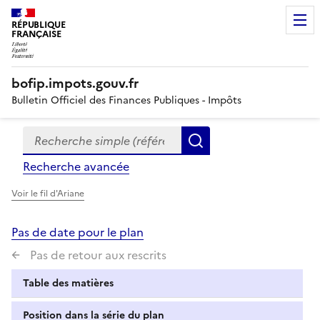
RÉPUBLIQUE
FRANÇAISE
bofip.impots.gouv.fr
Bulletin Officiel des Finances Publiques - Impôts
Recherche simple (références, mots clés, partie du titre
Formulaire
Rechercher
de
Recherche avancée
recherche
Voir le fil d'Ariane
Pas de date pour le plan
Pas de retour aux rescrits
Table des matières
Position dans la série du plan