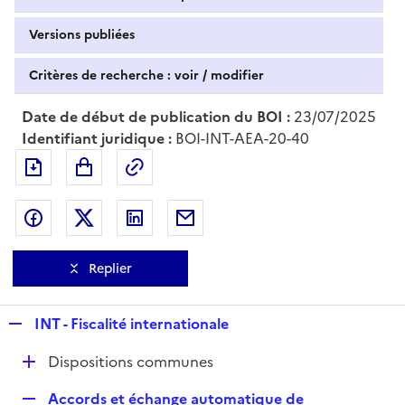
Versions publiées
Critères de recherche : voir / modifier
Date de début de publication du BOI :
23/07/2025
Identifiant juridique :
BOI-INT-AEA-20-40
Exporter le document au format pdf
Permalien : adresse web de ce doc
Partager sur Facebook
Partager sur Twitter
Partager sur LinkedIn
Partager par messagerie
Replier
R
INT - Fiscalité internationale
e
D
Dispositions communes
p
é
l
R
Accords et échange automatique de
p