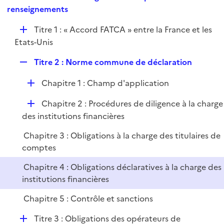
i
e
renseignements
l
e
p
i
r
D
Titre 1 : « Accord FATCA » entre la France et les
l
e
é
Etats-Unis
i
r
p
e
R
Titre 2 : Norme commune de déclaration
l
r
e
i
D
Chapitre 1 : Champ d'application
p
e
é
l
r
D
Chapitre 2 : Procédures de diligence à la charge
p
i
é
des institutions financières
l
e
p
i
r
Chapitre 3 : Obligations à la charge des titulaires de
l
e
comptes
i
r
e
Chapitre 4 : Obligations déclaratives à la charge des
r
institutions financières
Chapitre 5 : Contrôle et sanctions
D
Titre 3 : Obligations des opérateurs de