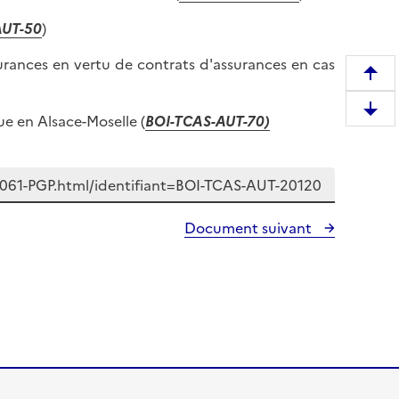
AUT-50
)
urances en vertu de contrats d'assurances en cas
R
e
D
ue en Alsace-Moselle (
BOI-TCAS-AUT-70)
m
e
o
s
n
c
t
e
e
n
Document suivant
r
d
e
r
n
e
h
e
a
n
u
b
t
a
d
s