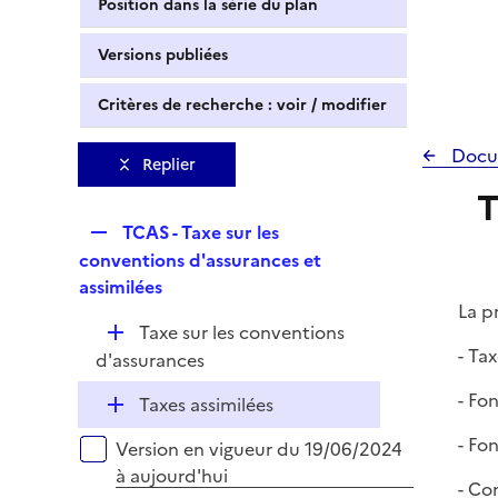
Position dans la série du plan
Versions publiées
Critères de recherche : voir / modifier
Docu
Replier
T
R
TCAS - Taxe sur les
e
conventions d'assurances et
p
assimilées
l
La p
D
Taxe sur les conventions
i
- Ta
é
d'assurances
e
p
r
- Fo
D
Taxes assimilées
l
é
i
- Fo
Versions sur la période
Version en vigueur du 19/06/2024
p
e
à aujourd'hui
l
- Co
r