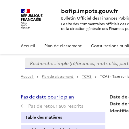
bofip.impots.gouv.fr
RÉPUBLIQUE
Bulletin Officiel des Finances Publ
FRANÇAISE
Le site des commentaires officiels des d
de la direction générale des Finances p
Accueil
Plan de classement
Consultations publi
Recherche simple (références, mots clés, partie 
Formulaire
de
recherche
Accueil
Plan de classement
TCAS
TCAS - Taxe sur l
Pas de date pour le plan
Date de 
Date de 
Pas de retour aux rescrits
Identifia
Table des matières