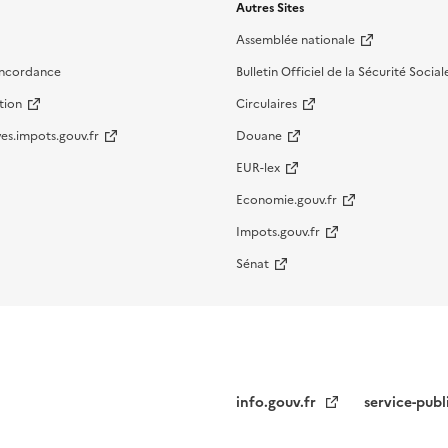
Autres Sites
Assemblée nationale
oncordance
Bulletin Officiel de la Sécurité Social
tion
Circulaires
es.impots.gouv.fr
Douane
EUR-lex
Economie.gouv.fr
Impots.gouv.fr
Sénat
info.gouv.fr
service-publ