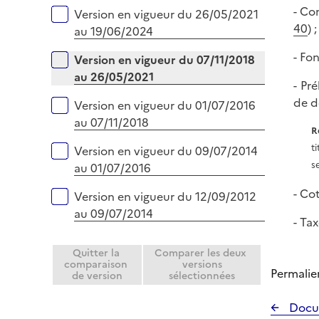
i
- Co
Version en vigueur du 26/05/2021
e
40
) ;
au 19/06/2024
r
- Fo
Version en vigueur du 07/11/2018
au 26/05/2021
- Pr
de d
Version en vigueur du 01/07/2016
au 07/11/2018
R
t
Version en vigueur du 09/07/2014
s
au 01/07/2016
- Co
Version en vigueur du 12/09/2012
au 09/07/2014
- Ta
Quitter la
Comparer les deux
comparaison
versions
Permalie
de version
sélectionnées
Docu