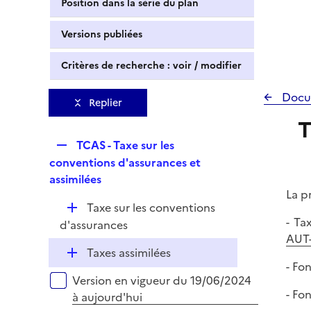
Position dans la série du plan
Versions publiées
Critères de recherche : voir / modifier
Docu
Replier
T
R
TCAS - Taxe sur les
e
conventions d'assurances et
p
assimilées
l
La p
D
Taxe sur les conventions
i
- Ta
é
d'assurances
e
AUT-
p
r
D
Taxes assimilées
l
- Fo
é
i
Versions sur la période
Version en vigueur du 19/06/2024
p
e
- Fo
à aujourd'hui
l
r