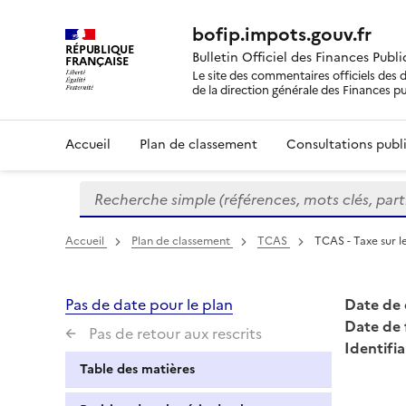
bofip.impots.gouv.fr
RÉPUBLIQUE
Bulletin Officiel des Finances Publ
FRANÇAISE
Le site des commentaires officiels des d
de la direction générale des Finances p
Accueil
Plan de classement
Consultations publi
Recherche simple (références, mots clés, partie 
Formulaire
de
recherche
Accueil
Plan de classement
TCAS
TCAS - Taxe sur l
Pas de date pour le plan
Date de 
Date de 
Pas de retour aux rescrits
Identifia
Table des matières