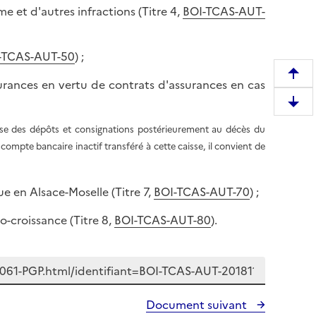
e et d'autres infractions (Titre 4,
BOI-TCAS-AUT-
-TCAS-AUT-50
) ;
R
urances en vertu de contrats d'assurances en cas
e
D
m
e
sse des dépôts et consignations postérieurement au décès du
o
s
 compte bancaire inactif transféré à cette caisse, il convient de
n
c
t
e
e
ue en Alsace-Moselle (Titre 7,
BOI-TCAS-AUT-70
) ;
n
r
d
e
o-croissance (Titre 8,
BOI-TCAS-AUT-80
).
r
n
e
h
e
a
n
u
b
t
Document suivant
a