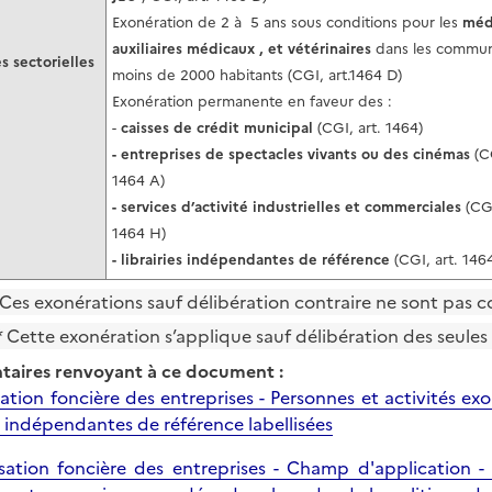
Exonération de 2 à 5 ans sous conditions pour les
méd
auxiliaires médicaux , et vétérinaires
dans les commu
s sectorielles
moins de 2000 habitants (CGI, art.1464 D)
Exonération permanente en faveur des :
-
caisses de crédit municipal
(CGI, art. 1464)
- entreprises de spectacles vivants ou des cinémas
(C
1464 A)
- services d’activité industrielles et commerciales
(CGI
1464 H)
- librairies indépendantes de référence
(CGI, art. 1464
 Ces exonérations sauf délibération contraire ne sont pas
* Cette exonération s’applique sauf délibération des seule
aires renvoyant à ce document :
isation foncière des entreprises - Personnes et activités e
es indépendantes de référence labellisées
isation foncière des entreprises - Champ d'application -