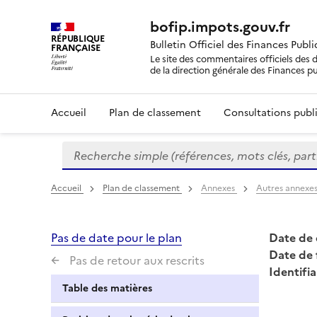
bofip.impots.gouv.fr
RÉPUBLIQUE
Bulletin Officiel des Finances Publ
FRANÇAISE
Le site des commentaires officiels des d
de la direction générale des Finances p
Accueil
Plan de classement
Consultations publi
Recherche simple (références, mots clés, partie 
Formulaire
de
recherche
Accueil
Plan de classement
Annexes
Autres annexe
Pas de date pour le plan
Date de 
Date de 
Pas de retour aux rescrits
Identifia
Table des matières