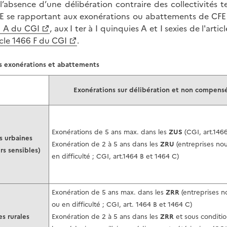
 l’absence d’une délibération contraire des collectivités te
 se rapportant aux exonérations ou abattements de CFE v
 A du CGI
, aux I ter à I quinquies A et I sexies de l'arti
icle 1466 F du CGI
.
s exonérations et abattements
Exonérations sur délibération et non compens
Exonérations de 5 ans max. dans les
ZUS
(CGI, art.1466
s urbaines
Exonération de 2 à 5 ans dans les
ZRU
(entreprises no
rs sensibles)
en difficulté ; CGI, art.1464 B et 1464 C)
Exonération de 5 ans max. dans les
ZRR
(entreprises n
ou en difficulté ; CGI, art. 1464 B et 1464 C)
s rurales
Exonération de 2 à 5 ans dans les
ZRR
et sous conditi