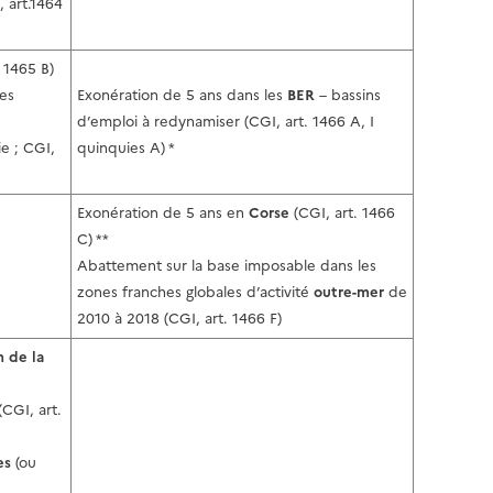
, art.1464
. 1465 B)
ses
Exonération de 5 ans dans les
BER
– bassins
d’emploi à redynamiser (CGI, art. 1466 A, I
ie ; CGI,
quinquies A) *
Exonération de 5 ans en
Corse
(CGI, art. 1466
C) **
Abattement sur la base imposable dans les
zones franches globales d’activité
outre-mer
de
2010 à 2018 (CGI, art. 1466 F)
n de la
(CGI, art.
tes
(ou