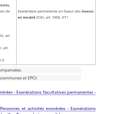
ecins,
nes de
Exonération permanente en faveur des
loueurs
en meublé
(CGI, art. 1459, 3°) *
GI, art.
, art.
 I)
 compensées.
s communes et EPCI.
xonérées - Exonérations facultatives permanentes -
 Personnes et activités exonérées - Exonérations