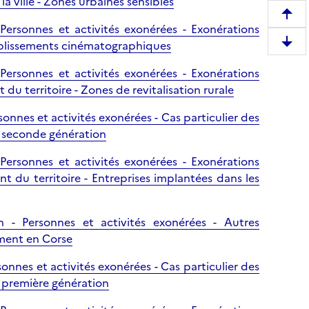
a ville - Zones urbaines sensibles
R
 Personnes et activités exonérées - Exonérations
e
tablissements cinématographiques
D
m
e
o
 Personnes et activités exonérées - Exonérations
s
n
u territoire - Zones de revitalisation rurale
c
t
e
sonnes et activités exonérées - Cas particulier des
e
n
e seconde génération
r
d
e
 Personnes et activités exonérées - Exonérations
r
n
 du territoire - Entreprises implantées dans les
e
h
e
a
n
u
n - Personnes et activités exonérées - Autres
b
t
ement en Corse
a
d
s
sonnes et activités exonérées - Cas particulier des
e
d
e première génération
l
e
a