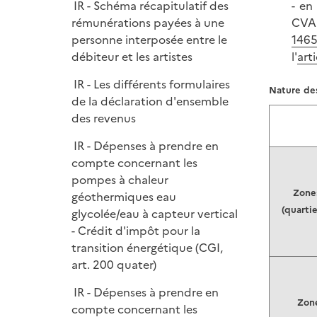
e
IR - Schéma récapitulatif des
- en
p
i
r
rémunérations payées à une
CVAE
l
e
personne interposée entre le
1465
i
r
débiteur et les artistes
l'
art
e
r
IR - Les différents formulaires
Nature de
de la déclaration d'ensemble
des revenus
IR - Dépenses à prendre en
compte concernant les
pompes à chaleur
Zone
géothermiques eau
(quartie
glycolée/eau à capteur vertical
- Crédit d'impôt pour la
transition énergétique (CGI,
art. 200 quater)
IR - Dépenses à prendre en
Zone
compte concernant les