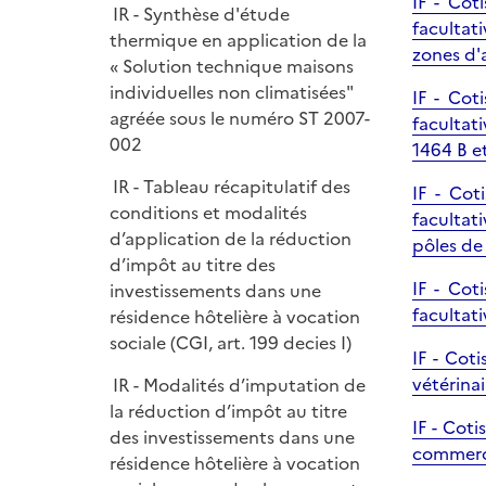
IF - Cot
IR - Synthèse d'étude
facultat
thermique en application de la
zones d'a
« Solution technique maisons
individuelles non climatisées"
IF - Cot
agréée sous le numéro ST 2007-
facultat
002
1464 B et
IR - Tableau récapitulatif des
IF - Cot
conditions et modalités
facultat
d’application de la réduction
pôles de
d’impôt au titre des
IF - Cot
investissements dans une
facultat
résidence hôtelière à vocation
sociale (CGI, art. 199 decies I)
IF - Cot
vétérinai
IR - Modalités d’imputation de
la réduction d’impôt au titre
IF - Coti
des investissements dans une
commerc
résidence hôtelière à vocation