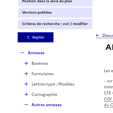
Position dans la série du plan
Versions publiées
Critères de recherche : voir / modifier
Docu
Replier
A
R
Annexes
e
D
Barèmes
p
é
l
Les 
D
Formulaires
p
i
é
- su
l
e
D
Lettres-type ; Modèles
p
inte
i
r
é
l
CFE v
e
D
Cartographie
p
i
CGI
r
é
l
e
R
Autres annexes
du 
p
i
r
e
l