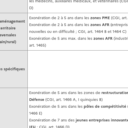
les médecins, auxiliaires médicaux, et vétérinaires (CGI
D)
Exonération de 2 à 5 ans dans les
zones PME
(CGI, art
’aménagement
Exonération de 2 à 5 ans dans les
zones AFR
(entrepri
erritoire
nouvelles ou en difficulté ; CGI, art. 1464 B et 1464 C)
sversales
Exonération de 5 ans max. dans les
zones AFR
(industr
ain/rural)
art. 1465)
es spécifiques
Exonération de 5 ans dans les zones de
restructuratio
Défense
(CGI, art. 1466 A, I quinquies B)
Exonération de 5 ans dans les
pôles de compétitivité
1466 E)
Exonération de 7 ans des
jeunes entreprises innovan
JEU
; CGI, art. 1466 D)