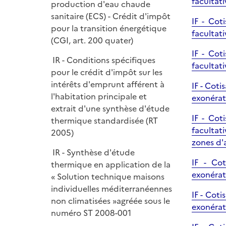
facultati
production d'eau chaude
sanitaire (ECS) - Crédit d'impôt
IF - Cot
pour la transition énergétique
facultat
(CGI, art. 200 quater)
IF - Cot
IR - Conditions spécifiques
facultat
pour le crédit d'impôt sur les
intérêts d'emprunt afférent à
IF - Coti
l'habitation principale et
exonérat
extrait d'une synthèse d'étude
IF - Cot
thermique standardisée (RT
facultat
2005)
zones d'a
IR - Synthèse d'étude
IF - Cot
thermique en application de la
exonérat
« Solution technique maisons
individuelles méditerranéennes
IF - Coti
non climatisées »agréée sous le
exonérat
numéro ST 2008-001