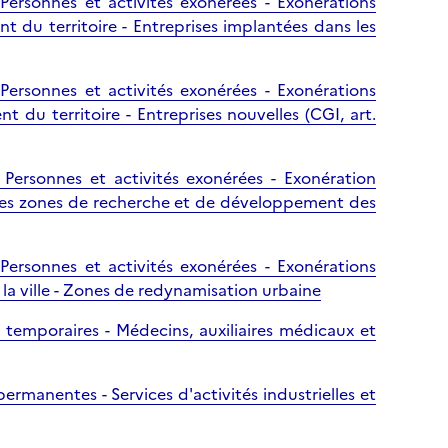
 Personnes et activités exonérées - Exonérations
l
p
 du territoire - Entreprises implantées dans les
a
a
p
g
a
e
 Personnes et activités exonérées - Exonérations
g
 du territoire - Entreprises nouvelles (CGI, art.
e
 Personnes et activités exonérées - Exonération
 les zones de recherche et de développement des
 Personnes et activités exonérées - Exonérations
 la ville - Zones de redynamisation urbaine
s temporaires - Médecins, auxiliaires médicaux et
permanentes - Services d'activités industrielles et