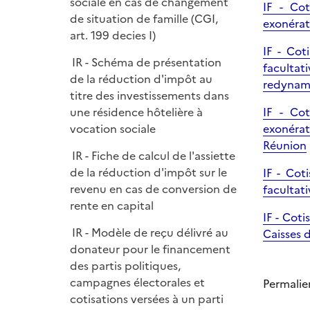
sociale en cas de changement
IF - Cot
de situation de famille (CGI,
exonérati
art. 199 decies I)
IF - Cot
IR - Schéma de présentation
faculta
de la réduction d'impôt au
redynam
titre des investissements dans
IF - Cot
une résidence hôtelière à
exonérat
vocation sociale
Réunion
IR - Fiche de calcul de l'assiette
de la réduction d'impôt sur le
IF - Cot
revenu en cas de conversion de
facultat
rente en capital
IF - Cot
IR - Modèle de reçu délivré au
Caisses 
donateur pour le financement
des partis politiques,
campagnes électorales et
Permalie
cotisations versées à un parti