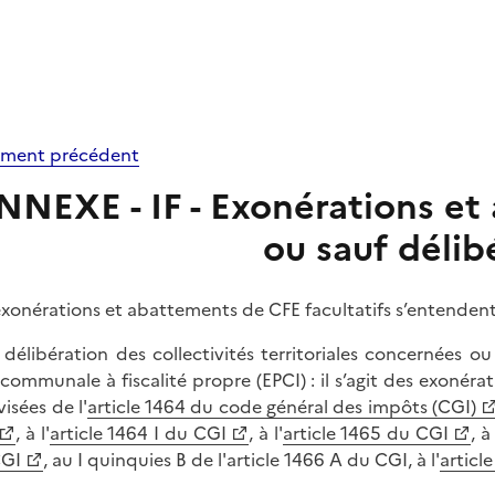
ment précédent
NNEXE - IF - Exonérations et
ou sauf délib
exonérations et abattements de CFE facultatifs s’entendent
r délibération des collectivités territoriales concernées 
rcommunale à fiscalité propre (EPCI) : il s’agit des exoné
isées de l'
article 1464 du code général des impôts (CGI)
, à l'
article 1464 I du CGI
, à l'
article 1465 du CGI
, à 
CGI
, au I quinquies B de l'article 1466 A du CGI, à l'
articl