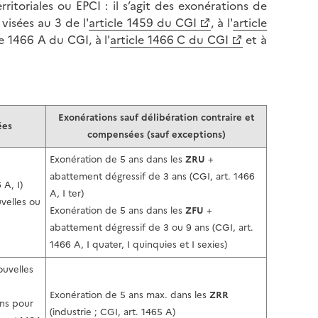
rritoriales ou EPCI : il s’agit des exonérations de
isées au 3 de l'
article 1459 du CGI
, à l'
article
cle 1466 A du CGI, à l'
article 1466 C du CGI
et à
Exonérations sauf délibération contraire et
ées
compensées (sauf exceptions)
Exonération de 5 ans dans les
ZRU
+
abattement dégressif de 3 ans (CGI, art. 1466
 A, I)
A, I ter)
uvelles ou
Exonération de 5 ans dans les
ZFU
+
abattement dégressif de 3 ou 9 ans (CGI, art.
1466 A, I quater, I quinquies et I sexies)
ouvelles
Exonération de 5 ans max. dans les
ZRR
ons pour
(industrie ; CGI, art. 1465 A)