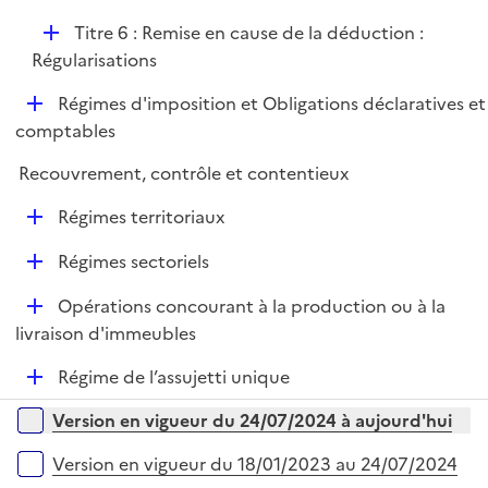
p
D
Titre 6 : Remise en cause de la déduction :
l
é
Régularisations
i
p
e
D
Régimes d'imposition et Obligations déclaratives et
l
r
é
comptables
i
p
e
Recouvrement, contrôle et contentieux
l
r
i
D
Régimes territoriaux
e
é
r
D
Régimes sectoriels
p
é
l
D
Opérations concourant à la production ou à la
p
i
é
livraison d'immeubles
l
e
p
i
r
D
Régime de l’assujetti unique
l
e
é
i
r
Versions sur la période
Version en vigueur du 24/07/2024 à aujourd'hui
p
e
l
r
Version en vigueur du 18/01/2023 au 24/07/2024
i