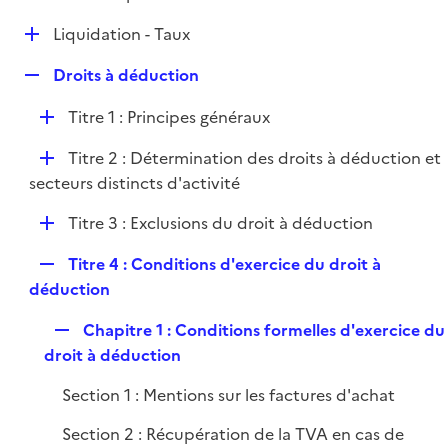
i
é
l
e
D
Liquidation - Taux
p
i
r
é
l
e
R
Droits à déduction
p
i
r
e
l
e
D
Titre 1 : Principes généraux
p
i
r
é
l
e
D
Titre 2 : Détermination des droits à déduction et
p
i
r
é
secteurs distincts d'activité
l
e
p
i
r
D
Titre 3 : Exclusions du droit à déduction
l
e
é
i
r
R
Titre 4 : Conditions d'exercice du droit à
p
e
e
déduction
l
r
p
i
R
Chapitre 1 : Conditions formelles d'exercice du
l
e
e
droit à déduction
i
r
p
e
Section 1 : Mentions sur les factures d'achat
l
r
i
Section 2 : Récupération de la TVA en cas de