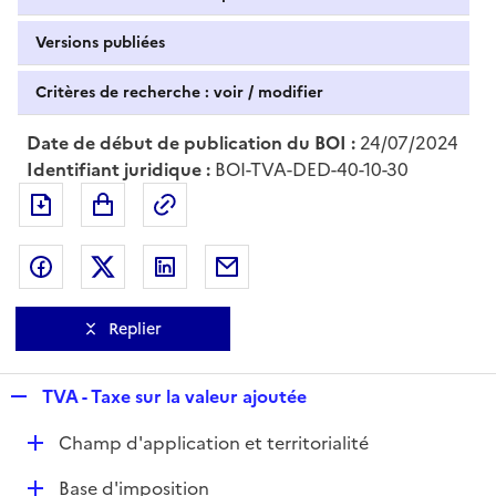
Versions publiées
Critères de recherche : voir / modifier
Date de début de publication du BOI :
24/07/2024
Identifiant juridique :
BOI-TVA-DED-40-10-30
Exporter le document au format pdf
Permalien : adresse web de ce doc
Partager sur Facebook
Partager sur Twitter
Partager sur LinkedIn
Partager par messagerie
Replier
R
TVA - Taxe sur la valeur ajoutée
e
D
Champ d'application et territorialité
p
é
l
D
Base d'imposition
p