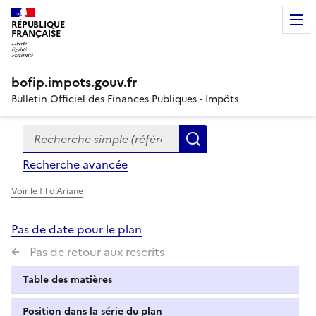
RÉPUBLIQUE
FRANÇAISE
bofip.impots.gouv.fr
Bulletin Officiel des Finances Publiques - Impôts
Recherche simple (références, mots clés, partie du titre
Formulaire
Rechercher
de
Recherche avancée
recherche
Voir le fil d'Ariane
Pas de date pour le plan
Pas de retour aux rescrits
Table des matières
Position dans la série du plan