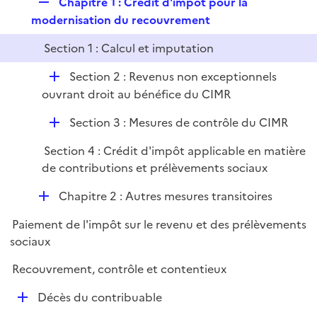
r
R
Chapitre 1 : Crédit d'impôt pour la
p
e
modernisation du recouvrement
l
p
i
Section 1 : Calcul et imputation
l
e
i
r
D
Section 2 : Revenus non exceptionnels
e
é
ouvrant droit au bénéfice du CIMR
r
p
D
Section 3 : Mesures de contrôle du CIMR
l
é
i
Section 4 : Crédit d'impôt applicable en matière
p
e
de contributions et prélèvements sociaux
l
r
i
D
Chapitre 2 : Autres mesures transitoires
e
é
r
Paiement de l'impôt sur le revenu et des prélèvements
p
sociaux
l
i
Recouvrement, contrôle et contentieux
e
D
Décès du contribuable
r
é