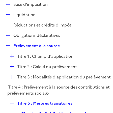
l
D
Base d'imposition
p
i
é
l
e
D
Liquidation
p
i
r
é
l
e
D
Réductions et crédits d'impôt
p
i
r
é
l
e
D
Obligations déclaratives
p
i
r
é
l
e
R
Prélèvement à la source
p
i
r
e
l
e
D
Titre 1 : Champ d'application
p
i
r
é
l
e
D
Titre 2 : Calcul du prélèvement
p
i
r
é
l
e
D
Titre 3 : Modalités d'application du prélèvement
p
i
r
é
l
e
Titre 4 : Prélèvement à la source des contributions et
p
i
r
prélèvements sociaux
l
e
i
r
R
Titre 5 : Mesures transitoires
e
e