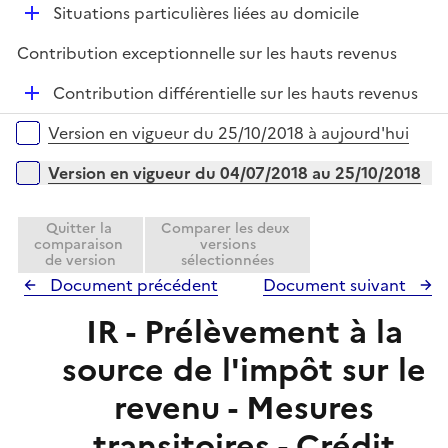
D
Situations particulières liées au domicile
p
é
l
Contribution exceptionnelle sur les hauts revenus
p
i
l
e
D
Contribution différentielle sur les hauts revenus
i
r
é
Versions sur la période
e
Version en vigueur du 25/10/2018 à aujourd'hui
p
r
l
Version en vigueur du 04/07/2018 au 25/10/2018
i
e
Quitter la
Comparer les deux
r
comparaison
versions
de version
sélectionnées
Document précédent
Document suivant
IR - Prélèvement à la
source de l'impôt sur le
revenu - Mesures
transitoires - Crédit