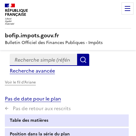
RÉPUBLIQUE
FRANÇAISE
bofip.impots.gouv.fr
Bulletin Officiel des Finances Publiques - Impôts
Recherche simple (références, mots clés, partie du titre
Formulaire
Rechercher
de
Recherche avancée
recherche
Voir le fil d'Ariane
Pas de date pour le plan
Pas de retour aux rescrits
Table des matières
Position dans la série du plan