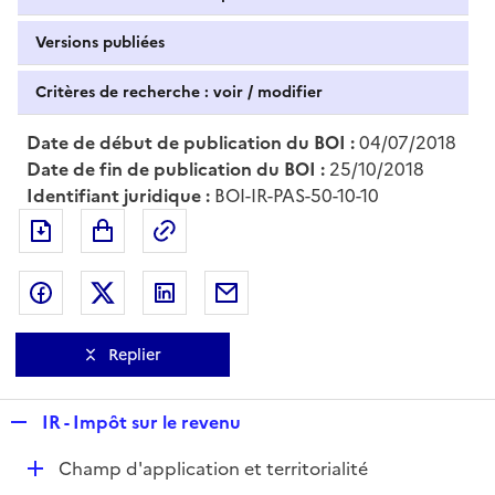
Versions publiées
Critères de recherche : voir / modifier
Date de début de publication du BOI :
04/07/2018
Date de fin de publication du BOI :
25/10/2018
Identifiant juridique :
BOI-IR-PAS-50-10-10
Exporter le document au format pdf
Permalien : adresse web de ce doc
Partager sur Facebook
Partager sur Twitter
Partager sur LinkedIn
Partager par messagerie
Replier
R
IR - Impôt sur le revenu
e
D
Champ d'application et territorialité
p
é