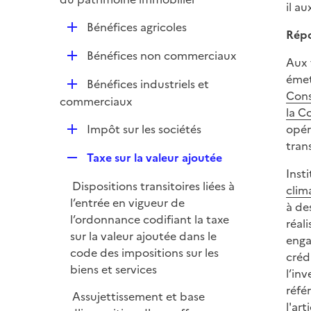
i
il a
p
e
D
Bénéfices agricoles
l
Répo
r
é
i
D
Bénéfices non commerciaux
p
Aux 
e
é
l
émet
r
D
Bénéfices industriels et
p
i
Cons
é
commerciaux
l
e
la C
p
i
r
D
Impôt sur les sociétés
opér
l
e
é
trans
i
r
R
Taxe sur la valeur ajoutée
p
e
e
Inst
l
r
Dispositions transitoires liées à
p
clim
i
l’entrée en vigueur de
l
à de
e
l’ordonnance codifiant la taxe
i
réal
r
sur la valeur ajoutée dans le
e
enga
code des impositions sur les
r
créd
biens et services
l’in
réfé
Assujettissement et base
l'
art