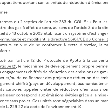
ux opérations portant sur les unités de réduction d'émissions
nse :
termes du 2 septies de l'
article 283 du CGI
: « Pour les
tre des gaz à effet de serre, au sens de l’article 3 de la
di
eil du 13 octobre 2003 établissant un système d’échange d
ommunauté et modifiant la directive 96/61/CE du Conseil
ateurs en vue de se conformer à cette directive, la tax
fert ».
itué par l’article 12 du
Protocole de Kyoto à la convent
atique
, le mécanisme de développement propre permet à
s engagements chiffrés de réduction des émissions de gaz à
iser et/ou de co-financer des projets de réduction des émi
gement chiffré (pays en développement, économies émergen
its carbone, appelés unités de réduction d'émissions ce
vestisseur correspond aux émissions évitées grâce à la mis
rence sans projet. Ces unités sont négociables dans un ma
icle L. 229-22 du code de l'environnement
.