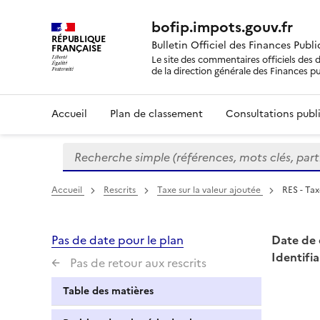
bofip.impots.gouv.fr
RÉPUBLIQUE
Bulletin Officiel des Finances Publ
FRANÇAISE
Le site des commentaires officiels des d
de la direction générale des Finances p
Accueil
Plan de classement
Consultations publi
Recherche simple (références, mots clés, partie 
Formulaire
de
recherche
Accueil
Rescrits
Taxe sur la valeur ajoutée
RES - Tax
Pas de date pour le plan
Date de 
Identifia
Pas de retour aux rescrits
Table des matières