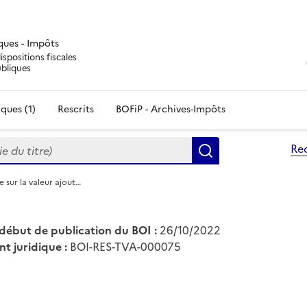
iques - Impôts
ispositions fiscales
ubliques
ques (1)
Rescrits
BOFiP - Archives-Impôts
du titre)
Re
Rechercher
e sur la valeur ajout…
début de publication du BOI :
26/10/2022
nt juridique :
BOI-RES-TVA-000075