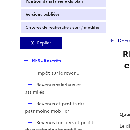
Position dans la série du plan
Versions publiées
Critères de recherche : voir / modifier
Docu
Replier
R
R
RES - Rescrits
e
e
D
Impôt sur le revenu
p
é
l
D
Revenus salariaux et
p
i
é
assimilés
l
e
p
i
r
D
Revenus et profits du
l
e
é
patrimoine mobilier
i
r
Ques
p
e
D
Revenus fonciers et profits
l
Le d
r
é
du patrimoine immobilier