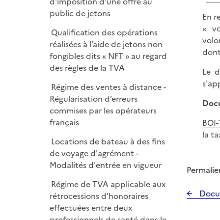
d'imposition d'une offre au
public de jetons
En r
« vo
Qualification des opérations
volo
réalisées à l’aide de jetons non
dont 
fongibles dits « NFT » au regard
des règles de la TVA
Le d
s'ap
Régime des ventes à distance -
Régularisation d’erreurs
Docu
commises par les opérateurs
français
BOI-
la t
Locations de bateau à des fins
de voyage d'agrément -
Modalités d'entrée en vigueur
Permalie
Régime de TVA applicable aux
Docu
rétrocessions d'honoraires
effectuées entre deux
professionnels de santé dans le