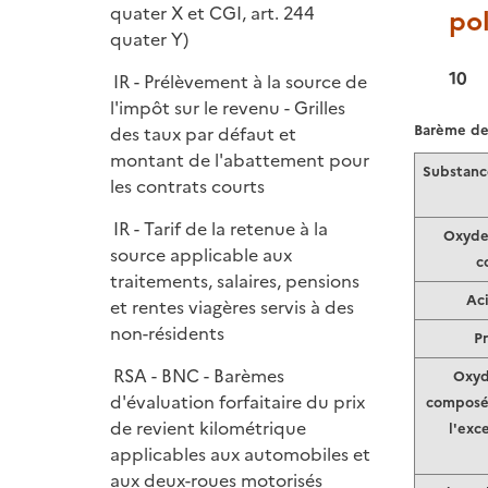
quater X et CGI, art. 244
po
quater Y)
10
IR - Prélèvement à la source de
l'impôt sur le revenu - Grilles
Barème de 
des taux par défaut et
montant de l'abattement pour
Substanc
les contrats courts
IR - Tarif de la retenue à la
Oxydes
source applicable aux
c
traitements, salaires, pensions
Ac
et rentes viagères servis à des
non-résidents
P
RSA - BNC - Barèmes
Oxyd
d'évaluation forfaitaire du prix
composés
de revient kilométrique
l'exc
applicables aux automobiles et
aux deux-roues motorisés