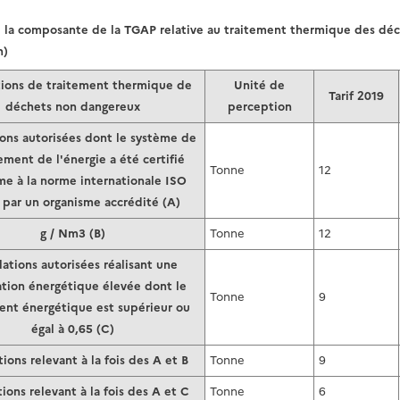
 la composante de la TGAP relative au traitement thermique des déc
n)
ations de traitement thermique de
Unité de
Tarif 2019
déchets non dangereux
perception
tions autorisées dont le système de
ment de l'énergie a été certifié
Tonne
12
me à la norme internationale ISO
 par un organisme accrédité (A)
g / Nm3 (B)
Tonne
12
llations autorisées réalisant une
ation énergétique élevée dont le
Tonne
9
nt énergétique est supérieur ou
égal à 0,65 (C)
tions relevant à la fois des A et B
Tonne
9
tions relevant à la fois des A et C
Tonne
6