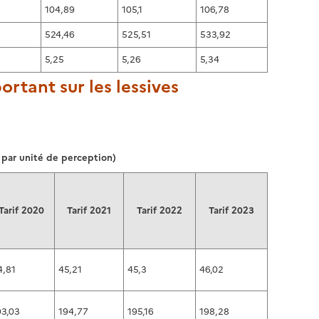
104,89
105,1
106,78
524,46
525,51
533,92
5,25
5,26
5,34
rtant sur les lessives
 par unité de perception)
Tarif 2020
Tarif 2021
Tarif 2022
Tarif 2023
4,81
45,21
45,3
46,02
93,03
194,77
195,16
198,28