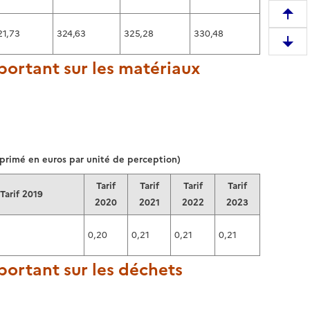
R
21,73
324,63
325,28
330,48
e
D
m
portant sur les matériaux
e
o
s
n
c
t
e
e
n
r
d
e
primé en euros par unité de perception)
r
n
e
h
Tarif
Tarif
Tarif
Tarif
Tarif 2019
e
a
2020
2021
2022
2023
n
u
b
0,20
0,21
0,21
0,21
t
a
d
s
ortant sur les déchets
e
d
l
e
a