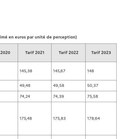
rimé en euros par unité de perception)
f 2020
Tarif 2021
Tarif 2022
Tarif 2023
145,38
145,67
148
49,48
49,58
50,37
74,24
74,39
75,58
175,48
175,83
178,64