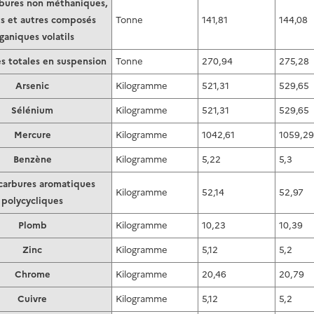
bures non méthaniques,
ts et autres composés
Tonne
141,81
144,08
ganiques volatils
s totales en suspension
Tonne
270,94
275,28
Arsenic
Kilogramme
521,31
529,65
Sélénium
Kilogramme
521,31
529,65
Mercure
Kilogramme
1042,61
1059,29
Benzène
Kilogramme
5,22
5,3
arbures aromatiques
Kilogramme
52,14
52,97
polycycliques
Plomb
Kilogramme
10,23
10,39
Zinc
Kilogramme
5,12
5,2
Chrome
Kilogramme
20,46
20,79
Cuivre
Kilogramme
5,12
5,2