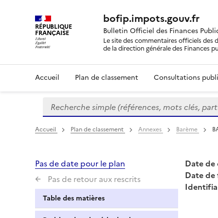
bofip.impots.gouv.fr
RÉPUBLIQUE
Bulletin Officiel des Finances Publ
FRANÇAISE
Le site des commentaires officiels des d
de la direction générale des Finances p
Accueil
Plan de classement
Consultations publi
Recherche simple (références, mots clés, partie 
Formulaire
de
recherche
Accueil
Plan de classement
Annexes
Barème
B
Pas de date pour le plan
Date de 
Date de 
Pas de retour aux rescrits
Identifia
Table des matières