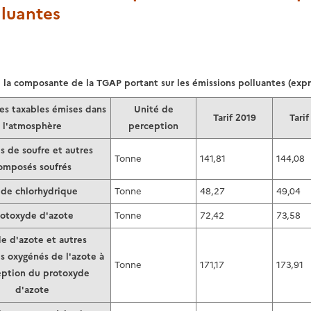
lluantes
la composante de la TGAP portant sur les émissions polluantes (exp
es taxables émises dans
Unité de
Tarif 2019
Tari
l'atmosphère
perception
 de soufre et autres
Tonne
141,81
144,08
omposés soufrés
ide chlorhydrique
Tonne
48,27
49,04
rotoxyde d'azote
Tonne
72,42
73,58
e d'azote et autres
 oxygénés de l'azote à
Tonne
171,17
173,91
eption du protoxyde
d'azote