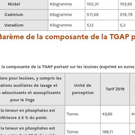
Nickel
Kilogramme
102,31
103,95
Cadmium
Kilogramme
511,59
519,78
Vanadium
Kilogramme
5,12
5,2
 Barème de la composante de la TGAP po
la composante de la TGAP portant sur les lessives (exprimé en euros
ions pour lessives, y compris les
ations auxiliaires de lavage et
Unité de
Tarif 2019
 adoucissants et assouplissants
perception
pour le linge
la teneur en phosphates est
Tonne
43,66
4
nférieure à 5 % du poids
la teneur en phosphates est
Tonne
188,11
1