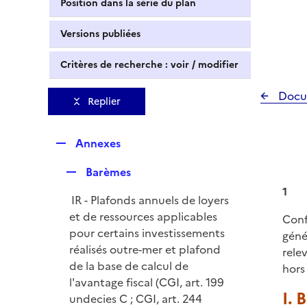
Position dans la série du plan
Versions publiées
Critères de recherche : voir / modifier
Docu
Replier
R
Annexes
e
R
Barèmes
p
e
l
1
IR - Plafonds annuels de loyers
p
i
et de ressources applicables
Conf
l
e
pour certains investissements
géné
i
r
réalisés outre-mer et plafond
rele
e
de la base de calcul de
hors
r
l'avantage fiscal (CGI, art. 199
I. 
undecies C ; CGI, art. 244