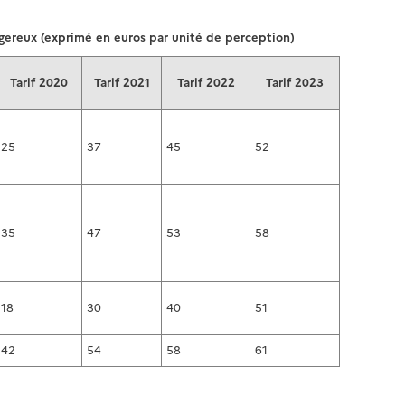
l
p
a
a
gereux (exprimé en euros par unité de perception)
p
g
a
e
Tarif 2020
Tarif 2021
Tarif 2022
Tarif 2023
g
e
25
37
45
52
35
47
53
58
18
30
40
51
42
54
58
61