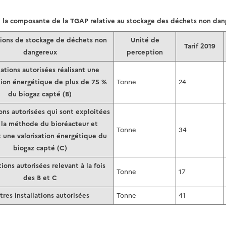
la composante de la TGAP relative au stockage des déchets non dan
tions de stockage de déchets non
Unité de
Tarif 2019
dangereux
perception
lations autorisées réalisant une
tion énergétique de plus de 7
5 %
Tonne
24
du biogaz capté (B)
ions autorisées qui sont exploitées
 la méthode du bioréacteur et
Tonne
34
t une valorisation énergétique du
biogaz capté (C)
tions autorisées relevant à la fois
Tonne
17
des B et C
tres installations autorisées
Tonne
41