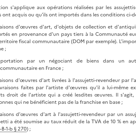
tion s'applique aux opérations réalisées par les assujettis
ls ont acquis ou qu'ils ont importés dans les conditions ci-d
vraisons d'œuvres d'art, d'objets de collection et d'antiq
rtés en provenance d'un pays tiers à la Communauté euro
erritoire fiscal communautaire (DOM par exemple). L'importa
e ;
mportation par un négociant de biens dans un aut
acommunautaire en France ;
vraisons d'œuvres d'art livrées à l'assujetti-revendeur par l
livraisons faites par l'artiste d'œuvres qu'il a lui-même e
ts droit de l'artiste qui a créé lesdites œuvres. Il s'agit
onnes qui ne bénéficient pas de la franchise en base ;
vraisons d'œuvres d'art à l'assujetti-revendeur par un assuje
jetti a été soumise au taux réduit de la TVA de 10 % en app
I-B-1-b § 270
) ;