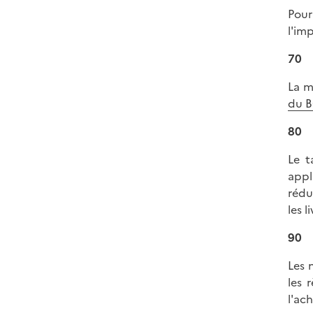
Pour
l'im
70
La m
du B
80
Le t
appl
rédu
les li
90
Les 
les 
l'ac