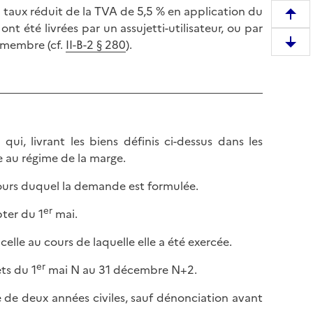
 taux réduit de la TVA de 5,5 % en application du
R
ont été livrées par un assujetti-utilisateur, ou par
e
t membre (cf.
II-B-2 § 280
).
D
m
e
o
s
n
c
t
e
e
n
r
qui, livrant les biens définis ci-dessus dans les
d
e
e au régime de la marge.
r
n
e
cours duquel la demande est formulée.
h
e
a
er
pter du 1
mai.
n
u
b
t
celle au cours de laquelle elle a été exercée.
a
d
s
er
ts du 1
mai N au 31 décembre N+2.
e
d
l
e de deux années civiles, sauf dénonciation avant
e
a