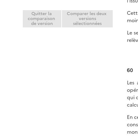
l'is
Cett
Quitter la
Comparer les deux
comparaison
versions
moin
de version
sélectionnées
Le s
relèv
60
Les 
opér
qui 
calc
En c
cons
mont