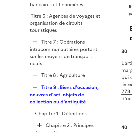
e
é
bancaires et financières
i
R
r
p
e
pa
Titre 6 : Agences de voyages et
l
r
organisation de circuits
i
touristiques
e
r
D
Titre 7 : Opérations
é
intracommunautaires portant
30
p
sur les moyens de transport
l
L'
art
neufs
i
marg
D
Titre 8 : Agriculture
e
qui 
é
r
livr
R
Titre 9 : Biens d'occasion,
p
278-
e
oeuvres d'art, objets de
l
d'oc
p
collection ou d'antiquité
i
l
e
Chapitre 1 : Définitions
i
r
e
D
Chapitre 2 : Principes
40
r