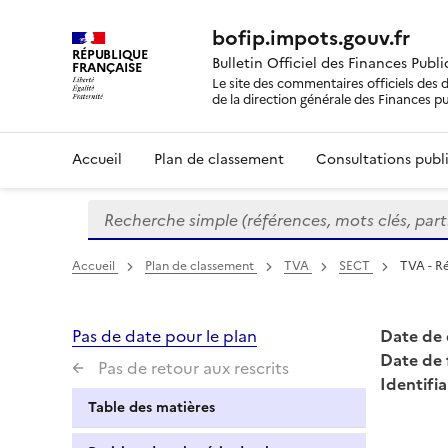
bofip.impots.gouv.fr
RÉPUBLIQUE
Bulletin Officiel des Finances Publ
FRANÇAISE
Le site des commentaires officiels des d
de la direction générale des Finances p
Accueil
Plan de classement
Consultations publi
Recherche simple (références, mots clés, partie 
Formulaire
de
recherche
Accueil
Plan de classement
TVA
SECT
TVA - Ré
Pas de date pour le plan
Date de 
Date de 
Pas de retour aux rescrits
Identifia
Table des matières