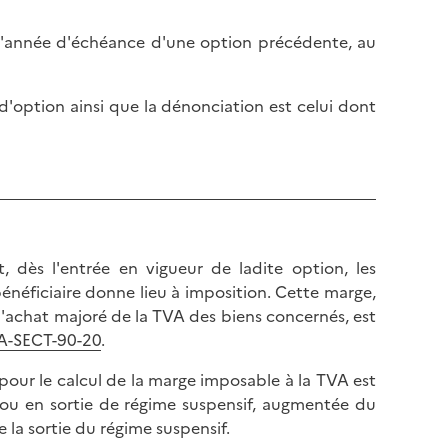
l
p
a
a
 l'année d'échéance d'une option précédente, au
p
g
a
e
g
d'option ainsi que la dénonciation est celui dont
e
, dès l'entrée en vigueur de ladite option, les
énéficiaire donne lieu à imposition. Cette marge,
 d'achat majoré de la TVA des biens concernés, est
VA-SECT-90-20
.
 pour le calcul de la marge imposable à la TVA est
n ou en sortie de régime suspensif, augmentée du
la sortie du régime suspensif.