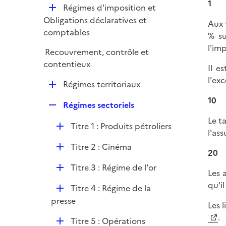
l
1
e
D
Régimes d'imposition et
p
i
r
é
Obligations déclaratives et
l
Aux 
e
p
comptables
i
% su
r
l
e
l'im
Recouvrement, contrôle et
i
r
contentieux
e
Il e
r
l'ex
D
Régimes territoriaux
é
10
R
Régimes sectoriels
p
e
l
Le t
D
Titre 1 : Produits pétroliers
p
i
l'as
é
l
e
D
Titre 2 : Cinéma
p
i
20
r
é
l
e
D
Titre 3 : Régime de l'or
p
Les 
i
r
é
l
qu'il
e
D
Titre 4 : Régime de la
p
i
r
é
presse
l
Les 
e
p
i
.
r
D
Titre 5 : Opérations
l