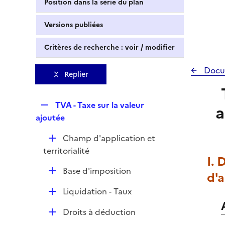
Position dans la série du plan
Versions publiées
Critères de recherche : voir / modifier
Docu
Replier
R
TVA - Taxe sur la valeur
a
e
ajoutée
p
D
Champ d'application et
l
é
territorialité
i
I. 
p
e
D
Base d'imposition
l
d'a
r
é
i
D
Liquidation - Taux
p
e
é
l
r
D
Droits à déduction
p
i
é