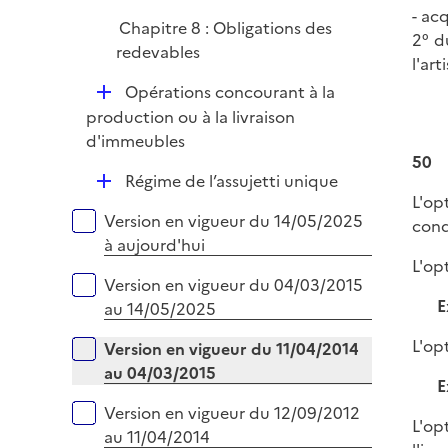
- ac
Chapitre 8 : Obligations des
2° du
redevables
l'ar
D
Opérations concourant à la
é
production ou à la livraison
p
d'immeubles
50
l
D
Régime de l’assujetti unique
i
L'op
é
e
Versions sur la période
Version en vigueur du 14/05/2025
cond
p
r
à aujourd'hui
l
L'op
i
Version en vigueur du 04/03/2015
e
E
au 14/05/2025
r
L'op
Version en vigueur du 11/04/2014
au 04/03/2015
E
Version en vigueur du 12/09/2012
L'op
au 11/04/2014