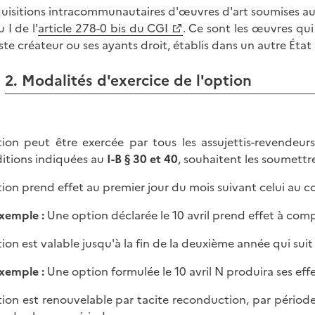
quisitions intracommunautaires d'œuvres d'art soumises au
 I de l'
article 278-0 bis du CGI
. Ce sont les œuvres qui 
tiste créateur ou ses ayants droit, établis dans un autre Éta
2. Modalités d'exercice de l'option
tion peut être exercée par tous les assujettis-revendeurs 
itions indiquées au
I-B § 30 et 40
, souhaitent les soumettr
tion prend effet au premier jour du mois suivant celui au 
xemple :
Une option déclarée le 10 avril prend effet à com
tion est valable jusqu'à la fin de la deuxième année qui suit 
xemple :
Une option formulée le 10 avril N produira ses effe
tion est renouvelable par tacite reconduction, par périod