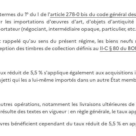
termes du 1° du I de l'
article 278-0 bis du code général de
r les importations d'œuvres d'art, d'objets d'antiquité 
portateur (négociant, intermédiaire opaque, particulier, etc.
st rappelé qu'au sens du présent régime, les biens neufs
ception des timbres de collection définis au
II-C § 80 du B
aux réduit de 5,5 % s'applique également aux acquisitions
sujetti qui les a lui-même importés dans un autre État memb
autres opérations, notamment les livraisons ultérieures de
 résulte des textes en vigueur : en règle générale, le taux ap
livres bénéficient cependant du taux réduit de 5,5 % en ap