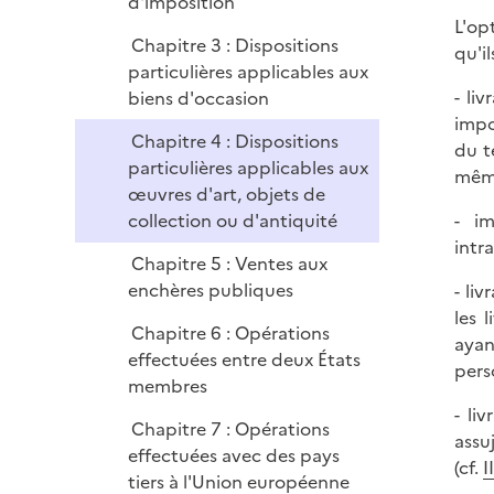
é
d'imposition
p
L'op
Chapitre 3 : Dispositions
l
qu'i
particulières applicables aux
i
- li
biens d'occasion
e
impo
r
Chapitre 4 : Dispositions
du t
particulières applicables aux
mêm
œuvres d'art, objets de
collection ou d'antiquité
- i
intr
Chapitre 5 : Ventes aux
enchères publiques
- li
les 
Chapitre 6 : Opérations
ayan
effectuées entre deux États
pers
membres
- li
Chapitre 7 : Opérations
assu
effectuées avec des pays
(cf.
I
tiers à l'Union européenne