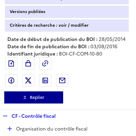
Versions publiées
Critères de recherche : voir / modifier
Date de début de publication du BOI :
28/05/2014
Date de fin de publication du BOI :
03/08/2016
Identifiant juridique :
BOI-CF-COM-10-80
Exporter le document au format pdf
Permalien : adresse web de ce doc
Partager sur Facebook
Partager sur Twitter
Partager sur LinkedIn
Partager par messagerie
Replier
R
CF - Contrôle fiscal
e
D
Organisation du contrôle fiscal
p
é