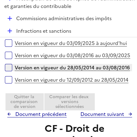
p
e
é
et garanties du contribuable
l
r
p
i
D
Commissions administratives des impôts
l
e
é
i
r
D
Infractions et sanctions
p
e
é
l
r
Versions sur la période
Version en vigueur du 03/09/2025 à aujourd'hui
p
i
l
e
Version en vigueur du 03/08/2016 au 03/09/2025
i
r
e
Version en vigueur du 28/05/2014 au 03/08/2016
r
Version en vigueur du 12/09/2012 au 28/05/2014
Quitter la
Comparer les deux
comparaison
versions
de version
sélectionnées
Document précédent
Document suivant
CF - Droit de