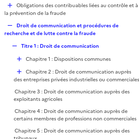
l
D
Obligations des contribuables liées au contrôle et à
p
i
é
la prévention de la fraude
l
e
p
i
r
R
Droit de communication et procédures de
l
e
e
recherche et de lutte contre la fraude
i
r
p
e
R
Titre 1 : Droit de communication
l
r
e
i
D
Chapitre 1 : Dispositions communes
p
e
é
l
r
D
Chapitre 2 : Droit de communication auprès
p
i
é
des entreprises privées industrielles ou commerciale
l
e
p
i
r
Chapitre 3 : Droit de communication auprès des
l
e
exploitants agricoles
i
r
e
Chapitre 4 : Droit de communication auprès de
r
certains membres de professions non commerciales
Chapitre 5 : Droit de communication auprès des
tribunaux