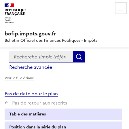
RÉPUBLIQUE
FRANÇAISE
bofip.impots.gouv.fr
Bulletin Officiel des Finances Publiques - Impôts
Recherche simple (références, mots clés, partie du titre
Formulaire
Rechercher
de
Recherche avancée
recherche
Voir le fil d'Ariane
Pas de date pour le plan
Pas de retour aux rescrits
Table des matières
Position dans la série du plan