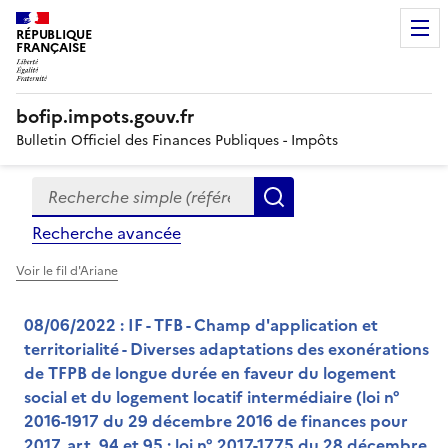
RÉPUBLIQUE
FRANÇAISE
bofip.impots.gouv.fr
Bulletin Officiel des Finances Publiques - Impôts
Recherche simple (références, mots clés, partie du titre
Formulaire
Rechercher
de
Recherche avancée
recherche
Voir le fil d'Ariane
08/06/2022 : IF - TFB - Champ d'application et
territorialité - Diverses adaptations des exonérations
de TFPB de longue durée en faveur du logement
social et du logement locatif intermédiaire (loi n°
2016-1917 du 29 décembre 2016 de finances pour
2017, art. 94 et 95 ; loi n° 2017-1775 du 28 décembre