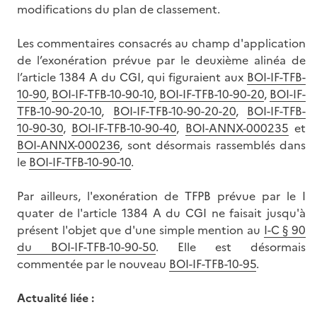
modifications du plan de classement.
Les commentaires consacrés au champ d'application
de l’exonération prévue par le deuxième alinéa de
l’article 1384 A du CGI, qui figuraient aux
BOI-IF-TFB-
10-90
,
BOI-IF-TFB-10-90-10
,
BOI-IF-TFB-10-90-20
,
BOI-IF-
TFB-10-90-20-10
,
BOI-IF-TFB-10-90-20-20
,
BOI-IF-TFB-
10-90-30
,
BOI-IF-TFB-10-90-40
,
BOI-ANNX-000235
et
BOI-ANNX-000236
, sont désormais rassemblés dans
le
BOI-IF-TFB-10-90-10
.
Par ailleurs, l'exonération de TFPB prévue par le I
quater de l'article 1384 A du CGI ne faisait jusqu'à
présent l'objet que d'une simple mention au
I-C § 90
du BOI-IF-TFB-10-90-50
. Elle est désormais
commentée par le nouveau
BOI-IF-TFB-10-95
.
Actualité liée :