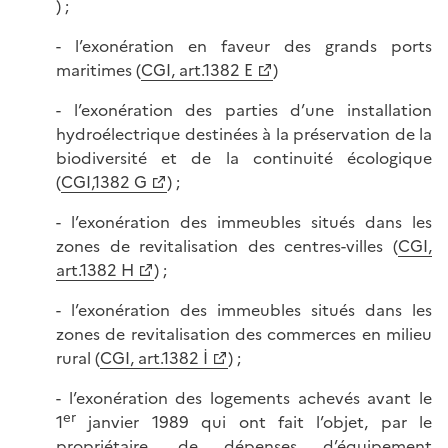
) ;
- l’exonération en faveur des grands ports
maritimes (
CGI, art.1382 E
)
- l’exonération des parties d’une installation
hydroélectrique destinées à la préservation de la
biodiversité et de la continuité écologique
(
CGI,1382 G
) ;
- l’exonération des immeubles situés dans les
zones de revitalisation des centres-villes (
CGI,
art.1382 H
) ;
- l’exonération des immeubles situés dans les
zones de revitalisation des commerces en milieu
rural (
CGI, art.1382 İ
) ;
- l’exonération des logements achevés avant le
er
1
janvier 1989 qui ont fait l’objet, par le
propriétaire, de dépenses d’équipement