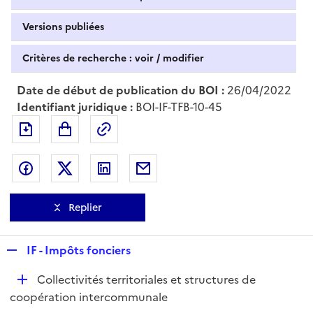
Versions publiées
Critères de recherche : voir / modifier
Date de début de publication du BOI :
26/04/2022
Identifiant juridique :
BOI-IF-TFB-10-45
Exporter le document au format pdf
Permalien : adresse web de ce doc
Partager sur Facebook
Partager sur Twitter
Partager sur LinkedIn
Partager par messagerie
Replier
R
IF - Impôts fonciers
e
D
Collectivités territoriales et structures de
p
é
coopération intercommunale
l
p