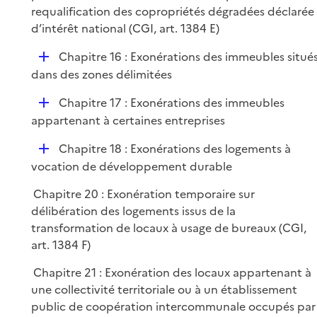
requalification des copropriétés dégradées déclarée
d’intérêt national (CGI, art. 1384 E)
D
Chapitre 16 : Exonérations des immeubles situé
é
dans des zones délimitées
p
D
Chapitre 17 : Exonérations des immeubles
l
é
appartenant à certaines entreprises
i
p
e
D
Chapitre 18 : Exonérations des logements à
l
r
é
vocation de développement durable
i
p
e
Chapitre 20 : Exonération temporaire sur
l
r
délibération des logements issus de la
i
transformation de locaux à usage de bureaux (CGI,
e
art. 1384 F)
r
Chapitre 21 : Exonération des locaux appartenant à
une collectivité territoriale ou à un établissement
public de coopération intercommunale occupés par