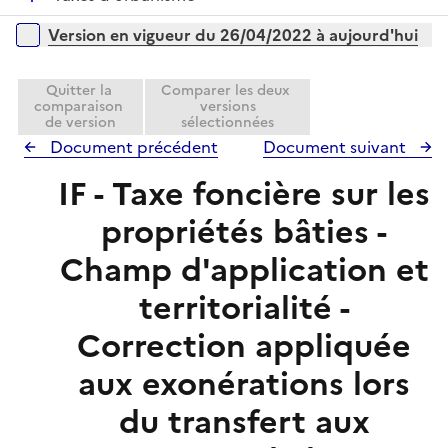
l
e
é
i
r
Versions sur la période
Version en vigueur du 26/04/2022 à aujourd'hui
p
e
l
r
i
Quitter la
Comparer les deux
comparaison
versions
e
de version
sélectionnées
r
Document précédent
Document suivant
IF - Taxe foncière sur les
propriétés bâties -
Champ d'application et
territorialité -
Correction appliquée
aux exonérations lors
du transfert aux