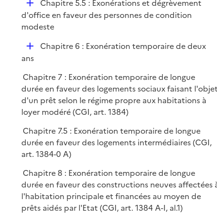
D
Chapitre 5.5 : Exonérations et dégrèvement
p
é
d'office en faveur des personnes de condition
l
p
modeste
i
l
e
D
Chapitre 6 : Exonération temporaire de deux
i
r
é
ans
e
p
r
Chapitre 7 : Exonération temporaire de longue
l
durée en faveur des logements sociaux faisant l'obje
i
d'un prêt selon le régime propre aux habitations à
e
loyer modéré (CGI, art. 1384)
r
Chapitre 7.5 : Exonération temporaire de longue
durée en faveur des logements intermédiaires (CGI,
art. 1384-0 A)
Chapitre 8 : Exonération temporaire de longue
durée en faveur des constructions neuves affectées 
l'habitation principale et financées au moyen de
prêts aidés par l'Etat (CGI, art. 1384 A-I, al.1)