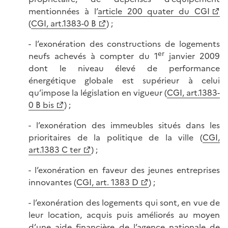
mentionnées à l’
article 200 quater du CGI
(
CGI, art.1383-0 B
) ;
- l’exonération des constructions de logements
er
neufs achevés à compter du 1
janvier 2009
dont le niveau élevé de performance
énergétique globale est supérieur à celui
qu’impose la législation en vigueur (
CGI, art.1383-
0 B bis
) ;
- l’exonération des immeubles situés dans les
prioritaires de la politique de la ville (
CGI,
art.1383 C ter
) ;
- l’exonération en faveur des jeunes entreprises
innovantes (
CGI, art. 1383 D
) ;
- l’exonération des logements qui sont, en vue de
leur location, acquis puis améliorés au moyen
d’une aide financière de l’agence nationale de