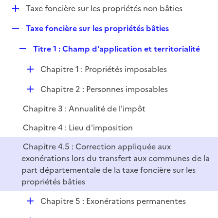
i
D
Taxe foncière sur les propriétés non bâties
l
e
é
i
r
R
Taxe foncière sur les propriétés bâties
p
e
e
l
r
R
Titre 1 : Champ d'application et territorialité
p
i
e
l
e
D
Chapitre 1 : Propriétés imposables
p
i
r
é
l
e
D
Chapitre 2 : Personnes imposables
p
i
r
é
l
e
Chapitre 3 : Annualité de l'impôt
p
i
r
l
e
Chapitre 4 : Lieu d'imposition
i
r
Chapitre 4.5 : Correction appliquée aux
e
exonérations lors du transfert aux communes de la
r
part départementale de la taxe foncière sur les
propriétés bâties
D
Chapitre 5 : Exonérations permanentes
é