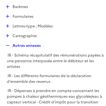
e
D
Barèmes
p
é
l
D
Formulaires
p
i
é
l
e
D
Lettres-type ; Modèles
p
i
r
é
l
e
D
Cartographie
p
i
r
é
l
e
R
Autres annexes
p
i
r
e
l
e
IR - Schéma récapitulatif des rémunérations payées à
p
i
r
une personne interposée entre le débiteur et les
l
e
artistes
i
r
e
IR - Les différents formulaires de la déclaration
r
d'ensemble des revenus
IR - Dépenses à prendre en compte concernant les
pompes à chaleur géothermiques eau glycolée/eau à
capteur vertical - Crédit d'impôt pour la transition