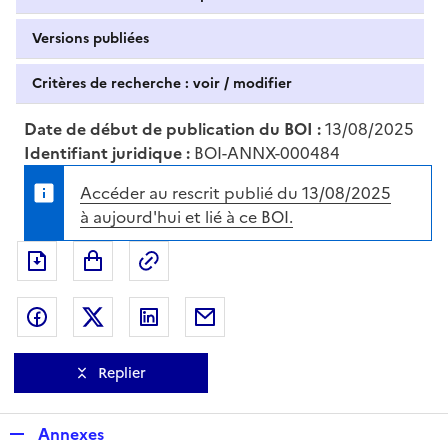
Versions publiées
Critères de recherche : voir / modifier
Date de début de publication du BOI :
13/08/2025
Identifiant juridique :
BOI-ANNX-000484
Accéder au rescrit publié du 13/08/2025
à aujourd'hui et lié à ce BOI.
Exporter le document au format pdf
Permalien : adresse web de ce doc
Partager sur Facebook
Partager sur Twitter
Partager sur LinkedIn
Partager par messagerie
Replier
R
Annexes