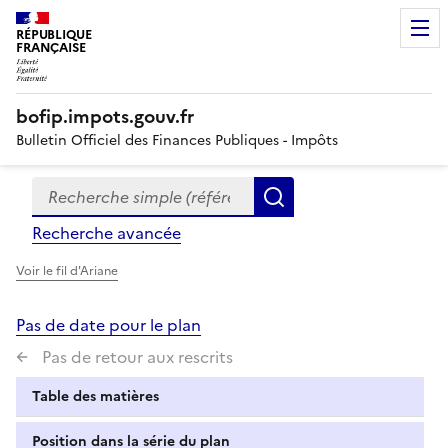
RÉPUBLIQUE
FRANÇAISE
bofip.impots.gouv.fr
Bulletin Officiel des Finances Publiques - Impôts
Recherche simple (références, mots clés, partie du titre
Formulaire
Rechercher
de
Recherche avancée
recherche
Voir le fil d'Ariane
Pas de date pour le plan
Pas de retour aux rescrits
Table des matières
Position dans la série du plan