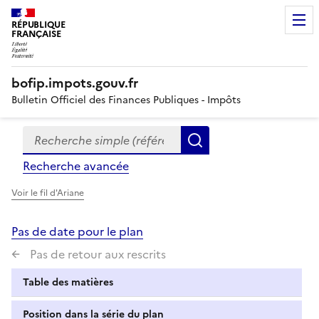
RÉPUBLIQUE
FRANÇAISE
bofip.impots.gouv.fr
Bulletin Officiel des Finances Publiques - Impôts
Recherche simple (références, mots clés, partie du titre
Formulaire
Rechercher
de
Recherche avancée
recherche
Voir le fil d'Ariane
Pas de date pour le plan
Pas de retour aux rescrits
Table des matières
Position dans la série du plan