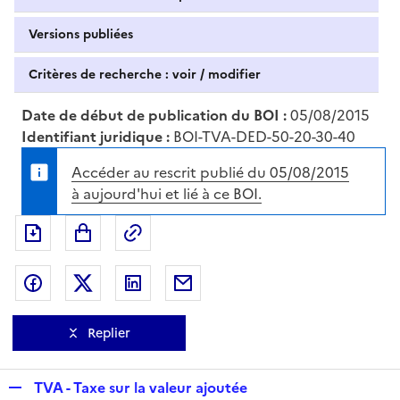
Versions publiées
Critères de recherche : voir / modifier
Date de début de publication du BOI :
05/08/2015
Identifiant juridique :
BOI-TVA-DED-50-20-30-40
Accéder au rescrit publié du 05/08/2015
à aujourd'hui et lié à ce BOI.
Exporter le document au format pdf
Permalien : adresse web de ce doc
Partager sur Facebook
Partager sur Twitter
Partager sur LinkedIn
Partager par messagerie
Replier
R
TVA - Taxe sur la valeur ajoutée