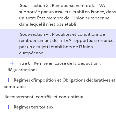
Sous-section 3 : Remboursement de la TVA
supportée par un assujetti établi en France, dans
un autre État membre de l’Union européenne
dans lequel il n’est pas établi
Sous-section 4 : Modalités et conditions de
remboursement de la TVA supportée en France
par un assujetti établi hors de l’Union
européenne
D
Titre 6 : Remise en cause de la déduction :
é
Régularisations
p
D
Régimes d'imposition et Obligations déclaratives et
l
é
comptables
i
p
e
Recouvrement, contrôle et contentieux
l
r
i
D
Régimes territoriaux
e
é