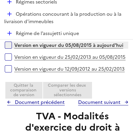
r
D
Régimes sectoriels
p
é
l
D
Opérations concourant à la production ou à la
p
i
é
livraison d'immeubles
l
e
p
i
r
D
Régime de l’assujetti unique
l
e
é
i
r
Versions sur la période
Version en vigueur du 05/08/2015 à aujourd'hui
p
e
l
r
Version en vigueur du 25/02/2013 au 05/08/2015
i
e
Version en vigueur du 12/09/2012 au 25/02/2013
r
Quitter la
Comparer les deux
comparaison
versions
de version
sélectionnées
Document précédent
Document suivant
TVA - Modalités
d'exercice du droit à