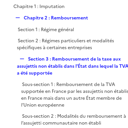
p
e
Chapitre 1 : Imputation
l
r
i
R
Chapitre 2 : Remboursement
e
e
r
Section 1 : Régime général
p
l
Section 2 : Régimes particuliers et modalités
i
spécifiques à certaines entreprises
e
r
R
Section 3 : Remboursement de la taxe aux
e
assujettis non établis dans l'État dans lequel la TV
p
a été supportée
l
Sous-section 1 : Remboursement de la TVA
i
supportée en France par les assujettis non établi
e
en France mais dans un autre État membre de
r
l’Union européenne
Sous-section 2 : Modalités du remboursement à
l’assujetti communautaire non établi