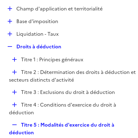
e
D
Champ d'application et territorialité
p
é
l
D
Base d'imposition
p
i
é
l
e
D
Liquidation - Taux
p
i
r
é
l
e
R
Droits à déduction
p
i
r
e
l
e
D
Titre 1 : Principes généraux
p
i
r
é
l
e
D
Titre 2 : Détermination des droits à déduction et
p
i
r
é
secteurs distincts d'activité
l
e
p
i
r
D
Titre 3 : Exclusions du droit à déduction
l
e
é
i
r
D
Titre 4 : Conditions d'exercice du droit à
p
e
é
déduction
l
r
p
i
R
Titre 5 : Modalités d'exercice du droit à
l
e
e
déduction
i
r