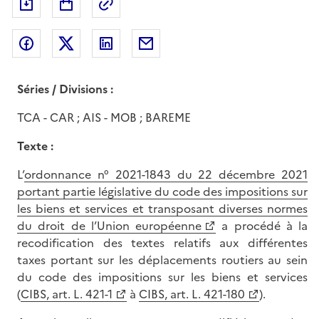
Exporter le document au format pdf
Permalien : adresse web de ce doc
Partager sur Facebook
Partager sur Twitter
Partager sur LinkedIn
Partager par messagerie
Séries / Divisions :
TCA - CAR ; AIS - MOB ; BAREME
Texte :
L’
ordonnance n° 2021-1843 du 22 décembre 2021
portant partie législative du code des impositions sur
les biens et services et transposant diverses normes
du droit de l’Union européenne
a procédé à la
recodification des textes relatifs aux différentes
taxes portant sur les déplacements routiers au sein
du code des impositions sur les biens et services
(
CIBS, art. L. 421-1
à
CIBS, art. L. 421-180
).