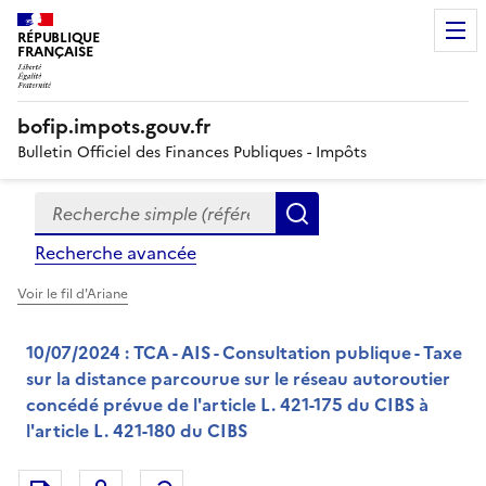
RÉPUBLIQUE
FRANÇAISE
bofip.impots.gouv.fr
Bulletin Officiel des Finances Publiques - Impôts
Recherche simple (références, mots clés, partie du titre
Formulaire
Rechercher
de
Recherche avancée
recherche
Voir le fil d'Ariane
10/07/2024 : TCA - AIS - Consultation publique - Taxe
sur la distance parcourue sur le réseau autoroutier
concédé prévue de l'article L. 421-175 du CIBS à
l'article L. 421-180 du CIBS