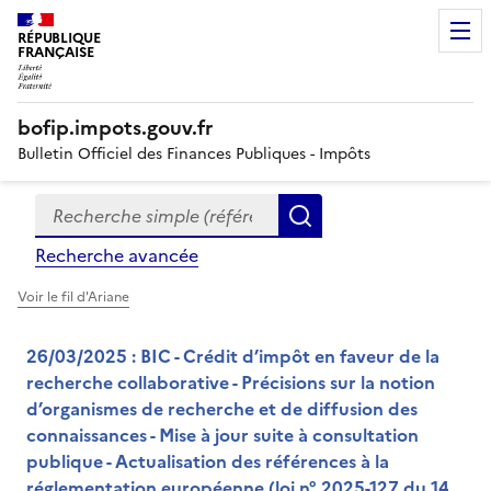
RÉPUBLIQUE
FRANÇAISE
bofip.impots.gouv.fr
Bulletin Officiel des Finances Publiques - Impôts
Recherche simple (références, mots clés, partie du titre
Formulaire
Rechercher
de
Recherche avancée
recherche
Voir le fil d'Ariane
26/03/2025 : BIC - Crédit d’impôt en faveur de la
recherche collaborative - Précisions sur la notion
d’organismes de recherche et de diffusion des
connaissances - Mise à jour suite à consultation
publique - Actualisation des références à la
réglementation européenne (loi n° 2025-127 du 14