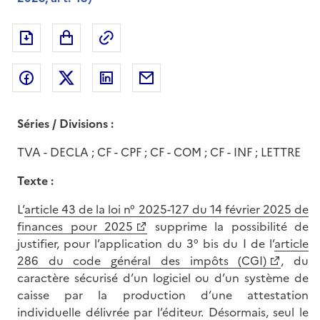
Exporter le document au format pdf
Permalien : adresse web de ce doc
Partager sur Facebook
Partager sur Twitter
Partager sur LinkedIn
Partager par messagerie
Séries / Divisions :
TVA - DECLA ; CF - CPF ; CF - COM ; CF - INF ; LETTRE
Texte :
L’
article 43 de la loi n° 2025-127 du 14 février 2025 de
finances pour 2025
supprime la possibilité de
justifier, pour l’application du 3° bis du I de l’
article
286 du code général des impôts (CGI)
, du
caractère sécurisé d’un logiciel ou d’un système de
caisse par la production d’une attestation
individuelle délivrée par l’éditeur. Désormais, seul le