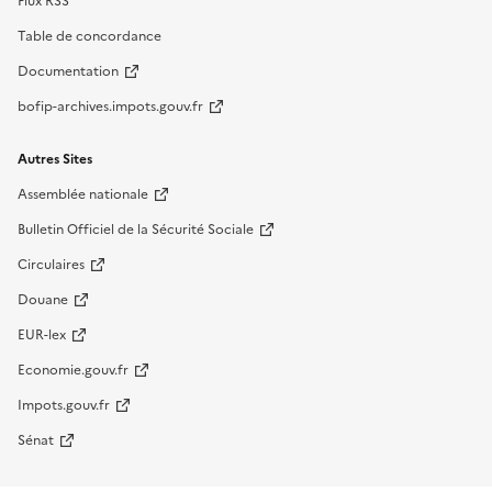
Flux RSS
Table de concordance
Documentation
bofip-archives.impots.gouv.fr
Autres Sites
Assemblée nationale
Bulletin Officiel de la Sécurité Sociale
Circulaires
Douane
EUR-lex
Economie.gouv.fr
Impots.gouv.fr
Sénat