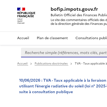
bofip.impots.gouv.fr
RÉPUBLIQUE
Bulletin Officiel des Finances Publ
FRANÇAISE
Le site des commentaires officiels des d
de la direction générale des Finances p
Accueil
Plan de classement
Consultations publi
Recherche simple (références, mots clés, partie 
Formulaire
de
recherche
Accueil
Publications doctrinales
TVA - Taux applicable à 
10/06/2026 : TVA - Taux applicable à la livraison
utilisant l’énergie radiative du soleil (loi n° 20
suite à consultation publique