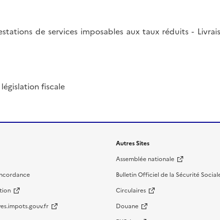
estations de services imposables aux taux réduits - Livra
législation fiscale
Autres Sites
Assemblée nationale
oncordance
Bulletin Officiel de la Sécurité Social
tion
Circulaires
es.impots.gouv.fr
Douane