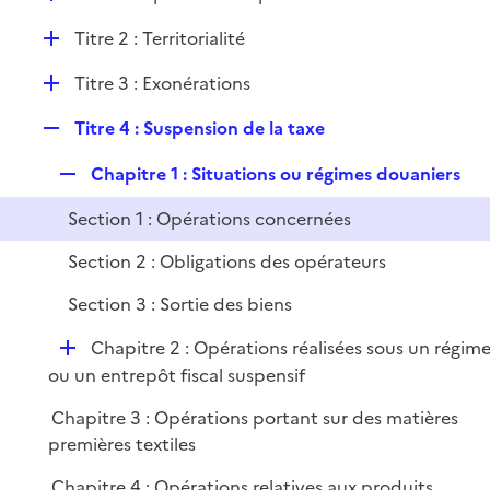
i
é
l
e
D
Titre 2 : Territorialité
p
i
r
é
l
e
D
Titre 3 : Exonérations
p
i
r
é
l
e
R
Titre 4 : Suspension de la taxe
p
i
r
e
l
e
R
Chapitre 1 : Situations ou régimes douaniers
p
i
r
e
l
e
Section 1 : Opérations concernées
p
i
r
l
e
Section 2 : Obligations des opérateurs
i
r
Section 3 : Sortie des biens
e
r
D
Chapitre 2 : Opérations réalisées sous un régim
é
ou un entrepôt fiscal suspensif
p
Chapitre 3 : Opérations portant sur des matières
l
premières textiles
i
e
Chapitre 4 : Opérations relatives aux produits