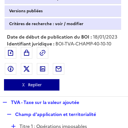
Versions publiées
Critères de recherche : voir / modifier
Date de début de publication du BOI :
18/01/2023
Identifiant juridique :
BOI-TVA-CHAMP-40-10-10
Exporter le document au format pdf
Permalien : adresse web de ce doc
Partager sur Facebook
Partager sur Twitter
Partager sur LinkedIn
Partager par messagerie
Replier
R
TVA - Taxe sur la valeur ajoutée
e
R
Champ d'application et territorialité
p
e
l
D
Titre 1 : Opérations imposables
p