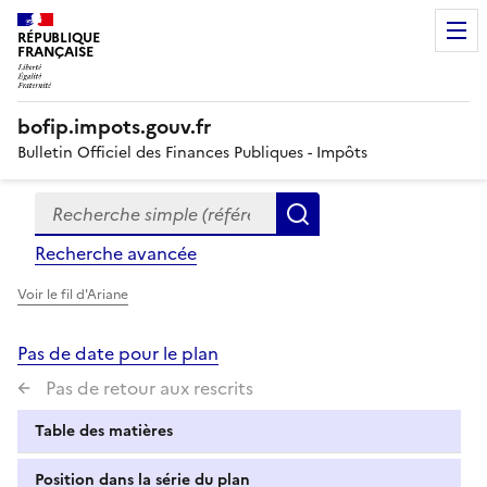
RÉPUBLIQUE
FRANÇAISE
bofip.impots.gouv.fr
Bulletin Officiel des Finances Publiques - Impôts
Recherche simple (références, mots clés, partie du titre
Formulaire
Rechercher
de
Recherche avancée
recherche
Voir le fil d'Ariane
Pas de date pour le plan
Pas de retour aux rescrits
Table des matières
Position dans la série du plan