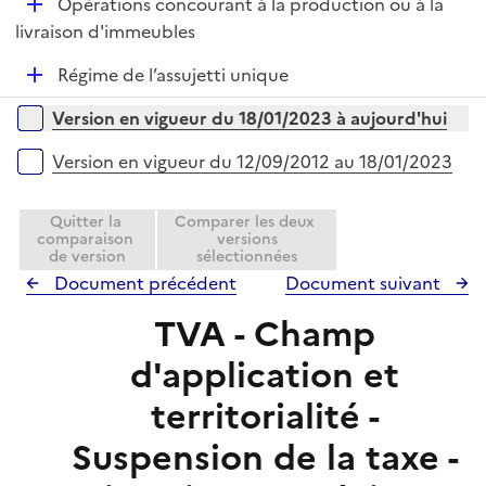
D
Opérations concourant à la production ou à la
p
i
é
livraison d'immeubles
l
e
p
i
r
D
Régime de l’assujetti unique
l
e
é
i
r
Versions sur la période
Version en vigueur du 18/01/2023 à aujourd'hui
p
e
l
r
Version en vigueur du 12/09/2012 au 18/01/2023
i
e
Quitter la
Comparer les deux
r
comparaison
versions
de version
sélectionnées
Document précédent
Document suivant
TVA - Champ
d'application et
territorialité -
Suspension de la taxe -